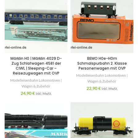
Märklin H0 | Märklin 4029 D-
BEMO H0e-H0m
Zug Schlafwagen 4581 der
Schmalspurbahn 2. Klasse
CIWL | Sleeping-Car –
Personenwagen mit OVP
Reisezugwagen mit OVP
Modelleisenbahn Lokomotiven |
Modelleisenbahn Lokomotiven |
Wagen & Zubehör
Wagen & Zubehör
22,90
€
inkl. MwSt.
24,90
€
inkl. MwSt.