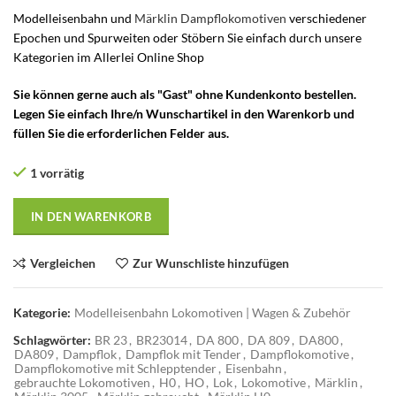
Modelleisenbahn und
Märklin Dampflokomotiven
verschiedener
Epochen und Spurweiten oder Stöbern Sie einfach durch unsere
Kategorien im Allerlei Online Shop
Sie können gerne auch als "Gast" ohne Kundenkonto bestellen.
Legen Sie einfach Ihre/n Wunschartikel in den Warenkorb und
füllen Sie die erforderlichen Felder aus.
1 vorrätig
IN DEN WARENKORB
Vergleichen
Zur Wunschliste hinzufügen
Kategorie:
Modelleisenbahn Lokomotiven | Wagen & Zubehör
Schlagwörter:
BR 23
,
BR23014
,
DA 800
,
DA 809
,
DA800
,
DA809
,
Dampflok
,
Dampflok mit Tender
,
Dampflokomotive
,
Dampflokomotive mit Schlepptender
,
Eisenbahn
,
gebrauchte Lokomotiven
,
H0
,
HO
,
Lok
,
Lokomotive
,
Märklin
,