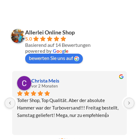
Allerlei Online Shop
5.0
Basierend auf 14 Bewertungen
powered by
G
o
o
g
l
e
bewerten Sie uns auf
Christa Meis
vor 2 Monaten
Toller Shop, Top Qualität. Aber der absolute 
E
Hammer war der Turboversand!!! Freitag bestellt, 
f
Samstag geliefert! Mega, nur zu empfehlen👍
v