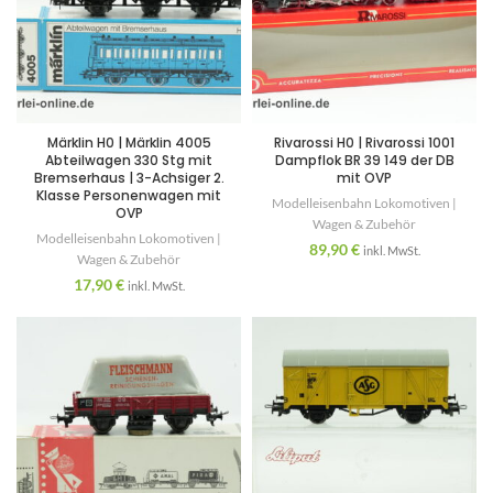
Märklin H0 | Märklin 4005
Rivarossi H0 | Rivarossi 1001
Abteilwagen 330 Stg mit
Dampflok BR 39 149 der DB
Bremserhaus | 3-Achsiger 2.
mit OVP
Klasse Personenwagen mit
Modelleisenbahn Lokomotiven |
OVP
Wagen & Zubehör
Modelleisenbahn Lokomotiven |
89,90
€
inkl. MwSt.
Wagen & Zubehör
17,90
€
inkl. MwSt.