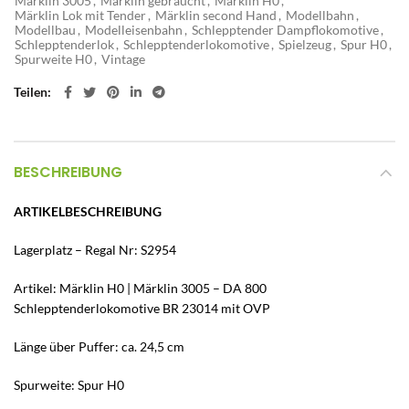
Märklin 3005
,
Märklin gebraucht
,
Märklin H0
,
Märklin Lok mit Tender
,
Märklin second Hand
,
Modellbahn
,
Modellbau
,
Modelleisenbahn
,
Schlepptender Dampflokomotive
,
Schlepptenderlok
,
Schlepptenderlokomotive
,
Spielzeug
,
Spur H0
,
Spurweite H0
,
Vintage
Teilen
BESCHREIBUNG
ARTIKELBESCHREIBUNG
Lagerplatz – Regal Nr: S2954
Artikel: Märklin H0 | Märklin 3005 – DA 800
Schlepptenderlokomotive BR 23014 mit OVP
Länge über Puffer: ca. 24,5 cm
Spurweite: Spur H0