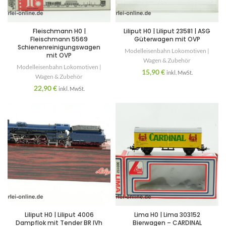
Fleischmann H0 |
Liliput H0 | Liliput 23581 | ASG
Fleischmann 5569
Güterwagen mit OVP
Schienenreinigungswagen
Modelleisenbahn Lokomotiven |
mit OVP
Wagen & Zubehör
Modelleisenbahn Lokomotiven |
15,90
€
inkl. MwSt.
Wagen & Zubehör
22,90
€
inkl. MwSt.
Liliput H0 | Liliput 4006
Lima H0 | Lima 303152
Dampflok mit Tender BR IVh
Bierwagen – CARDINAL