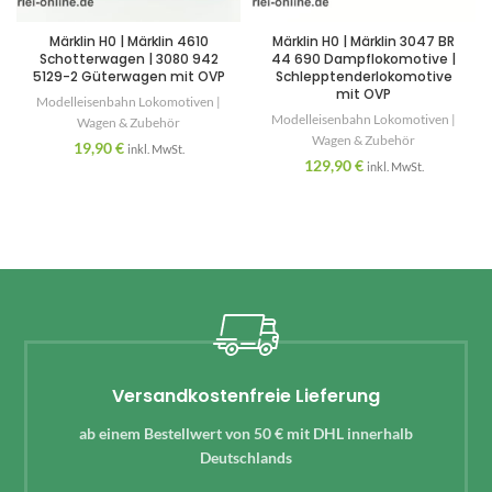
Märklin H0 | Märklin 4610
Märklin H0 | Märklin 3047 BR
Schotterwagen | 3080 942
44 690 Dampflokomotive |
5129-2 Güterwagen mit OVP
Schlepptenderlokomotive
mit OVP
Modelleisenbahn Lokomotiven |
Modelleisenbahn Lokomotiven |
Wagen & Zubehör
Wagen & Zubehör
19,90
€
inkl. MwSt.
129,90
€
inkl. MwSt.
Versandkostenfreie Lieferung
ab einem Bestellwert von 50 € mit DHL innerhalb
Deutschlands