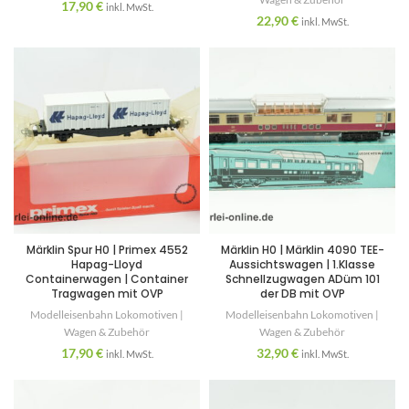
17,90
€
inkl. MwSt.
22,90
€
inkl. MwSt.
Märklin Spur H0 | Primex 4552
Märklin H0 | Märklin 4090 TEE-
Hapag-Lloyd
Aussichtswagen | 1.Klasse
Containerwagen | Container
Schnellzugwagen ADüm 101
Tragwagen mit OVP
der DB mit OVP
Modelleisenbahn Lokomotiven |
Modelleisenbahn Lokomotiven |
Wagen & Zubehör
Wagen & Zubehör
17,90
€
32,90
€
inkl. MwSt.
inkl. MwSt.