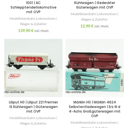
1001 | AC
Kühlwagen | Gedeckter
Schlepptenderlokomotive
Güterwagen mit OVP
mit OVP
Modelleisenbahn Lokomotiven |
Modelleisenbahn Lokomotiven |
Wagen & Zubehör
Wagen & Zubehör
12,90
€
inkl. MwSt.
139,90
€
inkl. MwSt.
Liliput H0 | Liliput 221 Premier
Märklin H0 | Märklin 4624
IS Kühlwagen | Güterwagen
Selbstentladewagen | Erz III d
mit OVP
4-Achs Großgüterwagen mit
OVP
Modelleisenbahn Lokomotiven |
Modelleisenbahn Lokomotiven |
Wagen & Zubehör
Wagen & Zubehör