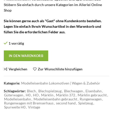
Stöbern Sie einfach durch unsere Kategorien im Allerlei Online
Shop
Sie können gerne auch als "Gast" ohne Kundenkonto bestellen.
Legen Sie einfach Ihre/n Wunschartikel in den Warenkorb und
füllen Sie die erforderlichen Felder aus.
1 vorrätig
IN DEN WARENKORB
Vergleichen
Zur Wunschliste hinzufügen
Kategorie:
Modelleisenbahn Lokomotiven | Wagen & Zubehör
Schlagwörter:
Blech
,
Blechspielzeug
,
Blechwagen
,
Eisenbahn
,
Güterwagen
,
H0
,
HO
,
Märklin
,
Märklin 372
,
Märklin gebraucht
,
Modelleisenbahn
,
Modelleisenbahn gebraucht
,
Rungenwagen
,
Rungenwagen mit Bremserhaus
,
second hand
,
Spielzeug
,
Spurweite H0
,
Vintage