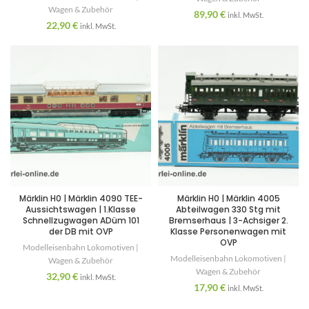
Wagen & Zubehör
89,90
€
inkl. MwSt.
22,90
€
inkl. MwSt.
Märklin H0 | Märklin 4090 TEE-
Märklin H0 | Märklin 4005
Aussichtswagen | 1.Klasse
Abteilwagen 330 Stg mit
Schnellzugwagen ADüm 101
Bremserhaus | 3-Achsiger 2.
der DB mit OVP
Klasse Personenwagen mit
OVP
Modelleisenbahn Lokomotiven |
Modelleisenbahn Lokomotiven |
Wagen & Zubehör
Wagen & Zubehör
32,90
€
inkl. MwSt.
17,90
€
inkl. MwSt.