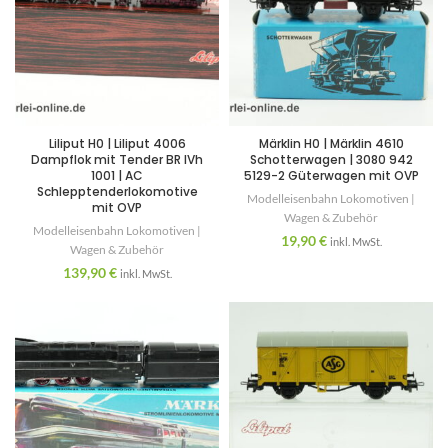
Liliput H0 | Liliput 4006
Märklin H0 | Märklin 4610
Dampflok mit Tender BR IVh
Schotterwagen | 3080 942
1001 | AC
5129-2 Güterwagen mit OVP
Schlepptenderlokomotive
Modelleisenbahn Lokomotiven |
mit OVP
Wagen & Zubehör
Modelleisenbahn Lokomotiven |
19,90
€
inkl. MwSt.
Wagen & Zubehör
139,90
€
inkl. MwSt.