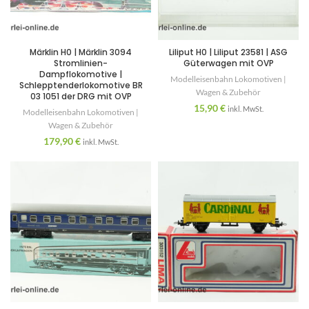
Märklin H0 | Märklin 3094
Liliput H0 | Liliput 23581 | ASG
Stromlinien-
Güterwagen mit OVP
Dampflokomotive |
Modelleisenbahn Lokomotiven |
Schlepptenderlokomotive BR
Wagen & Zubehör
03 1051 der DRG mit OVP
15,90
€
inkl. MwSt.
Modelleisenbahn Lokomotiven |
Wagen & Zubehör
179,90
€
inkl. MwSt.