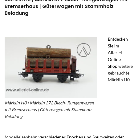
Bremserhaus | Güterwagen mit Stammholz
Beladung
Entdecken
Sie im
Allerlei-
Online
Shop
weitere
gebrauchte
Märklin H0
Märklin H0 | Märklin 372 Blech- Rungenwagen
mit Bremserhaus | Güterwagen mit Stammholz
Beladung
– Märklin Blech- Rungenwagen
Modelleisenbahn
verschiedener Epochen und Spurweiten oder