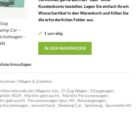
Kundenkonto bestellen. Legen Sie einfach Ihre/n
Wunschartikel in den Warenkorb und füllen Sie
die erforderlichen Felder aus.
lzug
eping-Car –
1 vorrätig
Schlafwagen –
IWL
IN DEN WARENKORB
liste hinzufügen
motiven | Wagen & Zubehör
Internationale des Wagons-Lits
,
D-Zug Wagen
,
Eilzugwagen
,
rklin 4029
,
Märklin gebraucht
,
Märklin Personenwagen
,
hn gebraucht
,
Personenwagen Spur H0
,
Reisezugwagen
,
Schürzenwagen
,
second hand
,
Sleeping Car
,
Spielzeug
,
Spurweite H0