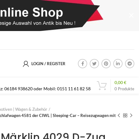
LOGIN / REGISTER
0,00
€
etz: 06184 938620 oder Mobil: 0151 11 61 82 58
0
Produkte
otiven | Wagen & Zubehör
chlafwagen 4581 der CIWL | Sleeping-Car – Reisezugwagen mit
| Märklin 4029 D-Zug