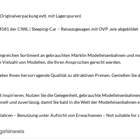
(Originalverpackung evtl. mit Lagerspuren)
4581 der CIWL | Sleeping-Car – Reisezugwagen mit OVP ,wie abgebildet
ngreichen Sortiment an gebrauchten Märklin Modelleisenbahnen und mehr
e Vielzahl von Modellen, die Ihren Ansprüchen gerecht werden.
ten Ihnen hervorragende Qualität zu attraktiven Preisen. Genießen Sie 
lt inspirieren. Nutzen Sie die Gelegenheit, gebrauchte Modelleisenbahne
hnell und zuverlässig, damit Sie bald in die Welt der Modelleisenbahnen
Jahren – Benutzung unter Aufsicht von Erwachsenen – Not suitable for c
gshinweis