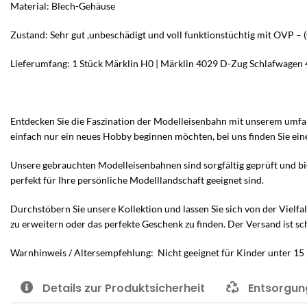
Material: Blech-Gehäuse
Zustand: Sehr gut ,unbeschädigt und voll funktionstüchtig mit OVP – 
Lieferumfang: 1 Stück Märklin H0 | Märklin 4029 D-Zug Schlafwagen 
Entdecken Sie die Faszination der Modelleisenbahn mit unserem umfa
einfach nur ein neues Hobby beginnen möchten, bei uns finden Sie ein
Unsere gebrauchten Modelleisenbahnen sind sorgfältig geprüft und bie
perfekt für Ihre persönliche Modelllandschaft geeignet sind.
Durchstöbern Sie unsere Kollektion und lassen Sie sich von der Vielfa
zu erweitern oder das perfekte Geschenk zu finden. Der Versand ist sc
Warnhinweis / Altersempfehlung: Nicht geeignet für Kinder unter 15 
Details zur Produktsicherheit
Entsorgun