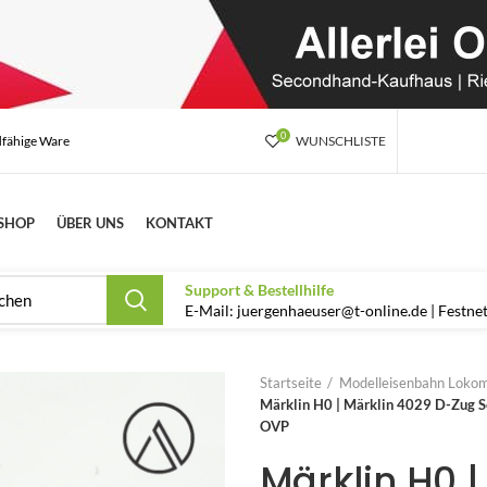
0
dfähige Ware
WUNSCHLISTE
SHOP
ÜBER UNS
KONTAKT
Support & Bestellhilfe
E-Mail: juergenhaeuser@t-online.de | Festn
Startseite
Modelleisenbahn Lokom
Märklin H0 | Märklin 4029 D-Zug S
OVP
Märklin H0 