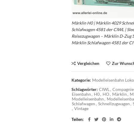
Märklin H0 | Märklin 4029 Schnel
Schlafwagen 4581 der CIWL | Sle
Reisezugwagen – Märklin D-Zug 
Märklin Schlafwagen 4581 der C
Vergleichen
Zur Wunsch
Kategorie:
Modelleisenbahn Loko
Schlagwörter:
CIWL
,
Compagnie 
Eisenbahn
,
H0
,
HO
,
Märklin
,
Mä
Modelleisenbahn
,
Modelleisenba
Schlafwagen
,
Schnellzugwagen
,
,
Vintage
Teilen