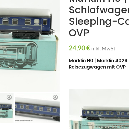
Schlafwagen
Sleeping-C
OVP
24,90
€
inkl. MwSt.
Märklin H0 | Märklin 402
Reisezugwagen mit OVP