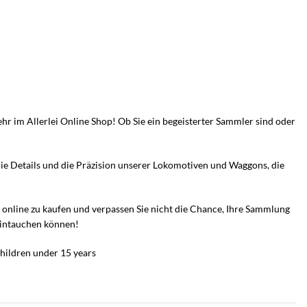
 im Allerlei Online Shop! Ob Sie ein begeisterter Sammler sind oder
die Details und die Präzision unserer Lokomotiven und Waggons, die
n online zu kaufen und verpassen Sie nicht die Chance, Ihre Sammlung
 eintauchen können!
hildren under 15 years