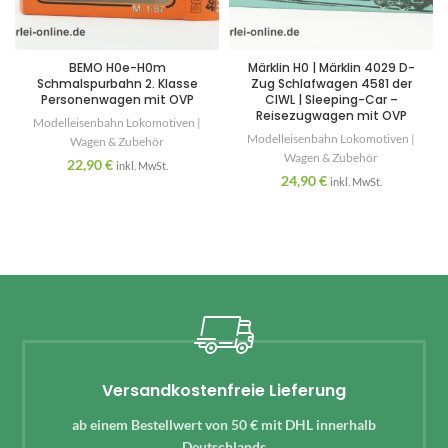
BEMO H0e-H0m
Märklin H0 | Märklin 4029 D-
Schmalspurbahn 2. Klasse
Zug Schlafwagen 4581 der
Personenwagen mit OVP
CIWL | Sleeping-Car –
Reisezugwagen mit OVP
Modelleisenbahn Lokomotiven |
Modelleisenbahn Lokomotiven |
Wagen & Zubehör
Wagen & Zubehör
22,90
€
inkl. MwSt.
24,90
€
inkl. MwSt.
Versandkostenfreie Lieferung
ab einem Bestellwert von 50 € mit DHL innerhalb
Deutschlands