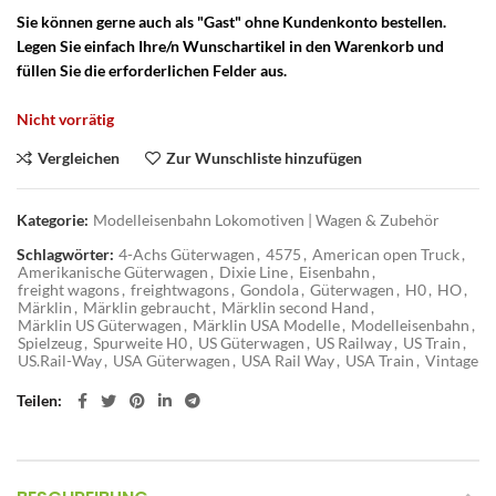
Sie können gerne auch als "Gast" ohne Kundenkonto bestellen.
Legen Sie einfach Ihre/n Wunschartikel in den Warenkorb und
füllen Sie die erforderlichen Felder aus.
Nicht vorrätig
Vergleichen
Zur Wunschliste hinzufügen
Kategorie:
Modelleisenbahn Lokomotiven | Wagen & Zubehör
Schlagwörter:
4-Achs Güterwagen
,
4575
,
American open Truck
,
Amerikanische Güterwagen
,
Dixie Line
,
Eisenbahn
,
freight wagons
,
freightwagons
,
Gondola
,
Güterwagen
,
H0
,
HO
,
Märklin
,
Märklin gebraucht
,
Märklin second Hand
,
Märklin US Güterwagen
,
Märklin USA Modelle
,
Modelleisenbahn
,
Spielzeug
,
Spurweite H0
,
US Güterwagen
,
US Railway
,
US Train
,
US.Rail-Way
,
USA Güterwagen
,
USA Rail Way
,
USA Train
,
Vintage
Teilen