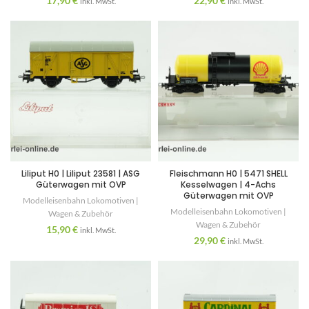
17,90
€
22,90
€
inkl. MwSt.
inkl. MwSt.
Liliput H0 | Liliput 23581 | ASG
Fleischmann H0 | 5471 SHELL
Güterwagen mit OVP
Kesselwagen | 4-Achs
Güterwagen mit OVP
Modelleisenbahn Lokomotiven |
Modelleisenbahn Lokomotiven |
Wagen & Zubehör
Wagen & Zubehör
15,90
€
inkl. MwSt.
29,90
€
inkl. MwSt.