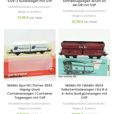
5129-2 Güterwagen mit OVP
Schnellzugwagen ADüm 101
der DB mit OVP
Modelleisenbahn Lokomotiven |
Modelleisenbahn Lokomotiven |
Wagen & Zubehör
Wagen & Zubehör
19,90
€
inkl. MwSt.
32,90
€
inkl. MwSt.
Märklin Spur H0 | Primex 4552
Märklin H0 | Märklin 4624
Hapag-Lloyd
Selbstentladewagen | Erz III d
Containerwagen | Container
4-Achs Großgüterwagen mit
Tragwagen mit OVP
OVP
Modelleisenbahn Lokomotiven |
Modelleisenbahn Lokomotiven |
Wagen & Zubehör
Wagen & Zubehör