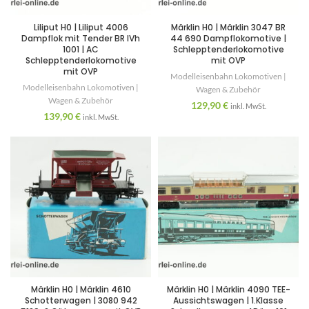
Liliput H0 | Liliput 4006
Märklin H0 | Märklin 3047 BR
Dampflok mit Tender BR IVh
44 690 Dampflokomotive |
1001 | AC
Schlepptenderlokomotive
Schlepptenderlokomotive
mit OVP
mit OVP
Modelleisenbahn Lokomotiven |
Modelleisenbahn Lokomotiven |
Wagen & Zubehör
Wagen & Zubehör
129,90
€
inkl. MwSt.
139,90
€
inkl. MwSt.
Märklin H0 | Märklin 4610
Märklin H0 | Märklin 4090 TEE-
Schotterwagen | 3080 942
Aussichtswagen | 1.Klasse