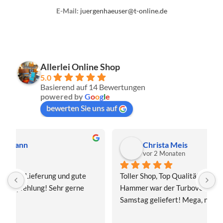
E-Mail:
juergenhaeuser@t-online.de
Allerlei Online Shop
5.0
Basierend auf 14 Bewertungen
powered by
G
o
o
g
l
e
bewerten Sie uns auf
Christa Meis
vor 2 Monaten
Toller Shop, Top Qualität. Aber der absolute 
E
Hammer war der Turboversand!!! Freitag bestellt, 
f
Samstag geliefert! Mega, nur zu empfehlen👍
v