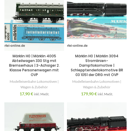
Märklin H0 | Märklin 4005
Märklin H0 | Märklin 3094
Abteilwagen 330 Stg mit
Stromlinien-
Bremserhaus | 3-Achsiger 2.
Dampflokomotive |
Klasse Personenwagen mit
Schlepptenderlokomotive BR
OVP
03 1051 der DRG mit OVP
Modelleisenbahn Lokomotiven |
Modelleisenbahn Lokomotiven |
Wagen & Zubehör
Wagen & Zubehör
17,90
€
179,90
€
inkl. MwSt.
inkl. MwSt.