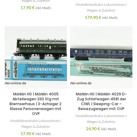
Wagen & Zubehör
Modelleisenbahn Lokomotiven |
17,90
€
inkl. MwSt.
Wagen & Zubehör
179,90
€
inkl. MwSt.
Märklin H0 | Märklin 4005
Märklin H0 | Märklin 4029 D-
Abteilwagen 330 Stg mit
Zug Schlafwagen 4581 der
Bremserhaus | 3-Achsiger 2.
CIWL | Sleeping-Car –
Klasse Personenwagen mit
Reisezugwagen mit OVP
OVP
Modelleisenbahn Lokomotiven |
Modelleisenbahn Lokomotiven |
Wagen & Zubehör
Wagen & Zubehör
24,90
€
inkl. MwSt.
17,90
€
inkl. MwSt.