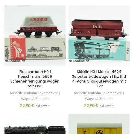
Fleischmann H0 |
Märklin H0 | Märklin 4624
Fleischmann 5569
Selbstentladewagen | Erz III d
Schienenreinigungswagen
4-Achs Großgüterwagen mit
mit OVP
OVP
Modelleisenbahn Lokomotiven |
Modelleisenbahn Lokomotiven |
Wagen & Zubehör
Wagen & Zubehör
22,90
€
22,90
€
inkl. MwSt.
inkl. MwSt.