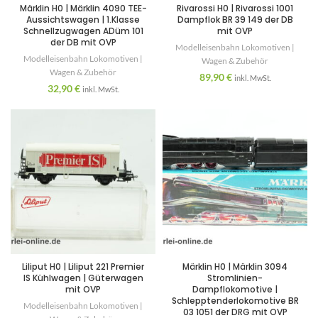
Märklin H0 | Märklin 4090 TEE-
Rivarossi H0 | Rivarossi 1001
Aussichtswagen | 1.Klasse
Dampflok BR 39 149 der DB
Schnellzugwagen ADüm 101
mit OVP
der DB mit OVP
Modelleisenbahn Lokomotiven |
Modelleisenbahn Lokomotiven |
Wagen & Zubehör
Wagen & Zubehör
89,90
€
inkl. MwSt.
32,90
€
inkl. MwSt.
Liliput H0 | Liliput 221 Premier
Märklin H0 | Märklin 3094
IS Kühlwagen | Güterwagen
Stromlinien-
mit OVP
Dampflokomotive |
Schlepptenderlokomotive BR
Modelleisenbahn Lokomotiven |
03 1051 der DRG mit OVP