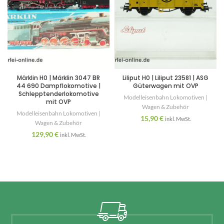
Märklin H0 | Märklin 3047 BR
Liliput H0 | Liliput 23581 | ASG
44 690 Dampflokomotive |
Güterwagen mit OVP
Schlepptenderlokomotive
Modelleisenbahn Lokomotiven |
mit OVP
Wagen & Zubehör
Modelleisenbahn Lokomotiven |
15,90
€
inkl. MwSt.
Wagen & Zubehör
129,90
€
inkl. MwSt.