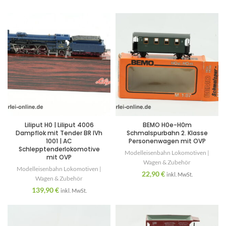
Liliput H0 | Liliput 4006
BEMO H0e-H0m
Dampflok mit Tender BR IVh
Schmalspurbahn 2. Klasse
1001 | AC
Personenwagen mit OVP
Schlepptenderlokomotive
Modelleisenbahn Lokomotiven |
mit OVP
Wagen & Zubehör
Modelleisenbahn Lokomotiven |
22,90
€
inkl. MwSt.
Wagen & Zubehör
139,90
€
inkl. MwSt.