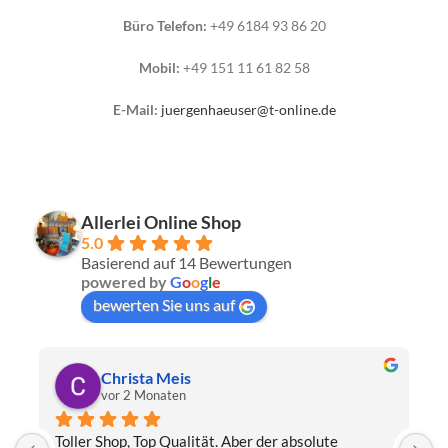
Büro Telefon:
+49 6184 93 86 20
Mobil:
+49 151 11 61 82 58
E-Mail:
juergenhaeuser@t-online.de
Allerlei Online Shop
5.0
Basierend auf 14 Bewertungen
powered by
G
o
o
g
l
e
bewerten Sie uns auf
Christa Meis
vor 2 Monaten
Toller Shop, Top Qualität. Aber der absolute 
E