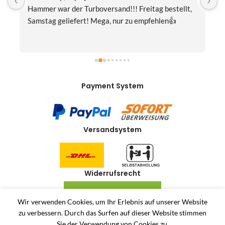
Hammer war der Turboversand!!! Freitag bestellt, 
f
Samstag geliefert! Mega, nur zu empfehlen👍
v
Payment System
Versandsystem
Widerrufsrecht
VERTRAG WIDERRUFEN
Wir verwenden Cookies, um Ihr Erlebnis auf unserer Website
zu verbessern.
Durch das Surfen auf dieser Website stimmen
Allerlei-Online
2024
Dienstleistungen Häuser
. Antiquitäten und Second Hand
Sie der Verwendung von Cookies zu.