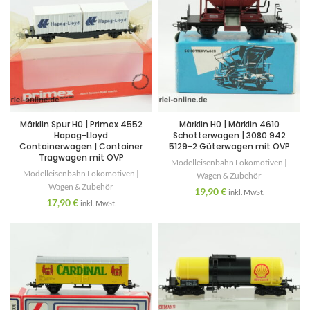
Märklin Spur H0 | Primex 4552
Märklin H0 | Märklin 4610
Hapag-Lloyd
Schotterwagen | 3080 942
Containerwagen | Container
5129-2 Güterwagen mit OVP
Tragwagen mit OVP
Modelleisenbahn Lokomotiven |
Modelleisenbahn Lokomotiven |
Wagen & Zubehör
Wagen & Zubehör
19,90
€
inkl. MwSt.
17,90
€
inkl. MwSt.