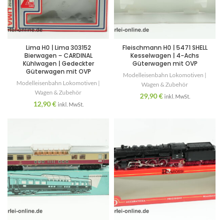
Lima H0 | Lima 303152
Fleischmann H0 | 5471 SHELL
Bierwagen – CARDINAL
Kesselwagen | 4-Achs
Kühlwagen | Gedeckter
Güterwagen mit OVP
Güterwagen mit OVP
Modelleisenbahn Lokomotiven |
Modelleisenbahn Lokomotiven |
Wagen & Zubehör
Wagen & Zubehör
29,90
€
inkl. MwSt.
12,90
€
inkl. MwSt.