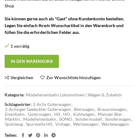
Shop
Sie können gerne auch als "Gast" ohne Kundenkonto bestellen.
Legen Sie einfach Ihre/n Wunschartikel in den Warenkorb und
füllen Sie die erforderlichen Felder aus.
1 vorrätig
IN DEN WARENKORB
Vergleichen
Zur Wunschliste hinzufügen
Kategorie:
Modelleisenbahn Lokomotiven | Wagen & Zubehör
Schlagwörter:
2-Achs Güterwagen
,
2-Achsiger Gedeckter Güterwagen
,
Bierwagen
,
Brauereiwagen
,
Eisenbahn
,
Güterwagen
,
H0
,
HO
,
Kühlwagen
,
Mainzer Bier
,
Märklin
,
Modelleisenbahn
,
SOMO
,
Sondermodell
,
Sonderwagen
,
Spielzeug
,
Spurweite H0
,
Vintage
,
Werbewagen
,
Werbewaggon
Teilen