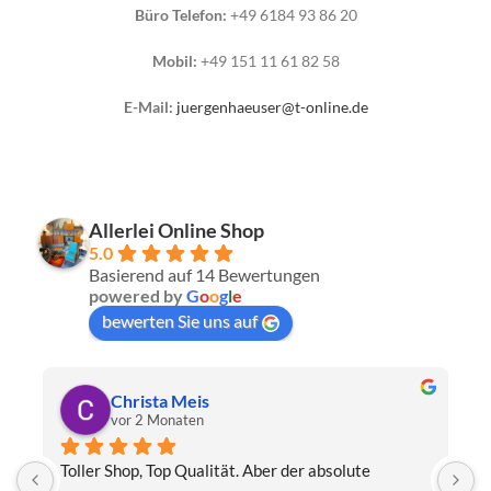
Büro Telefon:
+49 6184 93 86 20
Mobil:
+49 151 11 61 82 58
E-Mail:
juergenhaeuser@t-online.de
Allerlei Online Shop
5.0
Basierend auf 14 Bewertungen
powered by
G
o
o
g
l
e
bewerten Sie uns auf
Christa Meis
vor 2 Monaten
Toller Shop, Top Qualität. Aber der absolute 
E