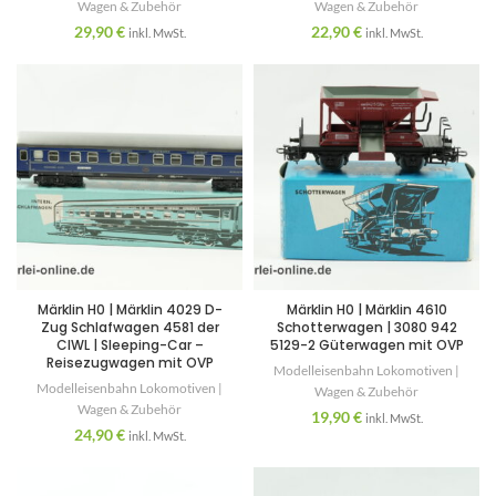
Wagen & Zubehör
Wagen & Zubehör
29,90
€
22,90
€
inkl. MwSt.
inkl. MwSt.
Märklin H0 | Märklin 4029 D-
Märklin H0 | Märklin 4610
Zug Schlafwagen 4581 der
Schotterwagen | 3080 942
CIWL | Sleeping-Car –
5129-2 Güterwagen mit OVP
Reisezugwagen mit OVP
Modelleisenbahn Lokomotiven |
Modelleisenbahn Lokomotiven |
Wagen & Zubehör
Wagen & Zubehör
19,90
€
inkl. MwSt.
24,90
€
inkl. MwSt.