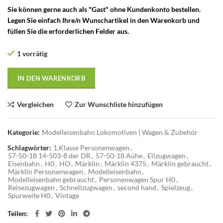
Sie können gerne auch als "Gast" ohne Kundenkonto bestellen.
Legen Sie einfach Ihre/n Wunschartikel in den Warenkorb und
füllen Sie die erforderlichen Felder aus.
1 vorrätig
IN DEN WARENKORB
Vergleichen
Zur Wunschliste hinzufügen
Kategorie:
Modelleisenbahn Lokomotiven | Wagen & Zubehör
Schlagwörter:
1.Klasse Personenwagen
,
57-50-18 14-503-8 der DR
,
57-50-18 Aühe
,
Eilzugwagen
,
Eisenbahn
,
H0
,
HO
,
Märklin
,
Märklin 4375
,
Märklin gebraucht
,
Märklin Personenwagen
,
Modelleisenbahn
,
Modelleisenbahn gebraucht
,
Personenwagen Spur H0
,
Reisezugwagen
,
Schnellzugwagen
,
second hand
,
Spielzeug
,
Spurweite H0
,
Vintage
Teilen