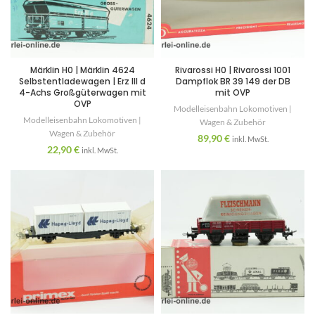
Märklin H0 | Märklin 4624
Rivarossi H0 | Rivarossi 1001
Selbstentladewagen | Erz III d
Dampflok BR 39 149 der DB
4-Achs Großgüterwagen mit
mit OVP
OVP
Modelleisenbahn Lokomotiven |
Modelleisenbahn Lokomotiven |
Wagen & Zubehör
Wagen & Zubehör
89,90
€
inkl. MwSt.
22,90
€
inkl. MwSt.