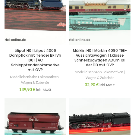
Liliput H0 | Liliput 4006
Märklin H0 | Märklin 4090 TEE-
Dampflok mit Tender BR IVh
Aussichtswagen | 1.Klasse
1001 | AC
Schnellzugwagen ADüm 101
Schlepptenderlokomotive
der DB mit OVP
mit OVP
Modelleisenbahn Lokomotiven |
Modelleisenbahn Lokomotiven |
Wagen & Zubehör
Wagen & Zubehör
32,90
€
inkl. MwSt.
139,90
€
inkl. MwSt.