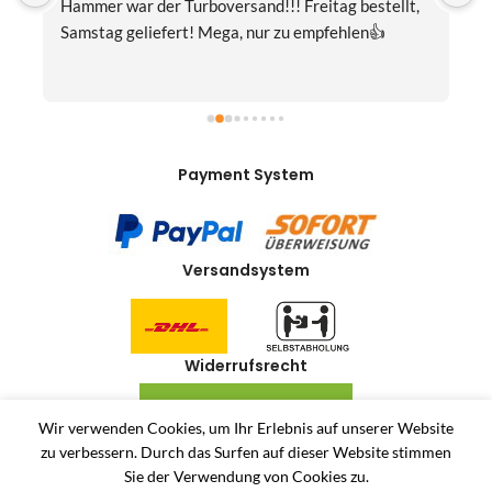
Hammer war der Turboversand!!! Freitag bestellt, 
f
Samstag geliefert! Mega, nur zu empfehlen👍
v
Payment System
Versandsystem
Widerrufsrecht
VERTRAG WIDERRUFEN
Wir verwenden Cookies, um Ihr Erlebnis auf unserer Website
zu verbessern.
Durch das Surfen auf dieser Website stimmen
Allerlei-Online
2024
Dienstleistungen Häuser
. Antiquitäten und Second Hand
Sie der Verwendung von Cookies zu.
Produkte Online Shop.