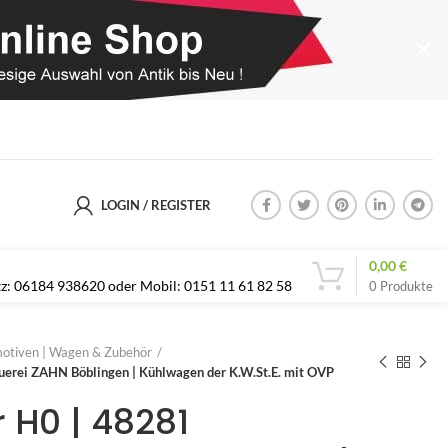
LOGIN / REGISTER
0,00
€
etz: 06184 938620 oder Mobil: 0151 11 61 82 58
0
Produkte
otiven | Wagen & Zubehör
uerei ZAHN Böblingen | Kühlwagen der K.W.St.E. mit OVP
 H0 | 48281