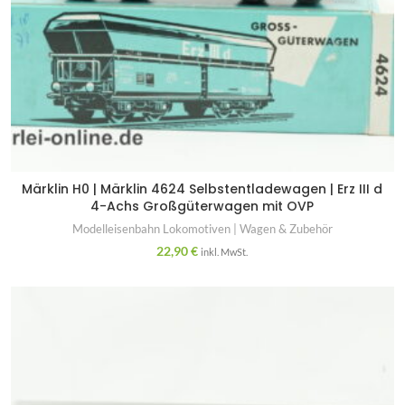
Märklin H0 | Märklin 4624 Selbstentladewagen | Erz III d
4-Achs Großgüterwagen mit OVP
Modelleisenbahn Lokomotiven | Wagen & Zubehör
22,90
€
inkl. MwSt.