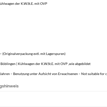
Kühlwagen der K.W.St.E. mit OVP
– (Originalverpackung evtl. mit Lagerspuren)
Böblingen | Kühlwagen der K.W.St.E. mit OVP ,wie abgebildet
Jahren – Benutzung unter Aufsicht von Erwachsenen – Not suitable for c
gshinweis