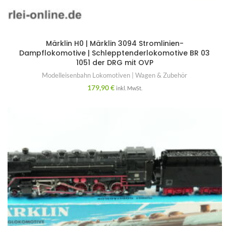
Märklin H0 | Märklin 3094 Stromlinien-
Dampflokomotive | Schlepptenderlokomotive BR 03
1051 der DRG mit OVP
Modelleisenbahn Lokomotiven | Wagen & Zubehör
179,90
€
inkl. MwSt.