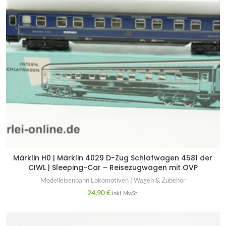
Märklin H0 | Märklin 4029 D-Zug Schlafwagen 4581 der
CIWL | Sleeping-Car – Reisezugwagen mit OVP
Modelleisenbahn Lokomotiven | Wagen & Zubehör
24,90
€
inkl. MwSt.