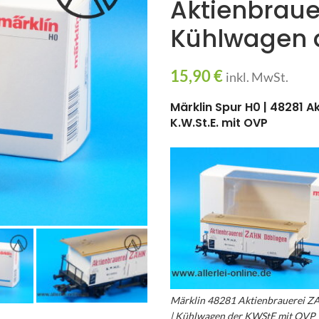
Aktienbraue
Kühlwagen d
15,90
€
inkl. MwSt.
Märklin Spur H0 | 48281 
K.W.St.E. mit OVP
Märklin 48281 Aktienbrauerei Z
| Kühlwagen der KWStE mit OVP