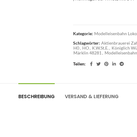
Kategorie:
Modelleisenbahn Loko
Schlagwörter:
Aktienbrauerei Za
H0
,
HO
,
K.W.St.E.
,
Königlich Wü
Märklin 48281
,
Modelleisenbah
Teilen
BESCHREIBUNG
VERSAND & LIEFERUNG