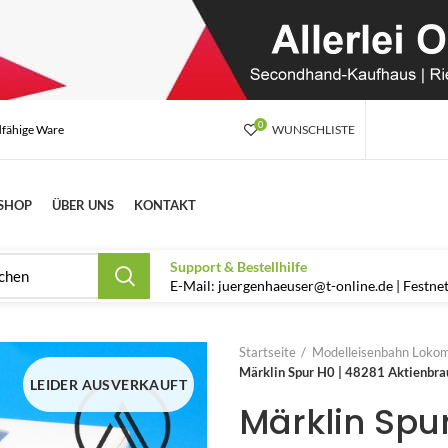
0
dfähige Ware
WUNSCHLISTE
SHOP
ÜBER UNS
KONTAKT
Support & Bestellhilfe
E-Mail: juergenhaeuser@t-online.de | Festn
Startseite
Modelleisenbahn Lokom
Märklin Spur H0 | 48281 Aktienbra
LEIDER AUSVERKAUFT
Märklin Spur