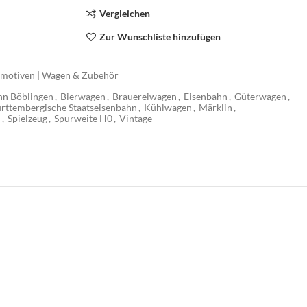
Vergleichen
Zur Wunschliste hinzufügen
motiven | Wagen & Zubehör
hn Böblingen
,
Bierwagen
,
Brauereiwagen
,
Eisenbahn
,
Güterwagen
,
rttembergische Staatseisenbahn
,
Kühlwagen
,
Märklin
,
n
,
Spielzeug
,
Spurweite H0
,
Vintage