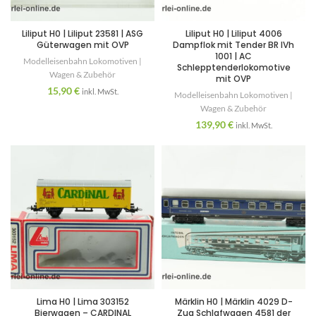
Liliput H0 | Liliput 23581 | ASG
Liliput H0 | Liliput 4006
Güterwagen mit OVP
Dampflok mit Tender BR IVh
1001 | AC
Modelleisenbahn Lokomotiven |
Schlepptenderlokomotive
Wagen & Zubehör
mit OVP
15,90
€
inkl. MwSt.
Modelleisenbahn Lokomotiven |
Wagen & Zubehör
139,90
€
inkl. MwSt.
Lima H0 | Lima 303152
Märklin H0 | Märklin 4029 D-
Bierwagen – CARDINAL
Zug Schlafwagen 4581 der