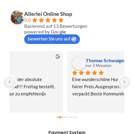
Allerlei Online Shop
5.0
Basierend auf 13 Bewertungen
powered by
G
o
o
g
l
e
bewerten Sie uns auf
Thomas Schwaiger
vor 3 Monaten
Eine wunderschöne Hummel-Madonnenfigur.Sehr 
s
fairer Preis.Ausgesprochen sorgfältig 
J
verpackt.Beste Kommunikation.Gerne mal wieder!
z
Payment System