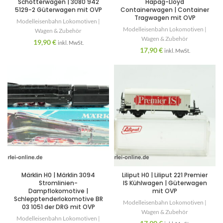
Schotterwagen | 3080 942
Hapag-Lloyd
5129-2 Güterwagen mit OVP
Containerwagen | Container
Tragwagen mit OVP
Modelleisenbahn Lokomotiven |
Modelleisenbahn Lokomotiven |
Wagen & Zubehör
Wagen & Zubehör
19,90
€
inkl. MwSt.
17,90
€
inkl. MwSt.
Märklin H0 | Märklin 3094
Liliput H0 | Liliput 221 Premier
Stromlinien-
IS Kühlwagen | Güterwagen
Dampflokomotive |
mit OVP
Schlepptenderlokomotive BR
Modelleisenbahn Lokomotiven |
03 1051 der DRG mit OVP
Wagen & Zubehör
Modelleisenbahn Lokomotiven |