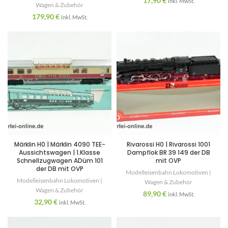
17,90
€
inkl. MwSt.
Wagen & Zubehör
179,90
€
inkl. MwSt.
Märklin H0 | Märklin 4090 TEE-
Rivarossi H0 | Rivarossi 1001
Aussichtswagen | 1.Klasse
Dampflok BR 39 149 der DB
Schnellzugwagen ADüm 101
mit OVP
der DB mit OVP
Modelleisenbahn Lokomotiven |
Modelleisenbahn Lokomotiven |
Wagen & Zubehör
Wagen & Zubehör
89,90
€
inkl. MwSt.
32,90
€
inkl. MwSt.