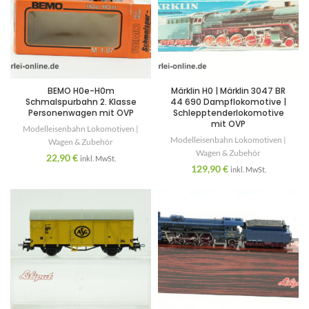
BEMO H0e-H0m
Märklin H0 | Märklin 3047 BR
Schmalspurbahn 2. Klasse
44 690 Dampflokomotive |
Personenwagen mit OVP
Schlepptenderlokomotive
mit OVP
Modelleisenbahn Lokomotiven |
Modelleisenbahn Lokomotiven |
Wagen & Zubehör
Wagen & Zubehör
22,90
€
inkl. MwSt.
129,90
€
inkl. MwSt.