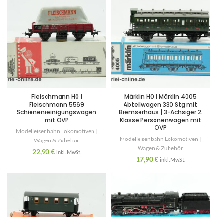
Fleischmann H0 |
Märklin H0 | Märklin 4005
Fleischmann 5569
Abteilwagen 330 Stg mit
Schienenreinigungswagen
Bremserhaus | 3-Achsiger 2.
mit OVP
Klasse Personenwagen mit
OVP
Modelleisenbahn Lokomotiven |
Modelleisenbahn Lokomotiven |
Wagen & Zubehör
Wagen & Zubehör
22,90
€
inkl. MwSt.
17,90
€
inkl. MwSt.