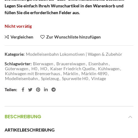
Legen Sie einfach Ihre/n Wunschartikel in den Warenkorb und
füllen Sie die erforderlichen Felder aus.
Nicht vorrätig
Vergleichen
Zur Wunschliste hinzufügen
Kategorie:
Modelleisenbahn Lokomotiven | Wagen & Zubehör
Schlagwörter:
Bierwagen
,
Brauereiwagen
,
Eisenbahn
,
Güterwagen
,
H0
,
HO
,
Kaiser Friedrich Quelle
,
Kühlwagen
,
Kühlwagen mit Bremserhaus
,
Märklin
,
Märklin 4890
,
Modelleisenbahn
,
Spielzeug
,
Spurweite H0
,
Vintage
Teilen
BESCHREIBUNG
ARTIKELBESCHREIBUNG