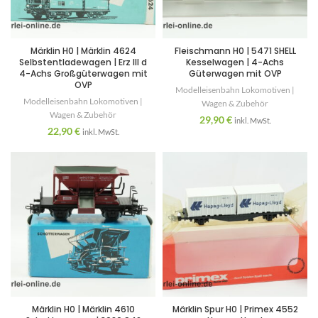
Märklin H0 | Märklin 4624
Fleischmann H0 | 5471 SHELL
Selbstentladewagen | Erz III d
Kesselwagen | 4-Achs
4-Achs Großgüterwagen mit
Güterwagen mit OVP
OVP
Modelleisenbahn Lokomotiven |
Modelleisenbahn Lokomotiven |
Wagen & Zubehör
Wagen & Zubehör
29,90
€
inkl. MwSt.
22,90
€
inkl. MwSt.
Märklin H0 | Märklin 4610
Märklin Spur H0 | Primex 4552