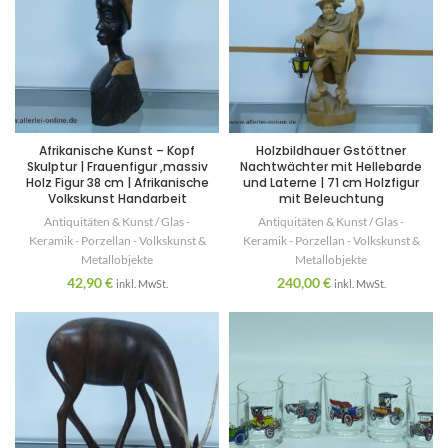
Afrikanische Kunst – Kopf
Holzbildhauer Gstöttner
Skulptur | Frauenfigur ,massiv
Nachtwächter mit Hellebarde
Holz Figur 38 cm | Afrikanische
und Laterne | 71 cm Holzfigur
Volkskunst Handarbeit
mit Beleuchtung
Antiquitäten & Kunst / Glas -
Antiquitäten & Kunst / Glas -
Keramik - Porzellan - Volkskunst &
Keramik - Porzellan - Volkskunst &
Metallobjekte
Metallobjekte
42,90
€
240,00
€
inkl. MwSt.
inkl. MwSt.