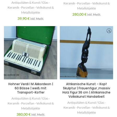
Antiquitäten & Kunst / Glas -
Keramik - Porzellan - Volkskunst &
Keramik - Porzellan - Volkskunst &
Metallobjekte
Metallobjekte
280,00
€
inkl. MwSt.
39,90
€
inkl. MwSt.
Hohner Verdi I M Akkordeon |
Afrikanische Kunst – Kopf
60 Bässe | weiß mit
Skulptur | Frauenfigur ,massiv
Transport-Koffer
Holz Figur 36 cm | Afrikanische
Volkskunst Handarbeit
Antiquitäten & Kunst / Glas -
Antiquitäten & Kunst / Glas -
Keramik - Porzellan - Volkskunst &
Keramik - Porzellan - Volkskunst &
Metallobjekte
Metallobjekte
380,00
€
inkl. MwSt.