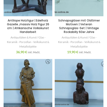
Antilope Holzfigur | Edelholz
Schnapsgläser mit Oldtimer
Gazelle ,massiv Holz Figur 26
Motiven | Veteran
cm | Afrikanische Volkskunst
Schnapsglas-Set | Vintage
Handarbeit
Rockabilly 60er Jahre
Antiquitäten & Kunst / Glas -
Antiquitäten & Kunst / Glas -
Keramik - Porzellan - Volkskunst &
Keramik - Porzellan - Volkskunst &
Metallobjekte
Metallobjekte
36,90
€
19,90
€
inkl. MwSt.
inkl. MwSt.