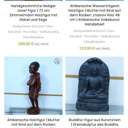
Handgeschnitzte Heiliger
Afrikanische Wasserträgerin
Josef Figur | 72 cm
Holzfigur | Mutter mit Kind auf
Zimmermann Holzfigur mit
dem Rücken ,massiv Holz 48
Hobel und Säge
cm | Afrikanische Volkskunst
Handarbeit
Antiquitäten & Kunst / Glas -
Antiquitäten & Kunst / Glas -
Keramik - Porzellan - Volkskunst &
Keramik - Porzellan - Volkskunst &
Metallobjekte
Metallobjekte
280,00
€
inkl. MwSt.
119,00
€
inkl. MwSt.
Afrikanische Holzfigur | Mutter
Buddha-Figur aus Kunststein
mit Kind auf dem Rücken
| Steinskulptur des Buddha