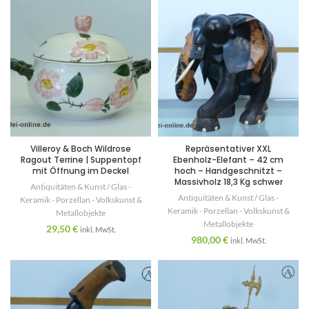
Villeroy & Boch Wildrose
Repräsentativer XXL
Ragout Terrine | Suppentopf
Ebenholz-Elefant – 42 cm
mit Öffnung im Deckel
hoch – Handgeschnitzt –
Massivholz 18,3 Kg schwer
Antiquitäten & Kunst / Glas -
Antiquitäten & Kunst / Glas -
Keramik - Porzellan - Volkskunst &
Keramik - Porzellan - Volkskunst &
Metallobjekte
Metallobjekte
29,50
€
inkl. MwSt.
980,00
€
inkl. MwSt.