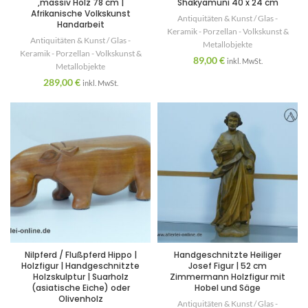
,massiv Holz 78 cm |
Shakyamuni 40 x 24 cm
Afrikanische Volkskunst
Antiquitäten & Kunst / Glas -
Handarbeit
Keramik - Porzellan - Volkskunst &
Antiquitäten & Kunst / Glas -
Metallobjekte
Keramik - Porzellan - Volkskunst &
89,00
€
inkl. MwSt.
Metallobjekte
289,00
€
inkl. MwSt.
Nilpferd / Flußpferd Hippo |
Handgeschnitzte Heiliger
Holzfigur | Handgeschnitzte
Josef Figur | 52 cm
Holzskulptur | Suarholz
Zimmermann Holzfigur mit
(asiatische Eiche) oder
Hobel und Säge
Olivenholz
Antiquitäten & Kunst / Glas -