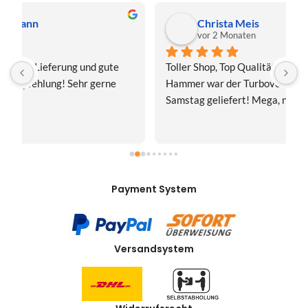
Christa Meis
vor 2 Monaten
Toller Shop, Top Qualität. Aber der absolute 
E
Hammer war der Turboversand!!! Freitag bestellt, 
f
Samstag geliefert! Mega, nur zu empfehlen👍
v
Payment System
Versandsystem