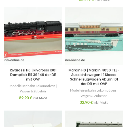
Rivarossi H0 | Rivarossi 1001
Märklin H0 | Märklin 4090 TEE-
Dampflok BR 39 149 der DB
Aussichtswagen | 1.Klasse
mit OVP
Schnellzugwagen ADüm 101
der DB mit OVP
Modelleisenbahn Lokomotiven |
Modelleisenbahn Lokomotiven |
Wagen & Zubehör
Wagen & Zubehör
89,90
€
inkl. MwSt.
32,90
€
inkl. MwSt.