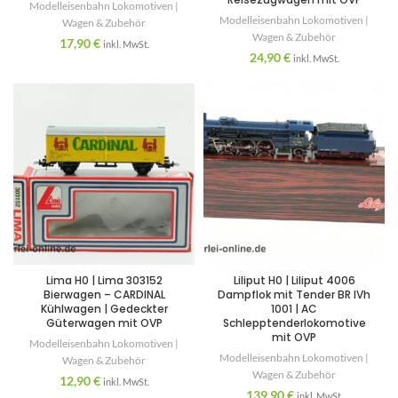
Modelleisenbahn Lokomotiven |
Modelleisenbahn Lokomotiven |
Wagen & Zubehör
Wagen & Zubehör
17,90
€
inkl. MwSt.
24,90
€
inkl. MwSt.
Lima H0 | Lima 303152
Liliput H0 | Liliput 4006
Bierwagen – CARDINAL
Dampflok mit Tender BR IVh
Kühlwagen | Gedeckter
1001 | AC
Güterwagen mit OVP
Schlepptenderlokomotive
mit OVP
Modelleisenbahn Lokomotiven |
Modelleisenbahn Lokomotiven |
Wagen & Zubehör
Wagen & Zubehör
12,90
€
inkl. MwSt.
139,90
€
inkl. MwSt.