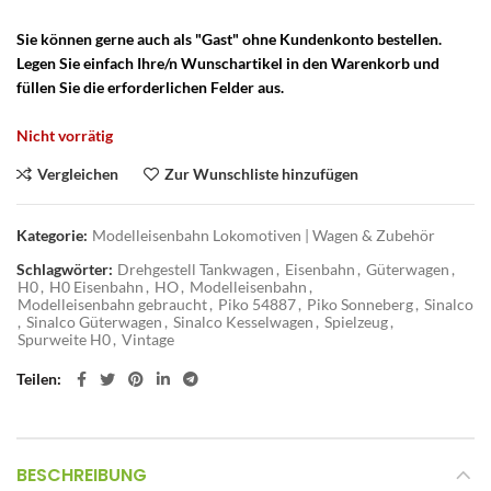
Sie können gerne auch als "Gast" ohne Kundenkonto bestellen.
Legen Sie einfach Ihre/n Wunschartikel in den Warenkorb und
füllen Sie die erforderlichen Felder aus.
Nicht vorrätig
Vergleichen
Zur Wunschliste hinzufügen
Kategorie:
Modelleisenbahn Lokomotiven | Wagen & Zubehör
Schlagwörter:
Drehgestell Tankwagen
,
Eisenbahn
,
Güterwagen
,
H0
,
H0 Eisenbahn
,
HO
,
Modelleisenbahn
,
Modelleisenbahn gebraucht
,
Piko 54887
,
Piko Sonneberg
,
Sinalco
,
Sinalco Güterwagen
,
Sinalco Kesselwagen
,
Spielzeug
,
Spurweite H0
,
Vintage
Teilen
BESCHREIBUNG