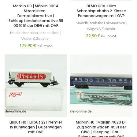
Märklin H0 | Märklin 3094
BEMO H0e-H0m
Stromlinien-
Schmalspurbahn 2. Klasse
Dampflokomotive |
Personenwagen mit OVP
Schlepptenderlokomotive BR
Modelleisenbahn Lokomotiven |
03 1051 der DRG mit OVP
Wagen & Zubehör
Modelleisenbahn Lokomotiven |
22,90
€
inkl. MwSt.
Wagen & Zubehör
179,90
€
inkl. MwSt.
Liliput H0 | Liliput 221 Premier
Märklin H0 | Märklin 4029 D-
IS Kühlwagen | Güterwagen
Zug Schlafwagen 4581 der
mit OVP
CIWL | Sleeping-Car –
Reisezugwagen mit OVP