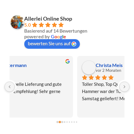
Allerlei Online Shop
5.0
Basierend auf 14 Bewertungen
powered by
G
o
o
g
l
e
bewerten Sie uns auf
Christa Meis
vor 2 Monaten
Toller Shop, Top Qualität. Aber der absolute 
E
Hammer war der Turboversand!!! Freitag bestellt, 
f
Samstag geliefert! Mega, nur zu empfehlen👍
v