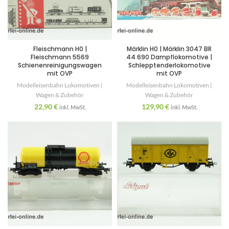
Fleischmann H0 |
Märklin H0 | Märklin 3047 BR
Fleischmann 5569
44 690 Dampflokomotive |
Schienenreinigungswagen
Schlepptenderlokomotive
mit OVP
mit OVP
Modelleisenbahn Lokomotiven |
Modelleisenbahn Lokomotiven |
Wagen & Zubehör
Wagen & Zubehör
22,90
€
129,90
€
inkl. MwSt.
inkl. MwSt.