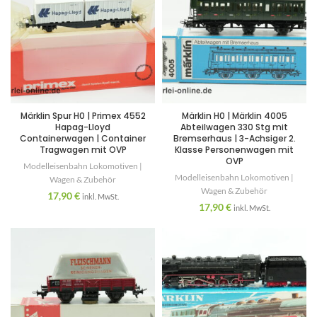
Märklin Spur H0 | Primex 4552
Märklin H0 | Märklin 4005
Hapag-Lloyd
Abteilwagen 330 Stg mit
Containerwagen | Container
Bremserhaus | 3-Achsiger 2.
Tragwagen mit OVP
Klasse Personenwagen mit
OVP
Modelleisenbahn Lokomotiven |
Modelleisenbahn Lokomotiven |
Wagen & Zubehör
Wagen & Zubehör
17,90
€
inkl. MwSt.
17,90
€
inkl. MwSt.