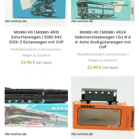
Märklin H0 | Märklin 4610
Märklin H0 | Märklin 4624
Schotterwagen | 3080 942
Selbstentladewagen | Erz III d
5129-2 Güterwagen mit OVP
4-Achs Großgüterwagen mit
OVP
Modelleisenbahn Lokomotiven |
Modelleisenbahn Lokomotiven |
Wagen & Zubehör
Wagen & Zubehör
19,90
€
inkl. MwSt.
22,90
€
inkl. MwSt.