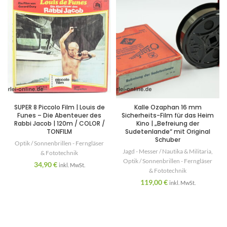
SUPER 8 Piccolo Film | Louis de
Kalle Ozaphan 16 mm
Funes – Die Abenteuer des
Sicherheits-Film für das Heim
Rabbi Jacob | 120m / COLOR /
Kino | „Befreiung der
TONFILM
Sudetenlande“ mit Original
Schuber
Optik / Sonnenbrillen - Ferngläser
Jagd - Messer / Nautika & Militaria
,
& Fototechnik
Optik / Sonnenbrillen - Ferngläser
34,90
€
inkl. MwSt.
& Fototechnik
119,00
€
inkl. MwSt.