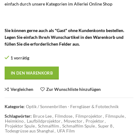
einfach durch unsere Kategorien im Allerlei Online
Shop
Zellophan
Filme – 16mm Film – Vintage Fototechnik Kameras und Objektive
– Zellophan Filme – Super 8 Film
Sie können gerne auch als "Gast" ohne Kundenkonto bestellen.
Legen Sie einfach Ihre/n Wunschartikel in den Warenkorb und
füllen Sie die erforderlichen Felder aus.
1 vorrätig
IN DEN WARENKORB
Vergleichen
Zur Wunschliste hinzufügen
Kategorie:
Optik / Sonnenbrillen - Ferngläser & Fototechnik
Schlagwörter:
Bruce Lee
,
Filmdose
,
Filmprojektor
,
Filmspule
,
Heimkino
,
Laufbildprojektor
,
Movector
,
Projektor
,
Projektor Spule
,
Schmalfilm
,
Schmalfilm Spule
,
Super 8
,
Todesgrüsse aus Shanghai
,
UFA Film