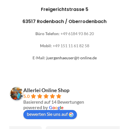
Freigerichtstrasse 5
63517 Rodenbach / Oberrodenbach
Büro Telefon:
+49 6184 93 86 20
Mobil:
+49 151 11 61 82 58
E-Mail:
juergenhaeuser@t-online.de
Allerlei Online Shop
5.0
Basierend auf 14 Bewertungen
powered by
G
o
o
g
l
e
bewerten Sie uns auf