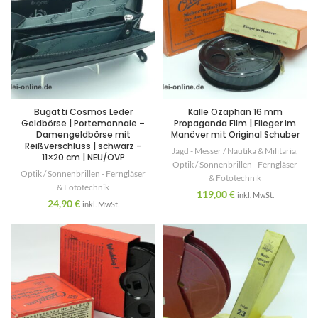
Bugatti Cosmos Leder
Kalle Ozaphan 16 mm
Geldbörse | Portemonnaie –
Propaganda Film | Flieger im
Damengeldbörse mit
Manöver mit Original Schuber
Reißverschluss | schwarz –
Jagd - Messer / Nautika & Militaria
,
11×20 cm | NEU/OVP
Optik / Sonnenbrillen - Ferngläser
Optik / Sonnenbrillen - Ferngläser
& Fototechnik
& Fototechnik
119,00
€
inkl. MwSt.
24,90
€
inkl. MwSt.