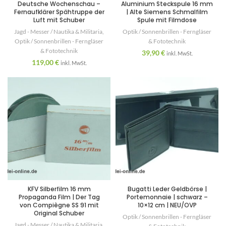
Deutsche Wochenschau –
Aluminium Steckspule 16 mm
Fernaufklärer Spähtruppe der
| Alte Siemens Schmalfilm
Luft mit Schuber
Spule mit Filmdose
Jagd - Messer / Nautika & Militaria
,
Optik / Sonnenbrillen - Ferngläser
Optik / Sonnenbrillen - Ferngläser
& Fototechnik
& Fototechnik
39,90
€
inkl. MwSt.
119,00
€
inkl. MwSt.
KFV Silberfilm 16 mm
Bugatti Leder Geldbörse |
Propaganda Film | Der Tag
Portemonnaie | schwarz –
von Compiègne SS 91 mit
10×12 cm | NEU/OVP
Original Schuber
Optik / Sonnenbrillen - Ferngläser
Jagd - Messer / Nautika & Militaria
,