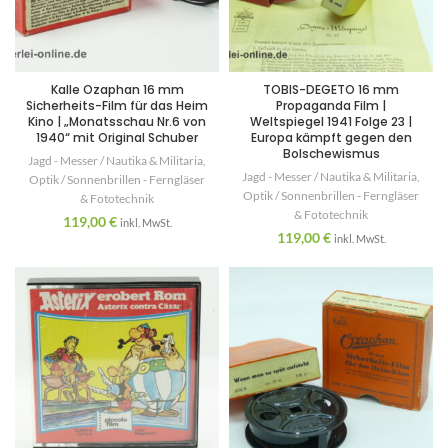
Kalle Ozaphan 16 mm
TOBIS-DEGETO 16 mm
Sicherheits-Film für das Heim
Propaganda Film |
Kino | „Monatsschau Nr.6 von
Weltspiegel 1941 Folge 23 |
1940“ mit Original Schuber
Europa kämpft gegen den
Bolschewismus
Jagd - Messer / Nautika & Militaria
,
Jagd - Messer / Nautika & Militaria
,
Optik / Sonnenbrillen - Ferngläser
Optik / Sonnenbrillen - Ferngläser
& Fototechnik
& Fototechnik
119,00
€
inkl. MwSt.
119,00
€
inkl. MwSt.