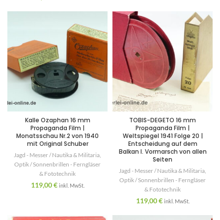
Kalle Ozaphan 16 mm
TOBIS-DEGETO 16 mm
Propaganda Film |
Propaganda Film |
Monatsschau Nr.2 von 1940
Weltspiegel 1941 Folge 20 |
mit Original Schuber
Entscheidung auf dem
Balkan I. Vormarsch von allen
Jagd - Messer / Nautika & Militaria
,
Seiten
Optik / Sonnenbrillen - Ferngläser
Jagd - Messer / Nautika & Militaria
,
& Fototechnik
Optik / Sonnenbrillen - Ferngläser
119,00
€
inkl. MwSt.
& Fototechnik
119,00
€
inkl. MwSt.