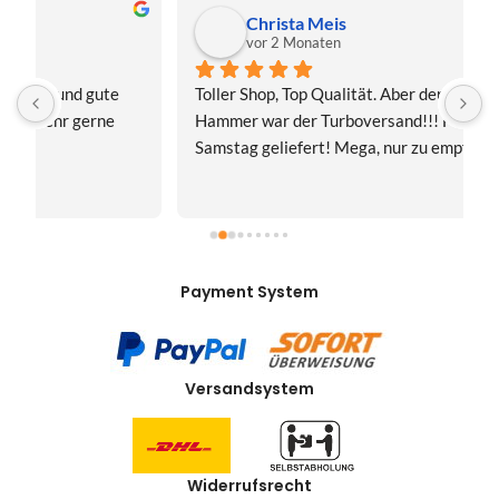
Christa Meis
vor 2 Monaten
Toller Shop, Top Qualität. Aber der absolute 
E
Hammer war der Turboversand!!! Freitag bestellt, 
f
Samstag geliefert! Mega, nur zu empfehlen👍
v
Payment System
Versandsystem
Widerrufsrecht