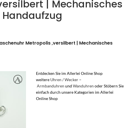
versilbert | Mechanisches
t Handaufzug
Taschenuhr Metropolis ,versilbert | Mechanisches
Entdecken Sie im Allerlei Online Shop
weitere
Uhren / Wecker
–
Armbanduhren
und
Wanduhren
oder Stöbern Sie
einfach durch unsere Kategorien im Allerlei
Online Shop
– Vintage Herren Unisex
Handaufzug Uhren mit mechanisches Uhrwerk –
Uhrwerk mechanisch – movement Watch –
Mechanische Taschenuhr – Sprungdeckel Uhr –
Taschenuhr mit Mechanischem Uhrwerk –