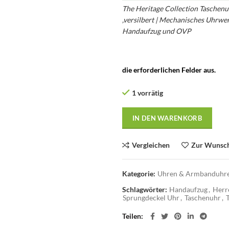
The Heritage Collection Taschen
,versilbert | Mechanisches Uhrwe
Handaufzug und OVP
die erforderlichen Felder aus.
1 vorrätig
IN DEN WARENKORB
Vergleichen
Zur Wunsch
Kategorie:
Uhren & Armbanduhre
Schlagwörter:
Handaufzug
,
Herr
Sprungdeckel Uhr
,
Taschenuhr
,
Teilen