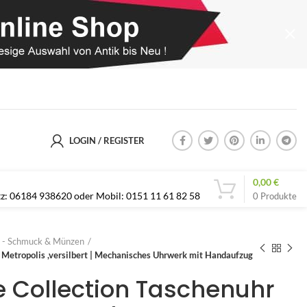
LOGIN / REGISTER
0,00
€
etz: 06184 938620 oder Mobil: 0151 11 61 82 58
0
Produkte
 - Schmuck & Münzen
 Metropolis ,versilbert | Mechanisches Uhrwerk mit Handaufzug
e Collection Taschenuhr