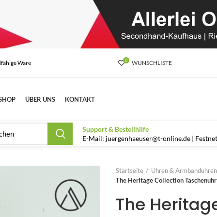
0
dfähige Ware
WUNSCHLISTE
SHOP
ÜBER UNS
KONTAKT
Support & Bestellhilfe
E-Mail: juergenhaeuser@t-online.de | Festn
Startseite
Uhren & Armbanduhren
The Heritage Collection Taschenuhr
The Heritag