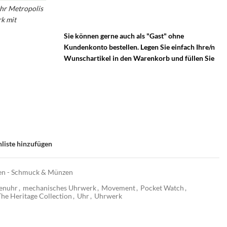
Taschenuhr mit Handaufzug Uhrwerk –
uhr Metropolis
Sprungdeckel Taschenuhr
rk mit
Sie können gerne auch als "Gast" ohne
Kundenkonto bestellen. Legen Sie einfach Ihre/n
Wunschartikel in den Warenkorb und füllen Sie
liste hinzufügen
n - Schmuck & Münzen
enuhr
,
mechanisches Uhrwerk
,
Movement
,
Pocket Watch
,
The Heritage Collection
,
Uhr
,
Uhrwerk