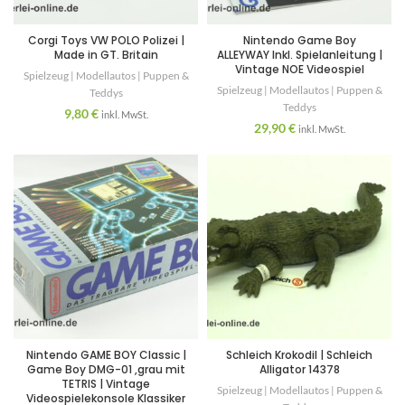
Corgi Toys VW POLO Polizei |
Nintendo Game Boy
Made in GT. Britain
ALLEYWAY Inkl. Spielanleitung |
Vintage NOE Videospiel
Spielzeug | Modellautos | Puppen &
Spielzeug | Modellautos | Puppen &
Teddys
Teddys
9,80
€
inkl. MwSt.
29,90
€
inkl. MwSt.
Nintendo GAME BOY Classic |
Schleich Krokodil | Schleich
Game Boy DMG-01 ,grau mit
Alligator 14378
TETRIS | Vintage
Spielzeug | Modellautos | Puppen &
Videospielekonsole Klassiker