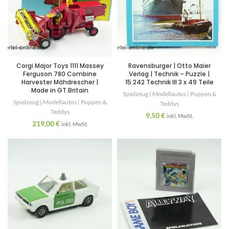
Corgi Major Toys 1111 Massey
Ravensburger | Otto Maier
Ferguson 780 Combine
Verlag | Technik – Puzzle |
Harvester Mähdrescher |
15.242 Technik III 3 x 49 Teile
Made in GT.Britain
Spielzeug | Modellautos | Puppen &
Spielzeug | Modellautos | Puppen &
Teddys
Teddys
9,50
€
inkl. MwSt.
219,00
€
inkl. MwSt.