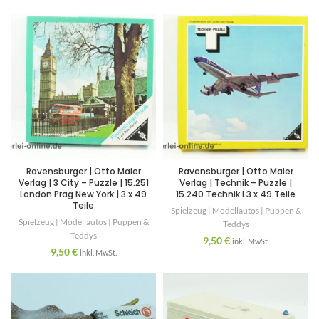
Ravensburger | Otto Maier
Ravensburger | Otto Maier
Verlag | 3 City – Puzzle | 15.251
Verlag | Technik – Puzzle |
London Prag New York | 3 x 49
15.240 Technik I 3 x 49 Teile
Teile
Spielzeug | Modellautos | Puppen &
Spielzeug | Modellautos | Puppen &
Teddys
Teddys
9,50
€
inkl. MwSt.
9,50
€
inkl. MwSt.