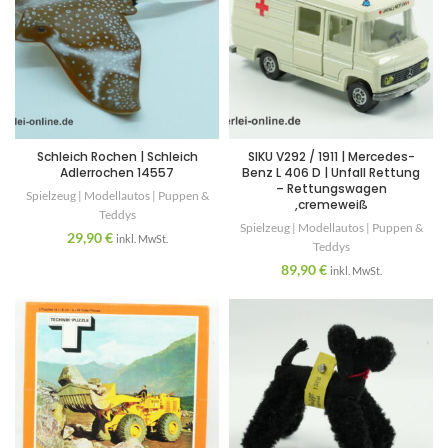
Schleich Rochen | Schleich
SIKU V292 / 1911 | Mercedes-
Adlerrochen 14557
Benz L 406 D | Unfall Rettung
– Rettungswagen
Spielzeug | Modellautos | Puppen &
,cremeweiß
Teddys
Spielzeug | Modellautos | Puppen &
29,90
€
inkl. MwSt.
Teddys
89,90
€
inkl. MwSt.