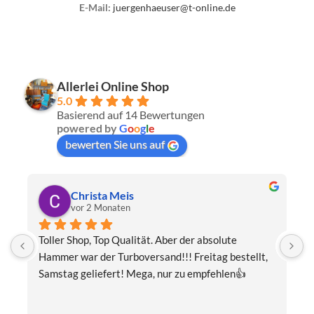
E-Mail:
juergenhaeuser@t-online.de
Allerlei Online Shop
5.0
Basierend auf 14 Bewertungen
powered by
G
o
o
g
l
e
bewerten Sie uns auf
Christa Meis
vor 2 Monaten
Toller Shop, Top Qualität. Aber der absolute 
E
Hammer war der Turboversand!!! Freitag bestellt, 
f
Samstag geliefert! Mega, nur zu empfehlen👍
v