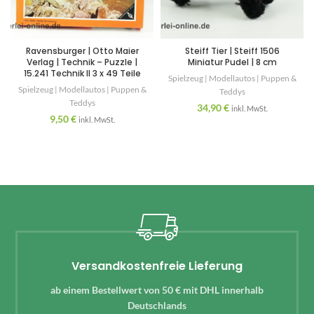
Ravensburger | Otto Maier
Steiff Tier | Steiff 1506
Verlag | Technik – Puzzle |
Miniatur Pudel | 8 cm
15.241 Technik II 3 x 49 Teile
Spielzeug | Modellautos | Puppen &
Spielzeug | Modellautos | Puppen &
Teddys
Teddys
34,90
€
inkl. MwSt.
9,50
€
inkl. MwSt.
Versandkostenfreie Lieferung
ab einem Bestellwert von 50 € mit DHL innerhalb
Deutschlands