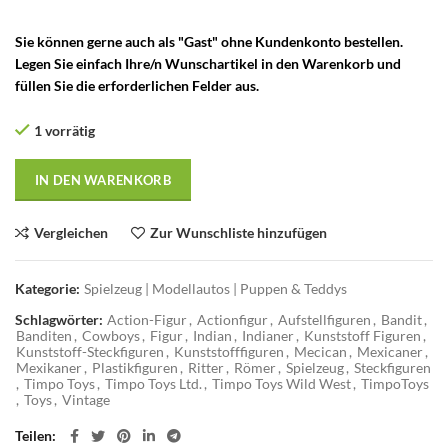
Sie können gerne auch als "Gast" ohne Kundenkonto bestellen.
Legen Sie einfach Ihre/n Wunschartikel in den Warenkorb und
füllen Sie die erforderlichen Felder aus.
1 vorrätig
IN DEN WARENKORB
Vergleichen
Zur Wunschliste hinzufügen
Kategorie:
Spielzeug | Modellautos | Puppen & Teddys
Schlagwörter:
Action-Figur
,
Actionfigur
,
Aufstellfiguren
,
Bandit
,
Banditen
,
Cowboys
,
Figur
,
Indian
,
Indianer
,
Kunststoff Figuren
,
Kunststoff-Steckfiguren
,
Kunststofffiguren
,
Mecican
,
Mexicaner
,
Mexikaner
,
Plastikfiguren
,
Ritter
,
Römer
,
Spielzeug
,
Steckfiguren
,
Timpo Toys
,
Timpo Toys Ltd.
,
Timpo Toys Wild West
,
TimpoToys
,
Toys
,
Vintage
Teilen