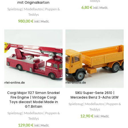
Teddys
mit Originalkarton
6,80
€
inkl. MwSt.
Spielzeug | Modellautos | Puppen &
Teddys
980,00
€
inkl. MwSt.
Corgi Major 1127 Simon Snorkel
SIKU Super-Serie 2610 |
Fire Engine | Vintage Corgi
Mercedes Benz 3-Achs LKW
Toys diecast Model Made in
Spielzeug | Modellautos | Puppen &
GT.Britain
Teddys
Spielzeug | Modellautos | Puppen &
12,90
€
inkl. MwSt.
Teddys
129,00
€
inkl. MwSt.