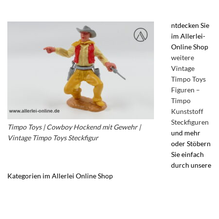
ntdecken Sie
im Allerlei-
Online Shop
weitere
Vintage
Timpo Toys
Figuren –
Timpo
Kunststoff
Steckfiguren
Timpo Toys | Cowboy Hockend mit Gewehr |
und mehr
Vintage Timpo Toys Steckfigur
oder Stöbern
Sie einfach
durch unsere
Kategorien im Allerlei Online Shop
– Vintage Kunststoff Figuren –
Actionfiguren – Vintage Timpo Toys Ltd. Steckfiguren – Timpo Toys
Wild West Figuren – Kunststoff-Steckfiguren – Timpo Toys
Aufstellfiguren – Timpo Toys England – Timpo Toys Made in Great
Britain – timpo toys cowboys