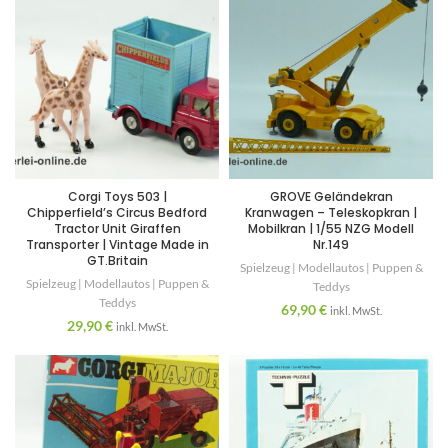
Corgi Toys 503 |
GROVE Geländekran
Chipperfield’s Circus Bedford
Kranwagen – Teleskopkran |
Tractor Unit Giraffen
Mobilkran | 1/55 NZG Modell
Transporter | Vintage Made in
Nr.149
GT.Britain
Spielzeug | Modellautos | Puppen &
Spielzeug | Modellautos | Puppen &
Teddys
Teddys
69,90
€
inkl. MwSt.
29,90
€
inkl. MwSt.