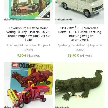
Ravensburger | Otto Maier
SIKU V292 / 1911 | Mercedes-
Verlag | 3 City – Puzzle | 15.251
Benz L 406 D | Unfall Rettung
London Prag New York | 3 x 49
– Rettungswagen
Teile
,cremeweiß
Spielzeug | Modellautos | Puppen &
Spielzeug | Modellautos | Puppen &
Teddys
Teddys
9,50
€
89,90
€
inkl. MwSt.
inkl. MwSt.