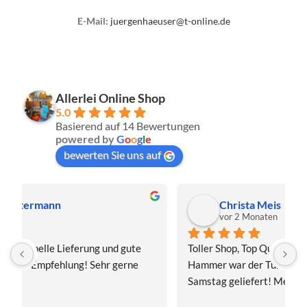
E-Mail:
juergenhaeuser@t-online.de
Allerlei Online Shop
5.0
Basierend auf 14 Bewertungen
powered by
G
o
o
g
l
e
bewerten Sie uns auf
Christa Meis
vor 2 Monaten
Toller Shop, Top Qualität. Aber der absolute 
E
Hammer war der Turboversand!!! Freitag bestellt, 
f
Samstag geliefert! Mega, nur zu empfehlen👍
v