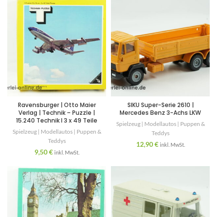
Ravensburger | Otto Maier
SIKU Super-Serie 2610 |
Verlag | Technik – Puzzle |
Mercedes Benz 3-Achs LKW
15.240 Technik I 3 x 49 Teile
Spielzeug | Modellautos | Puppen &
Spielzeug | Modellautos | Puppen &
Teddys
Teddys
12,90
€
inkl. MwSt.
9,50
€
inkl. MwSt.