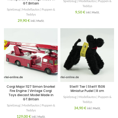
Spielzeug | Modellautos | Puppen &
GT.Britain
Teddys
Spielzeug | Modellautos | Puppen &
9,50
€
inkl. MwSt.
Teddys
29,90
€
inkl. MwSt.
Corgi Major 1127 Simon Snorkel
Steiff Tier | Steiff 1506
Fire Engine | Vintage Corgi
Miniatur Pudel | 8 cm
Toys diecast Model Made in
Spielzeug | Modellautos | Puppen &
GT.Britain
Teddys
Spielzeug | Modellautos | Puppen &
34,90
€
inkl. MwSt.
Teddys
129,00
€
inkl. MwSt.