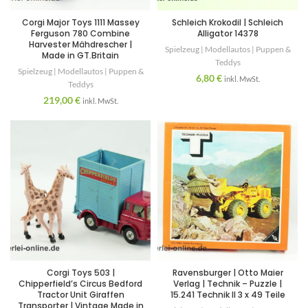
Corgi Major Toys 1111 Massey
Schleich Krokodil | Schleich
Ferguson 780 Combine
Alligator 14378
Harvester Mähdrescher |
Spielzeug | Modellautos | Puppen &
Made in GT.Britain
Teddys
Spielzeug | Modellautos | Puppen &
6,80
€
inkl. MwSt.
Teddys
219,00
€
inkl. MwSt.
Corgi Toys 503 |
Ravensburger | Otto Maier
Chipperfield’s Circus Bedford
Verlag | Technik – Puzzle |
Tractor Unit Giraffen
15.241 Technik II 3 x 49 Teile
Transporter | Vintage Made in