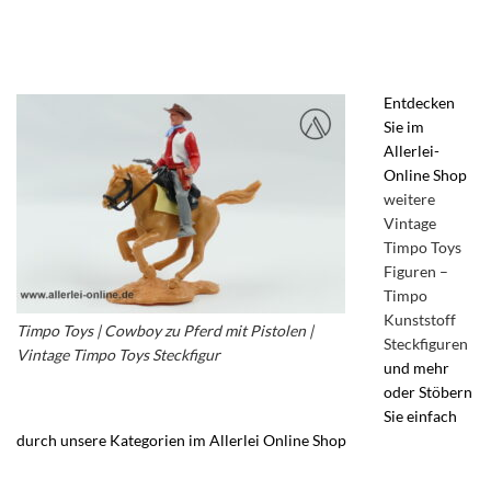
Entdecken
Sie im
Allerlei-
Online Shop
weitere
Vintage
Timpo Toys
Figuren –
Timpo
Kunststoff
Timpo Toys | Cowboy zu Pferd mit Pistolen |
Steckfiguren
Vintage Timpo Toys Steckfigur
und mehr
oder Stöbern
Sie einfach
durch unsere Kategorien im Allerlei Online Shop
– Vintage
Kunststoff Figuren – Actionfiguren – Vintage Timpo Toys Ltd.
Steckfiguren – Timpo Toys Wild West Figuren – Kunststoff-