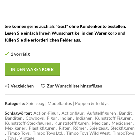
Steckfiguren – Timpo Toys Aufstellfiguren – Timpo Toys England –
Timpo Toys Made in Great Britain
Sie können gerne auch als "Gast" ohne Kundenkonto bestellen.
Legen Sie einfach Ihre/n Wunschartikel in den Warenkorb und
füllen Sie die erforderlichen Felder aus.
1 vorrätig
IN DEN WARENKORB
Vergleichen
Zur Wunschliste hinzufügen
Kategorie:
Spielzeug | Modellautos | Puppen & Teddys
Schlagwörter:
Action-Figur
,
Actionfigur
,
Aufstellfiguren
,
Bandit
,
Banditen
,
Cowboys
,
Figur
,
Indian
,
Indianer
,
Kunststoff Figuren
,
Kunststoff-Steckfiguren
,
Kunststofffiguren
,
Mecican
,
Mexicaner
,
Mexikaner
,
Plastikfiguren
,
Ritter
,
Römer
,
Spielzeug
,
Steckfiguren
,
Timpo Toys
,
Timpo Toys Ltd.
,
Timpo Toys Wild West
,
TimpoToys
,
Toys
,
Vintage