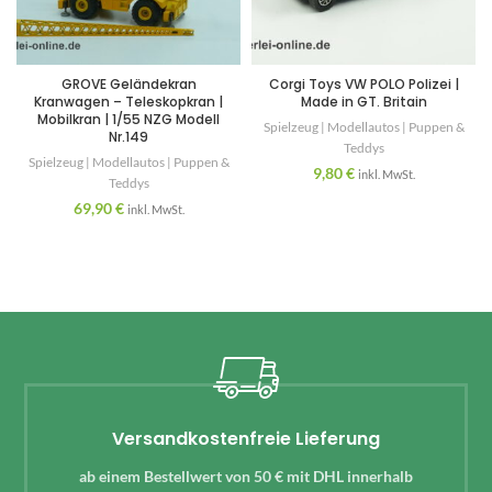
GROVE Geländekran
Corgi Toys VW POLO Polizei |
Kranwagen – Teleskopkran |
Made in GT. Britain
Mobilkran | 1/55 NZG Modell
Spielzeug | Modellautos | Puppen &
Nr.149
Teddys
Spielzeug | Modellautos | Puppen &
9,80
€
inkl. MwSt.
Teddys
69,90
€
inkl. MwSt.
Versandkostenfreie Lieferung
ab einem Bestellwert von 50 € mit DHL innerhalb