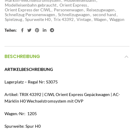
Märklin-Wechselstromsystem
,
Modelleisenbahn
,
Modelleisenbahn gebraucht
,
Orient Express
,
Orient Express der CIWL
,
Personenwagen
,
Reisezugwagen
,
Schnellzug Personenwagen
,
Schnellzugwagen
,
second hand
,
Spielzeug
,
Spurweite H0
,
Trix 43392
,
Vintage
,
Wagen
,
Waggon
Teilen
BESCHREIBUNG
ARTIKELBESCHREIBUNG
Lagerplatz – Regal Nr: S3075
Artikel: TRIX 43392 | CIWL Orient Express Gepäckwagen | AC-
Märklin H0 Wechselstromsystem mit OVP
Wagen.-Nr: 1205
Spurweite: Spur H0