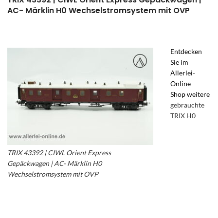
AC- Märklin H0 Wechselstromsystem mit OVP
Entdecken
Sie im
Allerlei-
Online
Shop weitere
gebrauchte
TRIX H0
TRIX 43392 | CIWL Orient Express
Gepäckwagen | AC- Märklin H0
Wechselstromsystem mit OVP
– TRIX 43392
Orient Express – Trix 4-Achs Gepäckwagen –
Trix CIWL Orient Express