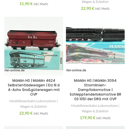
Wagen & Zubehör
15,90
€
inkl. MwSt.
22,90
€
inkl. MwSt.
Märklin H0 | Märklin 4624
Märklin H0 | Märklin 3094
Selbstentladewagen | Erz III d
Stromlinien-
4-Achs Großgüterwagen mit
Dampflokomotive |
OVP
Schlepptenderlokomotive BR
03 1051 der DRG mit OVP
Modelleisenbahn Lokomotiven |
Modelleisenbahn Lokomotiven |
Wagen & Zubehör
Wagen & Zubehör
22,90
€
inkl. MwSt.
179,90
€
inkl. MwSt.