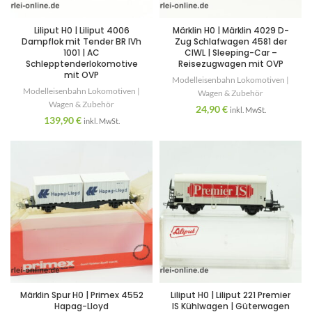
Liliput H0 | Liliput 4006
Märklin H0 | Märklin 4029 D-
Dampflok mit Tender BR IVh
Zug Schlafwagen 4581 der
1001 | AC
CIWL | Sleeping-Car –
Schlepptenderlokomotive
Reisezugwagen mit OVP
mit OVP
Modelleisenbahn Lokomotiven |
Modelleisenbahn Lokomotiven |
Wagen & Zubehör
Wagen & Zubehör
24,90
€
inkl. MwSt.
139,90
€
inkl. MwSt.
Märklin Spur H0 | Primex 4552
Liliput H0 | Liliput 221 Premier
Hapag-Lloyd
IS Kühlwagen | Güterwagen