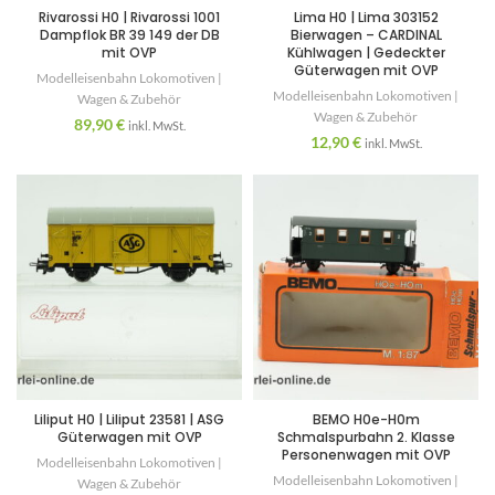
Rivarossi H0 | Rivarossi 1001
Lima H0 | Lima 303152
Dampflok BR 39 149 der DB
Bierwagen – CARDINAL
mit OVP
Kühlwagen | Gedeckter
Güterwagen mit OVP
Modelleisenbahn Lokomotiven |
Modelleisenbahn Lokomotiven |
Wagen & Zubehör
Wagen & Zubehör
89,90
€
inkl. MwSt.
12,90
€
inkl. MwSt.
Liliput H0 | Liliput 23581 | ASG
BEMO H0e-H0m
Güterwagen mit OVP
Schmalspurbahn 2. Klasse
Personenwagen mit OVP
Modelleisenbahn Lokomotiven |
Modelleisenbahn Lokomotiven |
Wagen & Zubehör