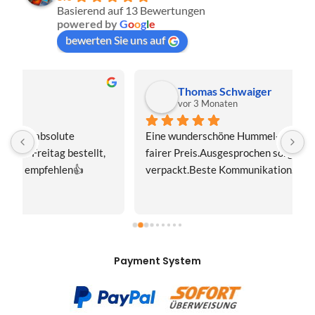
Basierend auf 13 Bewertungen
powered by
G
o
o
g
l
e
bewerten Sie uns auf
Thomas Schwaiger
vor 3 Monaten
Eine wunderschöne Hummel-Madonnenfigur.Sehr 
s
fairer Preis.Ausgesprochen sorgfältig 
J
verpackt.Beste Kommunikation.Gerne mal wieder!
z
Payment System