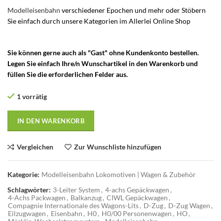
Modelleisenbahn
verschiedener Epochen und mehr oder Stöbern
Sie einfach durch unsere Kategorien im Allerlei Online Shop
– 3-
Leiter System – Märklin Wechselstromsystem –
Sie können gerne auch als "Gast" ohne Kundenkonto bestellen.
Legen Sie einfach Ihre/n Wunschartikel in den Warenkorb und
füllen Sie die erforderlichen Felder aus.
1 vorrätig
IN DEN WARENKORB
Vergleichen
Zur Wunschliste hinzufügen
Kategorie:
Modelleisenbahn Lokomotiven | Wagen & Zubehör
Schlagwörter:
3-Leiter System
,
4-achs Gepäckwagen
,
4-Achs Packwagen
,
Balkanzug
,
CIWL Gepäckwagen
,
Compagnie Internationale des Wagons-Lits
,
D-Zug
,
D-Zug Wagen
,
Eilzugwagen
,
Eisenbahn
,
H0
,
H0/00 Personenwagen
,
HO
,