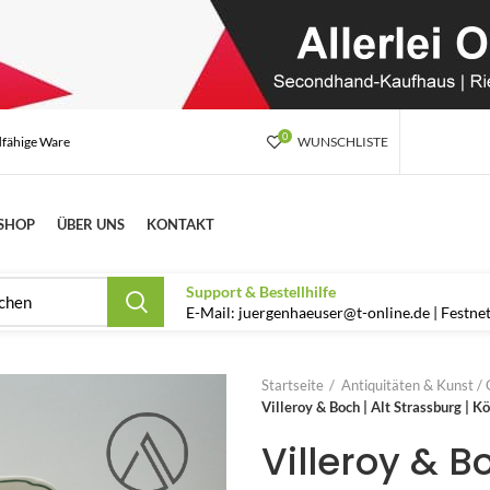
0
dfähige Ware
WUNSCHLISTE
SHOP
ÜBER UNS
KONTAKT
Support & Bestellhilfe
E-Mail: juergenhaeuser@t-online.de | Festn
Startseite
Antiquitäten & Kunst / 
Villeroy & Boch | Alt Strassburg | 
Villeroy & B