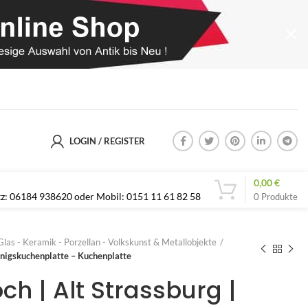
LOGIN / REGISTER
0,00
€
etz: 06184 938620 oder Mobil: 0151 11 61 82 58
0
Produkte
Glas - Keramik - Porzellan - Volkskunst & Metallobjekte
Königskuchenplatte – Kuchenplatte
och | Alt Strassburg |