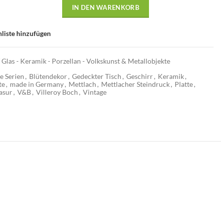
IN DEN WARENKORB
liste hinzufügen
 Glas - Keramik - Porzellan - Volkskunst & Metallobjekte
e Serien
,
Blütendekor
,
Gedeckter Tisch
,
Geschirr
,
Keramik
,
te
,
made in Germany
,
Mettlach
,
Mettlacher Steindruck
,
Platte
,
asur
,
V&B
,
Villeroy Boch
,
Vintage