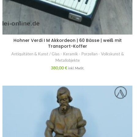
Hohner Verdi I M Akkordeon | 60 Bässe | weiß mit
Transport-Koffer
Antiquitäten & Kunst / Glas - Keramik - Porzellan - Volkskunst &
Metallobjekte
380,00
€
inkl. MwSt.