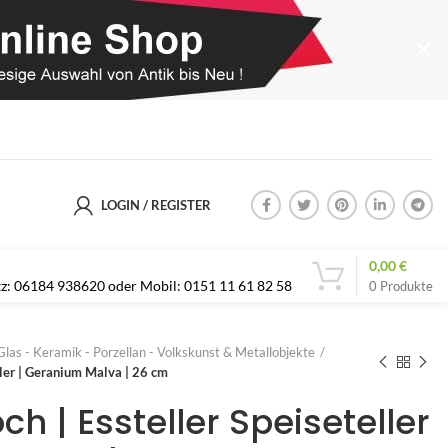
LOGIN / REGISTER
0,00
€
etz: 06184 938620 oder Mobil: 0151 11 61 82 58
0
Produkte
Glas - Keramik - Porzellan - Volkskunst & Metallobjekte
ller | Geranium Malva | 26 cm
ch | Essteller Speiseteller