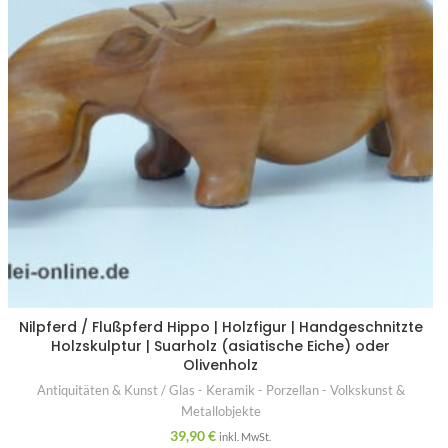
Nilpferd / Flußpferd Hippo | Holzfigur | Handgeschnitzte
Holzskulptur | Suarholz (asiatische Eiche) oder
Olivenholz
Antiquitäten & Kunst / Glas - Keramik - Porzellan - Volkskunst &
Metallobjekte
39,90
€
inkl. MwSt.