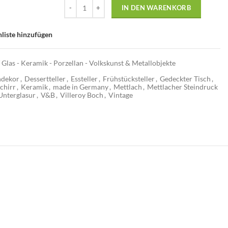
IN DEN WARENKORB
liste hinzufügen
 Glas - Keramik - Porzellan - Volkskunst & Metallobjekte
ndekor
,
Dessertteller
,
Essteller
,
Frühstücksteller
,
Gedeckter Tisch
,
chirr
,
Keramik
,
made in Germany
,
Mettlach
,
Mettlacher Steindruck
Unterglasur
,
V&B
,
Villeroy Boch
,
Vintage