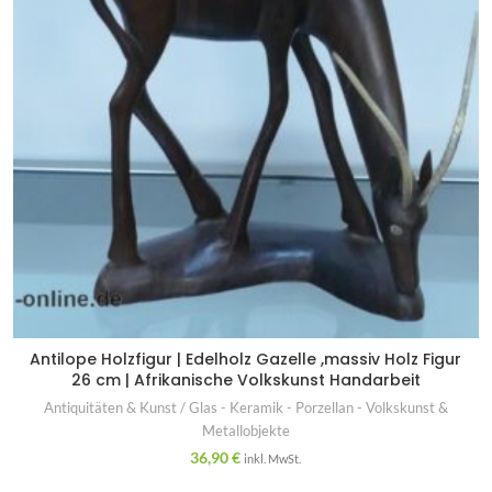
Antilope Holzfigur | Edelholz Gazelle ,massiv Holz Figur
26 cm | Afrikanische Volkskunst Handarbeit
Antiquitäten & Kunst / Glas - Keramik - Porzellan - Volkskunst &
Metallobjekte
36,90
€
inkl. MwSt.