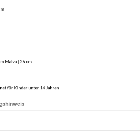
 cm
ium Malva | 26 cm
net für Kinder unter 14 Jahren
gshinweis