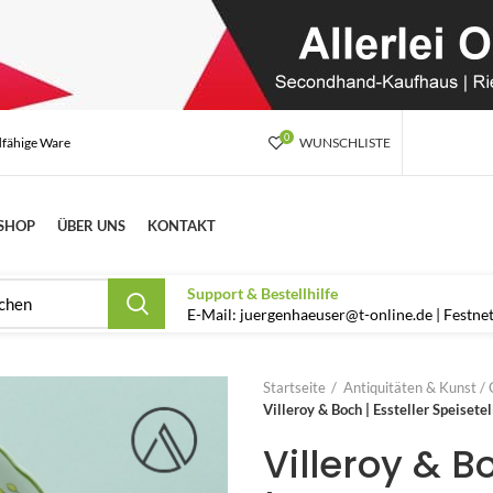
0
dfähige Ware
WUNSCHLISTE
SHOP
ÜBER UNS
KONTAKT
Support & Bestellhilfe
E-Mail: juergenhaeuser@t-online.de | Festn
Startseite
Antiquitäten & Kunst / 
Villeroy & Boch | Essteller Speisete
Villeroy & Bo