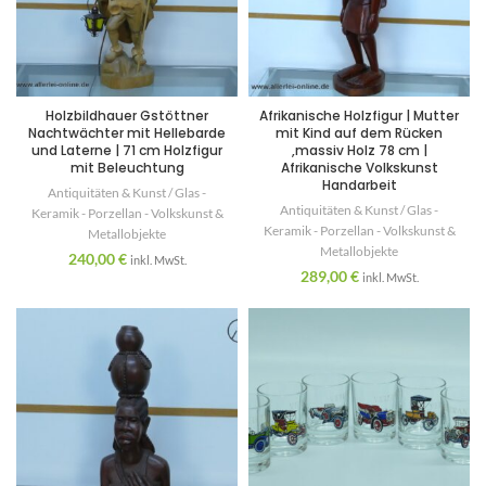
Holzbildhauer Gstöttner
Afrikanische Holzfigur | Mutter
Nachtwächter mit Hellebarde
mit Kind auf dem Rücken
und Laterne | 71 cm Holzfigur
,massiv Holz 78 cm |
mit Beleuchtung
Afrikanische Volkskunst
Handarbeit
Antiquitäten & Kunst / Glas -
Antiquitäten & Kunst / Glas -
Keramik - Porzellan - Volkskunst &
Keramik - Porzellan - Volkskunst &
Metallobjekte
Metallobjekte
240,00
€
inkl. MwSt.
289,00
€
inkl. MwSt.