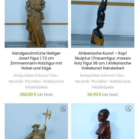
Handgeschnitzte Heiliger
Afrikanische Kunst – Kopf
Josef Figur | 72 cm
Skulptur | Frauenfigur ,massiv
Zimmermann Holzfigur mit
Holz Figur 36 cm | Afrikanische
Hobel und Säge
Volkskunst Handarbeit
Antiquitäten & Kunst / Glas -
Antiquitäten & Kunst / Glas -
Keramik - Porzellan - Volkskunst &
Keramik - Porzellan - Volkskunst &
Metallobjekte
Metallobjekte
280,00
€
36,90
€
inkl. MwSt.
inkl. MwSt.