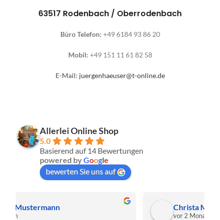
63517 Rodenbach / Oberrodenbach
Büro Telefon:
+49 6184 93 86 20
Mobil:
+49 151 11 61 82 58
E-Mail:
juergenhaeuser@t-online.de
Allerlei Online Shop
5.0
Basierend auf 14 Bewertungen
powered by
G
o
o
g
l
e
bewerten Sie uns auf
Christa Meis
vor 2 Monaten