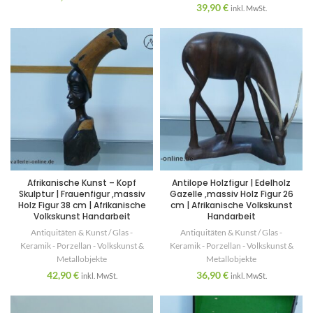
39,90
€
inkl. MwSt.
Afrikanische Kunst – Kopf
Antilope Holzfigur | Edelholz
Skulptur | Frauenfigur ,massiv
Gazelle ,massiv Holz Figur 26
Holz Figur 38 cm | Afrikanische
cm | Afrikanische Volkskunst
Volkskunst Handarbeit
Handarbeit
Antiquitäten & Kunst / Glas -
Antiquitäten & Kunst / Glas -
Keramik - Porzellan - Volkskunst &
Keramik - Porzellan - Volkskunst &
Metallobjekte
Metallobjekte
42,90
€
36,90
€
inkl. MwSt.
inkl. MwSt.