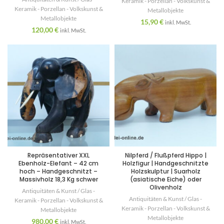
Keramik - Porzellan - Volkskunst &
Keramik - Porzellan - Volkskunst &
Metallobjekte
Metallobjekte
15,90
€
inkl. MwSt.
120,00
€
inkl. MwSt.
Repräsentativer XXL
Nilpferd / Flußpferd Hippo |
Ebenholz-Elefant – 42 cm
Holzfigur | Handgeschnitzte
hoch – Handgeschnitzt –
Holzskulptur | Suarholz
Massivholz 18,3 Kg schwer
(asiatische Eiche) oder
Olivenholz
Antiquitäten & Kunst / Glas -
Antiquitäten & Kunst / Glas -
Keramik - Porzellan - Volkskunst &
Keramik - Porzellan - Volkskunst &
Metallobjekte
Metallobjekte
980,00
€
inkl. MwSt.