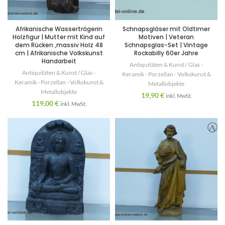
Afrikanische Wasserträgerin
Schnapsgläser mit Oldtimer
Holzfigur | Mutter mit Kind auf
Motiven | Veteran
dem Rücken ,massiv Holz 48
Schnapsglas-Set | Vintage
cm | Afrikanische Volkskunst
Rockabilly 60er Jahre
Handarbeit
Antiquitäten & Kunst / Glas -
Antiquitäten & Kunst / Glas -
Keramik - Porzellan - Volkskunst &
Keramik - Porzellan - Volkskunst &
Metallobjekte
Metallobjekte
19,90
€
inkl. MwSt.
119,00
€
inkl. MwSt.