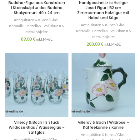
Buddha-Figur aus Kunststein
Handgeschnitzte Heiliger
| Steinskulptur des Buddha
Josef Figur | 52 cm
Shakyamuni 40 x 24 cm
Zimmermann Holzfigur mit
Hobel und Säge
Antiquitäten & Kunst / Glas -
Antiquitäten & Kunst / Glas -
Keramik - Porzellan - Volkskunst &
Keramik - Porzellan - Volkskunst &
Metallobjekte
Metallobjekte
89,00
€
inkl. MwSt.
280,00
€
inkl. MwSt.
Villeroy & Boch | 8 Stück
Villeroy & Boch | Wildrose –
Wildrose Glas / Wasserglas –
Kaffeekanne / Kanne
Saftglas
Antiquitäten & Kunst / Glas -
Antiquitäten & Kunst / Glas -