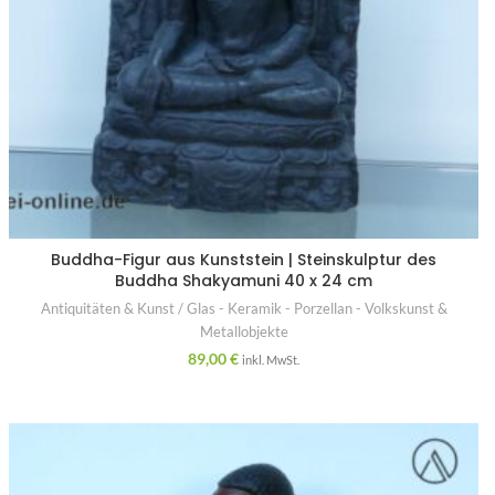
Buddha-Figur aus Kunststein | Steinskulptur des
Buddha Shakyamuni 40 x 24 cm
Antiquitäten & Kunst / Glas - Keramik - Porzellan - Volkskunst &
Metallobjekte
89,00
€
inkl. MwSt.