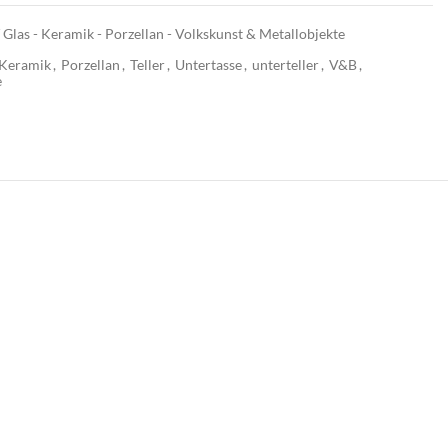
 Glas - Keramik - Porzellan - Volkskunst & Metallobjekte
Keramik
,
Porzellan
,
Teller
,
Untertasse
,
unterteller
,
V&B
,
e