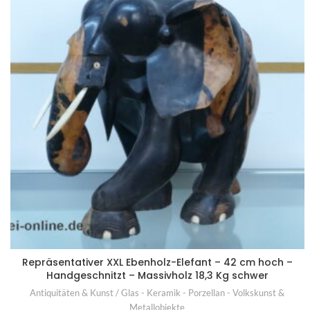
Repräsentativer XXL Ebenholz-Elefant – 42 cm hoch –
Handgeschnitzt – Massivholz 18,3 Kg schwer
Antiquitäten & Kunst / Glas - Keramik - Porzellan - Volkskunst &
Metallobjekte