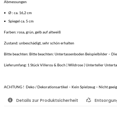
Abmessungen
Ø : ca. 16,2 cm
Spiegel ca. 5 cm
Farben: rosa, grün, gelb auf altweiß
Zustand: unbeschädigt, sehr schön erhalten
Bitte beachten: Bitte beachten: Untertassenboden Beispielbilder – Die
Lieferumfang: 1 Stück Villeroy & Boch | Wildrose | Unterteller Unterta
ACHTUNG ! Deko / Dekorationsartikel – Kein Spielzeug – Nicht geeig
Details zur Produktsicherheit
Entsorgun