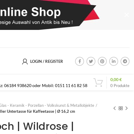
LOGIN / REGISTER
0,00
€
etz: 06184 938620 oder Mobil: 0151 11 61 82 58
0
Produkte
Glas - Keramik - Porzellan - Volkskunst & Metallobjekte
eller Untertasse für Kaffeetasse | Ø 16,2 cm
och | Wildrose |