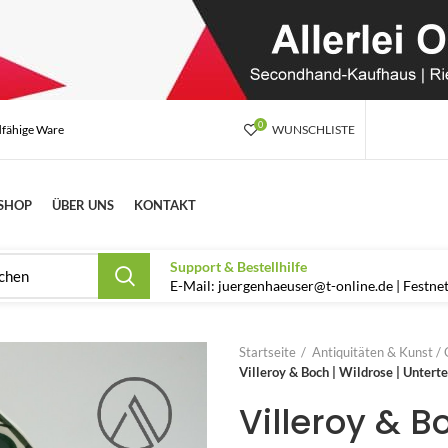
0
dfähige Ware
WUNSCHLISTE
SHOP
ÜBER UNS
KONTAKT
Support & Bestellhilfe
E-Mail: juergenhaeuser@t-online.de | Festn
Startseite
Antiquitäten & Kunst / 
Villeroy & Boch | Wildrose | Untert
Villeroy & B