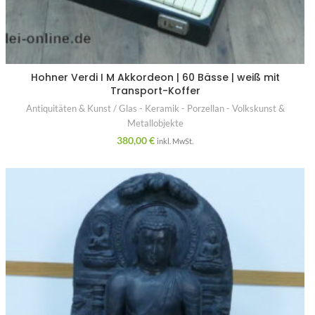
Hohner Verdi I M Akkordeon | 60 Bässe | weiß mit
Transport-Koffer
Antiquitäten & Kunst / Glas - Keramik - Porzellan - Volkskunst &
Metallobjekte
380,00
€
inkl. MwSt.