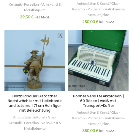
Antiquitäten & Kunst / Glas -
Keramik - Porzellan - Volkskunst &
Keramik - Porzellan - Volkskunst &
Metallobjekte
Metallobjekte
29,50
€
inkl. MwSt.
280,00
€
inkl. MwSt.
Holzbildhauer Gstöttner
Hohner Verdi I M Akkordeon |
Nachtwächter mit Hellebarde
60 Bässe | weiß mit
und Laterne | 71 cm Holzfigur
Transport-Koffer
mit Beleuchtung
Antiquitäten & Kunst / Glas -
Antiquitäten & Kunst / Glas -
Keramik - Porzellan - Volkskunst &
Keramik - Porzellan - Volkskunst &
Metallobjekte
Metallobjekte
380,00
€
inkl. MwSt.