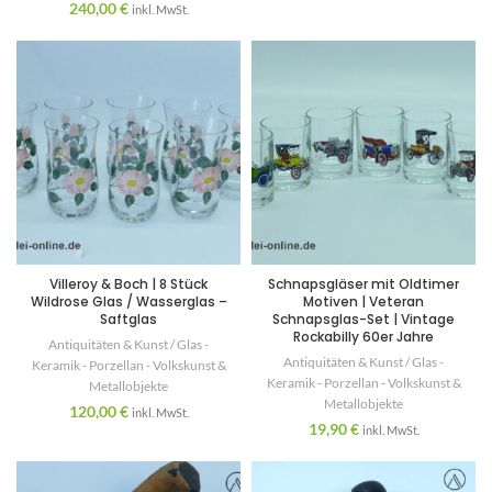
240,00
€
inkl. MwSt.
Villeroy & Boch | 8 Stück
Schnapsgläser mit Oldtimer
Wildrose Glas / Wasserglas –
Motiven | Veteran
Saftglas
Schnapsglas-Set | Vintage
Rockabilly 60er Jahre
Antiquitäten & Kunst / Glas -
Antiquitäten & Kunst / Glas -
Keramik - Porzellan - Volkskunst &
Keramik - Porzellan - Volkskunst &
Metallobjekte
Metallobjekte
120,00
€
inkl. MwSt.
19,90
€
inkl. MwSt.