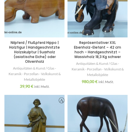
Nilpferd / Flußpferd Hippo |
Repräsentativer XXL
Holzfigur | Handgeschnitzte
Ebenholz-Elefant – 42 cm
Holzskulptur | Suarholz
hoch – Handgeschnitzt –
(asiatische Eiche) oder
Massivholz 18,3 Kg schwer
Olivenholz
Antiquitäten & Kunst / Glas -
Antiquitäten & Kunst / Glas -
Keramik - Porzellan - Volkskunst &
Keramik - Porzellan - Volkskunst &
Metallobjekte
Metallobjekte
980,00
€
inkl. MwSt.
39,90
€
inkl. MwSt.