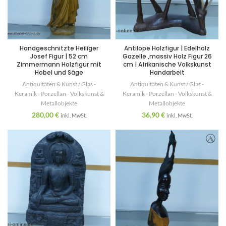
Handgeschnitzte Heiliger
Antilope Holzfigur | Edelholz
Josef Figur | 52 cm
Gazelle ,massiv Holz Figur 26
Zimmermann Holzfigur mit
cm | Afrikanische Volkskunst
Hobel und Säge
Handarbeit
Antiquitäten & Kunst / Glas -
Antiquitäten & Kunst / Glas -
Keramik - Porzellan - Volkskunst &
Keramik - Porzellan - Volkskunst &
Metallobjekte
Metallobjekte
280,00
€
36,90
€
inkl. MwSt.
inkl. MwSt.