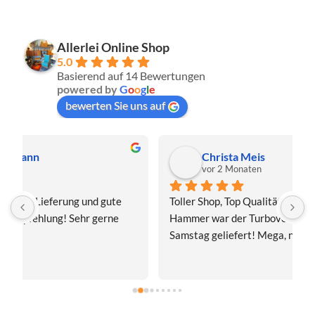
Allerlei Online Shop
5.0
Basierend auf 14 Bewertungen
powered by
G
o
o
g
l
e
bewerten Sie uns auf
Christa Meis
vor 2 Monaten
Toller Shop, Top Qualität. Aber der absolute 
E
Hammer war der Turboversand!!! Freitag bestellt, 
f
Samstag geliefert! Mega, nur zu empfehlen👍
v