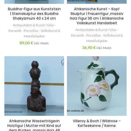
Buddha-Figur aus Kunststein
Afrikanische Kunst – Kopf
| Steinskulptur des Buddha
Skulptur | Frauenfigur ,massiv
Shakyamuni 40 x 24 cm
Holz Figur 36 cm | Afrikanische
Volkskunst Handarbeit
Antiquitäten & Kunst / Glas -
Antiquitäten & Kunst / Glas -
Keramik - Porzellan - Volkskunst &
Keramik - Porzellan - Volkskunst &
Metallobjekte
Metallobjekte
89,00
€
inkl. MwSt.
36,90
€
inkl. MwSt.
Afrikanische Wasserträgerin
Villeroy & Boch | Wildrose –
Holzfigur | Mutter mit Kind auf
Kaffeekanne / Kanne
dem Rücken ,massiv Holz 48