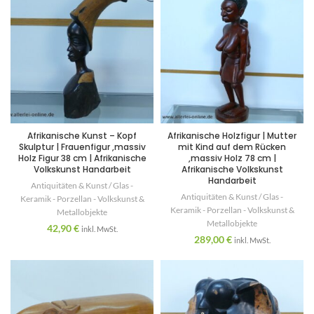
Afrikanische Kunst – Kopf
Afrikanische Holzfigur | Mutter
Skulptur | Frauenfigur ,massiv
mit Kind auf dem Rücken
Holz Figur 38 cm | Afrikanische
,massiv Holz 78 cm |
Volkskunst Handarbeit
Afrikanische Volkskunst
Handarbeit
Antiquitäten & Kunst / Glas -
Antiquitäten & Kunst / Glas -
Keramik - Porzellan - Volkskunst &
Keramik - Porzellan - Volkskunst &
Metallobjekte
Metallobjekte
42,90
€
inkl. MwSt.
289,00
€
inkl. MwSt.