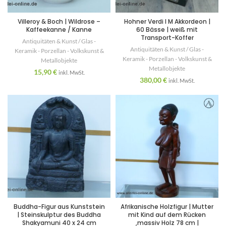
Villeroy & Boch | Wildrose –
Hohner Verdi I M Akkordeon |
Kaffeekanne / Kanne
60 Bässe | weiß mit
Transport-Koffer
Antiquitäten & Kunst / Glas -
Antiquitäten & Kunst / Glas -
Keramik - Porzellan - Volkskunst &
Keramik - Porzellan - Volkskunst &
Metallobjekte
Metallobjekte
15,90
€
inkl. MwSt.
380,00
€
inkl. MwSt.
Buddha-Figur aus Kunststein
Afrikanische Holzfigur | Mutter
| Steinskulptur des Buddha
mit Kind auf dem Rücken
Shakyamuni 40 x 24 cm
,massiv Holz 78 cm |