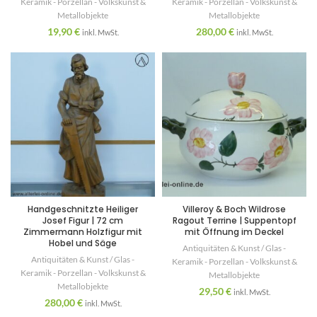
Keramik - Porzellan - Volkskunst &
Keramik - Porzellan - Volkskunst &
Metallobjekte
Metallobjekte
19,90
€
280,00
€
inkl. MwSt.
inkl. MwSt.
Handgeschnitzte Heiliger
Villeroy & Boch Wildrose
Josef Figur | 72 cm
Ragout Terrine | Suppentopf
Zimmermann Holzfigur mit
mit Öffnung im Deckel
Hobel und Säge
Antiquitäten & Kunst / Glas -
Antiquitäten & Kunst / Glas -
Keramik - Porzellan - Volkskunst &
Keramik - Porzellan - Volkskunst &
Metallobjekte
Metallobjekte
29,50
€
inkl. MwSt.
280,00
€
inkl. MwSt.