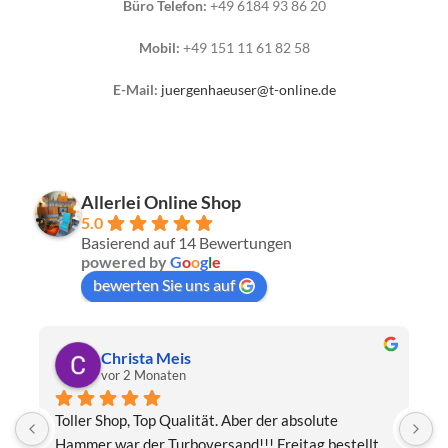
Büro Telefon:
+49 6184 93 86 20
Mobil:
+49 151 11 61 82 58
E-Mail:
juergenhaeuser@t-online.de
Allerlei Online Shop
5.0
Basierend auf 14 Bewertungen
powered by
G
o
o
g
l
e
bewerten Sie uns auf
Christa Meis
vor 2 Monaten
Toller Shop, Top Qualität. Aber der absolute 
E
Hammer war der Turboversand!!! Freitag bestellt, 
f