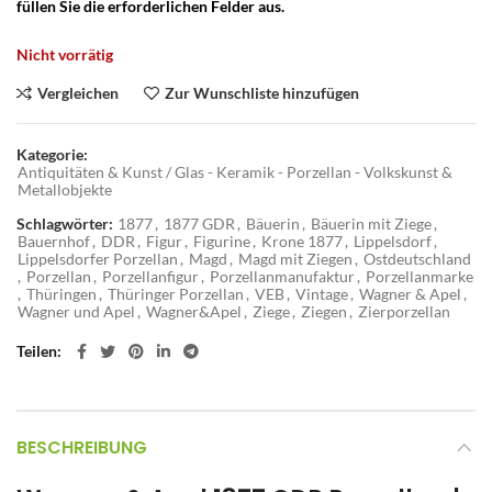
füllen Sie die erforderlichen Felder aus.
Nicht vorrätig
Vergleichen
Zur Wunschliste hinzufügen
Kategorie:
Antiquitäten & Kunst / Glas - Keramik - Porzellan - Volkskunst &
Metallobjekte
Schlagwörter:
1877
,
1877 GDR
,
Bäuerin
,
Bäuerin mit Ziege
,
Bauernhof
,
DDR
,
Figur
,
Figurine
,
Krone 1877
,
Lippelsdorf
,
Lippelsdorfer Porzellan
,
Magd
,
Magd mit Ziegen
,
Ostdeutschland
,
Porzellan
,
Porzellanfigur
,
Porzellanmanufaktur
,
Porzellanmarke
,
Thüringen
,
Thüringer Porzellan
,
VEB
,
Vintage
,
Wagner & Apel
,
Wagner und Apel
,
Wagner&Apel
,
Ziege
,
Ziegen
,
Zierporzellan
Teilen
BESCHREIBUNG