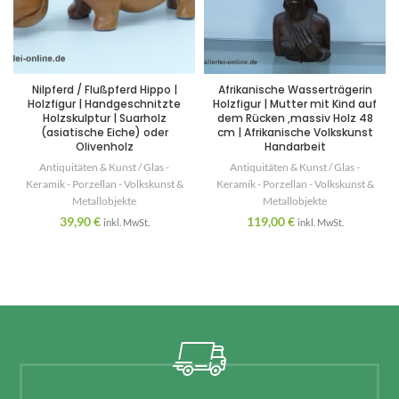
Nilpferd / Flußpferd Hippo |
Afrikanische Wasserträgerin
Holzfigur | Handgeschnitzte
Holzfigur | Mutter mit Kind auf
Holzskulptur | Suarholz
dem Rücken ,massiv Holz 48
(asiatische Eiche) oder
cm | Afrikanische Volkskunst
Olivenholz
Handarbeit
Antiquitäten & Kunst / Glas -
Antiquitäten & Kunst / Glas -
Keramik - Porzellan - Volkskunst &
Keramik - Porzellan - Volkskunst &
Metallobjekte
Metallobjekte
39,90
€
119,00
€
inkl. MwSt.
inkl. MwSt.