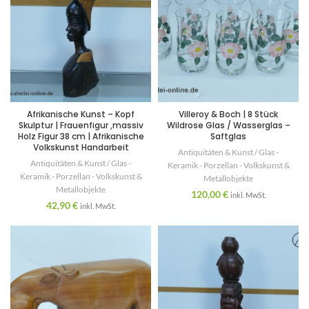
Afrikanische Kunst – Kopf
Villeroy & Boch | 8 Stück
Skulptur | Frauenfigur ,massiv
Wildrose Glas / Wasserglas –
Holz Figur 38 cm | Afrikanische
Saftglas
Volkskunst Handarbeit
Antiquitäten & Kunst / Glas -
Antiquitäten & Kunst / Glas -
Keramik - Porzellan - Volkskunst &
Keramik - Porzellan - Volkskunst &
Metallobjekte
Metallobjekte
120,00
€
inkl. MwSt.
42,90
€
inkl. MwSt.