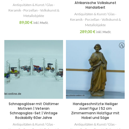
Afrikanische Volkskunst
Antiquitäten & Kunst / Glas -
Handarbeit
Keramik - Porzellan - Volkskunst &
Antiquitäten & Kunst / Glas -
Metallobjekte
Keramik - Porzellan - Volkskunst &
89,00
€
inkl. MwSt.
Metallobjekte
289,00
€
inkl. MwSt.
Schnapsgläser mit Oldtimer
Handgeschnitzte Heiliger
Motiven | Veteran
Josef Figur | 52 cm
Schnapsglas-Set | Vintage
Zimmermann Holzfigur mit
Rockabilly 60er Jahre
Hobel und Säge
Antiquitäten & Kunst / Glas -
Antiquitäten & Kunst / Glas -