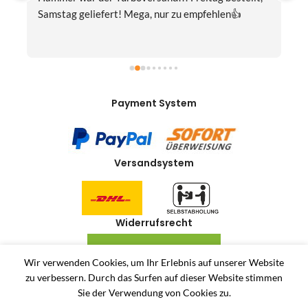
Samstag geliefert! Mega, nur zu empfehlen👍
v
Payment System
Versandsystem
Widerrufsrecht
VERTRAG WIDERRUFEN
Wir verwenden Cookies, um Ihr Erlebnis auf unserer Website
zu verbessern.
Durch das Surfen auf dieser Website stimmen
Allerlei-Online
2024
Dienstleistungen Häuser
. Antiquitäten und Second Hand
Sie der Verwendung von Cookies zu.
Produkte Online Shop.