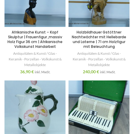
Afrikanische Kunst – Kopf
Holzbildhauer Gstöttner
Skulptur | Frauenfigur ,massiv
Nachtwächter mit Hellebarde
Holz Figur 36 cm | Afrikanische
und Laterne | 71 cm Holzfigur
Volkskunst Handarbeit
mit Beleuchtung
Antiquitäten & Kunst / Glas -
Antiquitäten & Kunst / Glas -
Keramik - Porzellan - Volkskunst &
Keramik - Porzellan - Volkskunst &
Metallobjekte
Metallobjekte
36,90
€
240,00
€
inkl. MwSt.
inkl. MwSt.