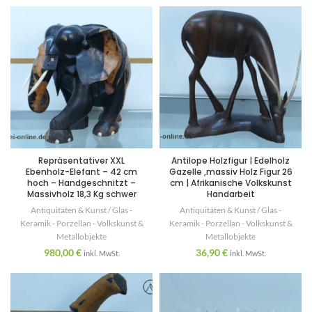
Repräsentativer XXL
Antilope Holzfigur | Edelholz
Ebenholz-Elefant – 42 cm
Gazelle ,massiv Holz Figur 26
hoch – Handgeschnitzt –
cm | Afrikanische Volkskunst
Massivholz 18,3 Kg schwer
Handarbeit
Antiquitäten & Kunst / Glas -
Antiquitäten & Kunst / Glas -
Keramik - Porzellan - Volkskunst &
Keramik - Porzellan - Volkskunst &
Metallobjekte
Metallobjekte
980,00
€
36,90
€
inkl. MwSt.
inkl. MwSt.