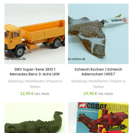
SIKU Super-Serie 2610 |
Schleich Rochen | Schleich
Mercedes Benz 3-Achs LKW
Adlerrochen 14557
Spielzeug | Modellautos | Puppen &
Spielzeug | Modellautos | Puppen &
Teddys
Teddys
12,90
€
29,90
€
inkl. MwSt.
inkl. MwSt.