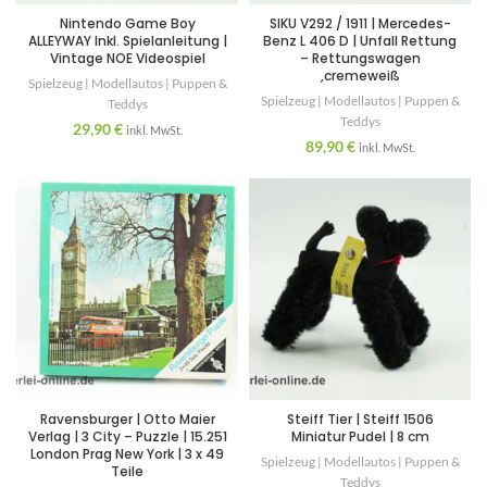
Nintendo Game Boy
SIKU V292 / 1911 | Mercedes-
ALLEYWAY Inkl. Spielanleitung |
Benz L 406 D | Unfall Rettung
Vintage NOE Videospiel
– Rettungswagen
,cremeweiß
Spielzeug | Modellautos | Puppen &
Spielzeug | Modellautos | Puppen &
Teddys
Teddys
29,90
€
inkl. MwSt.
89,90
€
inkl. MwSt.
Ravensburger | Otto Maier
Steiff Tier | Steiff 1506
Verlag | 3 City – Puzzle | 15.251
Miniatur Pudel | 8 cm
London Prag New York | 3 x 49
Spielzeug | Modellautos | Puppen &
Teile
Teddys