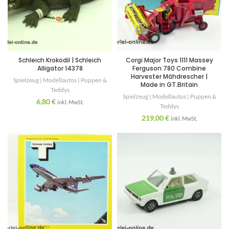
Schleich Krokodil | Schleich
Corgi Major Toys 1111 Massey
Alligator 14378
Ferguson 780 Combine
Harvester Mähdrescher |
Spielzeug | Modellautos | Puppen &
Made in GT.Britain
Teddys
Spielzeug | Modellautos | Puppen &
6,80
€
inkl. MwSt.
Teddys
219,00
€
inkl. MwSt.