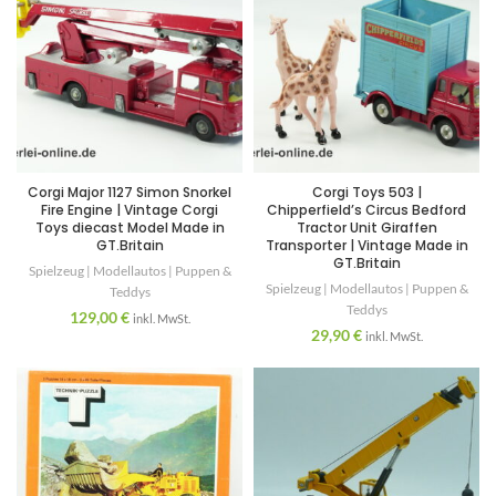
Corgi Major 1127 Simon Snorkel
Corgi Toys 503 |
Fire Engine | Vintage Corgi
Chipperfield’s Circus Bedford
Toys diecast Model Made in
Tractor Unit Giraffen
GT.Britain
Transporter | Vintage Made in
GT.Britain
Spielzeug | Modellautos | Puppen &
Spielzeug | Modellautos | Puppen &
Teddys
Teddys
129,00
€
inkl. MwSt.
29,90
€
inkl. MwSt.