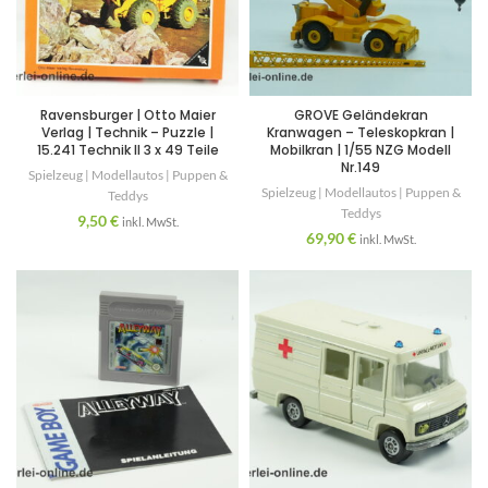
Ravensburger | Otto Maier
GROVE Geländekran
Verlag | Technik – Puzzle |
Kranwagen – Teleskopkran |
15.241 Technik II 3 x 49 Teile
Mobilkran | 1/55 NZG Modell
Nr.149
Spielzeug | Modellautos | Puppen &
Spielzeug | Modellautos | Puppen &
Teddys
Teddys
9,50
€
inkl. MwSt.
69,90
€
inkl. MwSt.