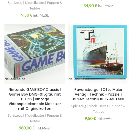
Spielzeug | Modellautos | Puppen &
34,90
€
inkl. MwSt.
Teddys
9,50
€
inkl. MwSt.
Nintendo GAME BOY Classic |
Ravensburger | Otto Maier
Game Boy DMG-01 ,grau mit
Verlag | Technik – Puzzle |
TETRIS | Vintage
15.242 Technik III 3 x 49 Teile
Videospielekonsole Klassiker
Spielzeug | Modellautos | Puppen &
mit Originalkarton
Teddys
Spielzeug | Modellautos | Puppen &
9,50
€
inkl. MwSt.
Teddys
980,00
€
inkl. MwSt.