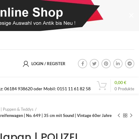
LOGIN / REGISTER
0,00
€
etz: 06184 938620 oder Mobil: 0151 11 61 82 58
0
Produkte
s | Puppen & Teddys
ifenwagen | No. 649 | 35 cm mit Sound | Vintage 60er Jahre
apan | POLIZEI