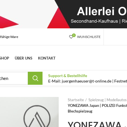
0
dfähige Ware
WUNSCHLISTE
SHOP
ÜBER UNS
KONTAKT
Support & Bestellhilfe
E-Mail: juergenhaeuser@t-online.de | Festn
Startseite
Spielzeug | Modellauto
YONEZAWA Japan | POLIZEI Funkstre
Blechspielzeug
YONEZAWA J