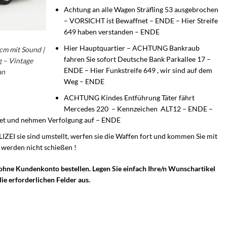
Achtung an alle Wagen Sträfling 53 ausgebrochen
– VORSICHT ist Bewaffnet – ENDE – Hier Streife
649 haben verstanden – ENDE
Hier Hauptquartier – ACHTUNG Bankraub
cm mit Sound |
fahren Sie sofort Deutsche Bank Parkallee 17 –
g – Vintage
ENDE – Hier Funkstreife 649 , wir sind auf dem
an
Weg – ENDE
ACHTUNG Kindes Entführung Täter fährt
Mercedes 220 – Kennzeichen ALT12 – ENDE –
tet und nehmen Verfolgung auf – ENDE
ZEI sie sind umstellt, werfen sie die Waffen fort und kommen Sie mit
werden nicht schießen !
 ohne Kundenkonto bestellen. Legen Sie einfach Ihre/n Wunschartikel
ie erforderlichen Felder aus.