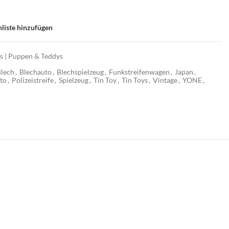
liste hinzufügen
os | Puppen & Teddys
lech
,
Blechauto
,
Blechspielzeug
,
Funkstreifenwagen
,
Japan
,
uto
,
Polizeistreife
,
Spielzeug
,
Tin Toy
,
Tin Toys
,
Vintage
,
YONE
,