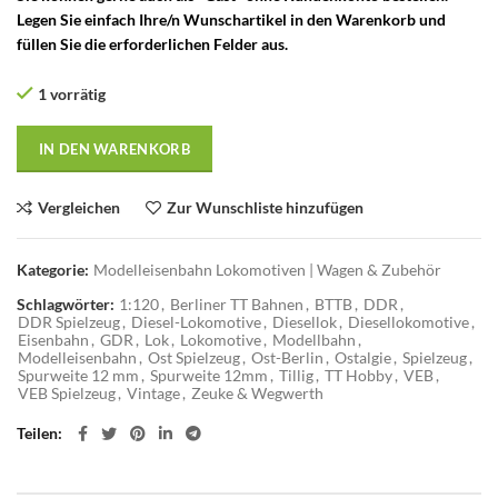
Legen Sie einfach Ihre/n Wunschartikel in den Warenkorb und
füllen Sie die erforderlichen Felder aus.
1 vorrätig
IN DEN WARENKORB
Vergleichen
Zur Wunschliste hinzufügen
Kategorie:
Modelleisenbahn Lokomotiven | Wagen & Zubehör
Schlagwörter:
1:120
,
Berliner TT Bahnen
,
BTTB
,
DDR
,
DDR Spielzeug
,
Diesel-Lokomotive
,
Diesellok
,
Diesellokomotive
,
Eisenbahn
,
GDR
,
Lok
,
Lokomotive
,
Modellbahn
,
Modelleisenbahn
,
Ost Spielzeug
,
Ost-Berlin
,
Ostalgie
,
Spielzeug
,
Spurweite 12 mm
,
Spurweite 12mm
,
Tillig
,
TT Hobby
,
VEB
,
VEB Spielzeug
,
Vintage
,
Zeuke & Wegwerth
Teilen