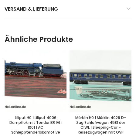
VERSAND & LIEFERUNG
Ähnliche Produkte
Liliput H0 | Liliput 4006
Märklin H0 | Märklin 4029 D-
Dampflok mit Tender BR IVh
Zug Schlafwagen 4581 der
1001 | AC
CIWL | Sleeping-Car –
Schlepptenderlokomotive
Reisezugwagen mit OVP