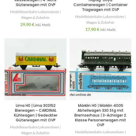
Güterwagen mit OVP
Containerwagen | Container
Tragwagen mit OVP
Modelleisenbahn Lokomotiven |
Modelleisenbahn Lokomotiven |
Wagen & Zubehör
Wagen & Zubehör
29,90
€
inkl. MwSt.
17,90
€
inkl. MwSt.
Lima H0 | Lima 303152
Märklin H0 | Märklin 4005
Bierwagen – CARDINAL
Abteilwagen 330 Stg mit
Kühlwagen | Gedeckter
Bremserhaus | 3-Achsiger 2.
Güterwagen mit OVP
Klasse Personenwagen mit
OVP
Modelleisenbahn Lokomotiven |
Modelleisenbahn Lokomotiven |
Wagen & Zubehör