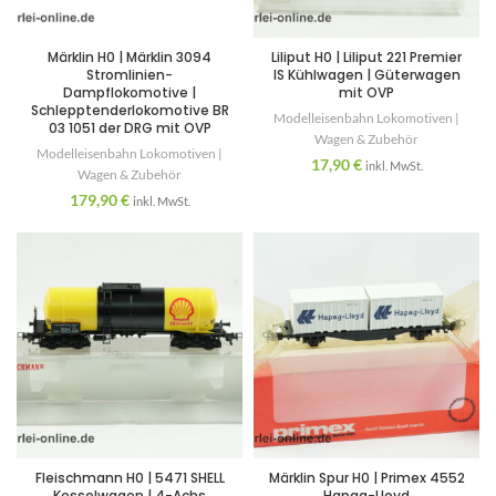
Märklin H0 | Märklin 3094
Liliput H0 | Liliput 221 Premier
Stromlinien-
IS Kühlwagen | Güterwagen
Dampflokomotive |
mit OVP
Schlepptenderlokomotive BR
Modelleisenbahn Lokomotiven |
03 1051 der DRG mit OVP
Wagen & Zubehör
Modelleisenbahn Lokomotiven |
17,90
€
inkl. MwSt.
Wagen & Zubehör
179,90
€
inkl. MwSt.
Fleischmann H0 | 5471 SHELL
Märklin Spur H0 | Primex 4552
Kesselwagen | 4-Achs
Hapag-Lloyd