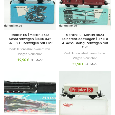
Märklin H0 | Märklin 4610
Märklin H0 | Märklin 4624
Schotterwagen | 3080 942
Selbstentladewagen | Erz III d
5129-2 Güterwagen mit OVP
4-Achs Großgüterwagen mit
OVP
Modelleisenbahn Lokomotiven |
Modelleisenbahn Lokomotiven |
Wagen & Zubehör
Wagen & Zubehör
19,90
€
inkl. MwSt.
22,90
€
inkl. MwSt.