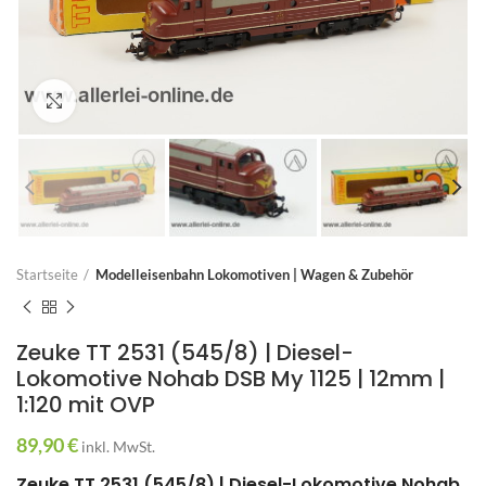
Zum Vergrößern anklicken
Startseite
Modelleisenbahn Lokomotiven | Wagen & Zubehör
Zeuke TT 2531 (545/8) | Diesel-
Lokomotive Nohab DSB My 1125 | 12mm |
1:120 mit OVP
89,90
€
inkl. MwSt.
Zeuke TT 2531 (545/8) | Diesel-Lokomotive Nohab