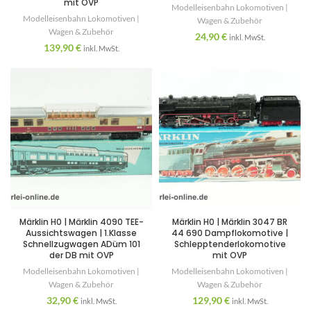
mit OVP
Modelleisenbahn Lokomotiven |
Modelleisenbahn Lokomotiven |
Wagen & Zubehör
Wagen & Zubehör
24,90
€
inkl. MwSt.
139,90
€
inkl. MwSt.
Märklin H0 | Märklin 4090 TEE-
Märklin H0 | Märklin 3047 BR
Aussichtswagen | 1.Klasse
44 690 Dampflokomotive |
Schnellzugwagen ADüm 101
Schlepptenderlokomotive
der DB mit OVP
mit OVP
Modelleisenbahn Lokomotiven |
Modelleisenbahn Lokomotiven |
Wagen & Zubehör
Wagen & Zubehör
32,90
€
129,90
€
inkl. MwSt.
inkl. MwSt.