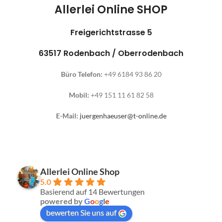
Allerlei Online SHOP
Freigerichtstrasse 5
63517 Rodenbach / Oberrodenbach
Büro Telefon:
+49 6184 93 86 20
Mobil:
+49 151 11 61 82 58
E-Mail:
juergenhaeuser@t-online.de
Allerlei Online Shop
5.0
Basierend auf 14 Bewertungen
powered by
G
o
o
g
l
e
bewerten Sie uns auf