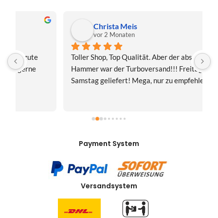
Christa Meis
vor 2 Monaten
Toller Shop, Top Qualität. Aber der absolute 
E
Hammer war der Turboversand!!! Freitag bestellt, 
f
Samstag geliefert! Mega, nur zu empfehlen👍
v
Payment System
Versandsystem