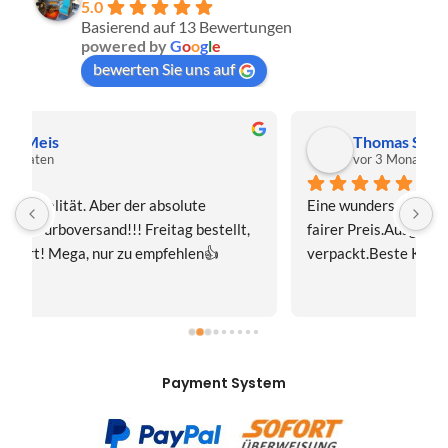
5.0
Basierend auf 13 Bewertungen
powered by
G
o
o
g
l
e
bewerten Sie uns auf
Thomas Schwaiger
vor 3 Monaten
Eine wunderschöne Hummel-Madonnenfigur.Sehr 
s
fairer Preis.Ausgesprochen sorgfältig 
J
verpackt.Beste Kommunikation.Gerne mal wieder!
z
Payment System