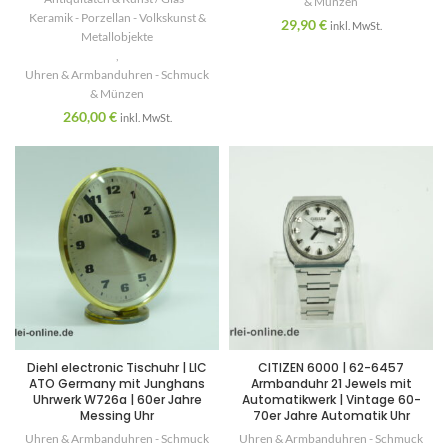
& Münzen
Keramik - Porzellan - Volkskunst &
29,90
€
inkl. MwSt.
Metallobjekte
,
Uhren & Armbanduhren - Schmuck
& Münzen
260,00
€
inkl. MwSt.
Diehl electronic Tischuhr | LIC
CITIZEN 6000 | 62-6457
ATO Germany mit Junghans
Armbanduhr 21 Jewels mit
Uhrwerk W726a | 60er Jahre
Automatikwerk | Vintage 60-
Messing Uhr
70er Jahre Automatik Uhr
Uhren & Armbanduhren - Schmuck
Uhren & Armbanduhren - Schmuck