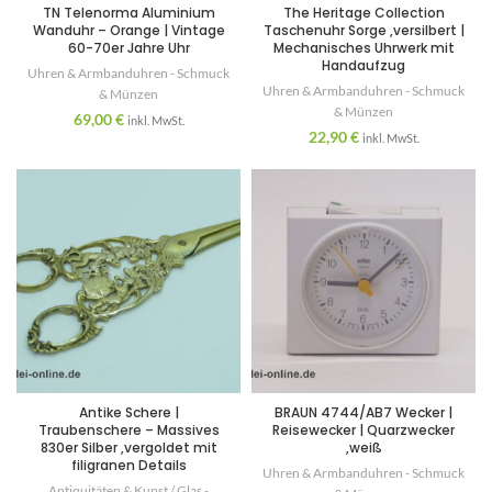
TN Telenorma Aluminium
The Heritage Collection
Wanduhr – Orange | Vintage
Taschenuhr Sorge ,versilbert |
60-70er Jahre Uhr
Mechanisches Uhrwerk mit
Handaufzug
Uhren & Armbanduhren - Schmuck
Uhren & Armbanduhren - Schmuck
& Münzen
& Münzen
69,00
€
inkl. MwSt.
22,90
€
inkl. MwSt.
Antike Schere |
BRAUN 4744/AB7 Wecker |
Traubenschere – Massives
Reisewecker | Quarzwecker
830er Silber ,vergoldet mit
,weiß
filigranen Details
Uhren & Armbanduhren - Schmuck
Antiquitäten & Kunst / Glas -