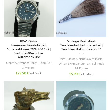
BWC-Swiss
Vintage Gamsbart
Herrenarmbanduhr mit
Trachtenhut Hutanstecker |
Automatikwerk 753-3044-7 |
Trachten Hutschmuck – 14
Vintage 60er Jahre
cm
Automatik Uhr
Jagd - Messer / Nautika & Militaria
,
Uhren & Armbanduhren - Schmuck
Uhren & Armbanduhren - Schmuck
& Münzen
& Münzen
179,90
€
inkl. MwSt.
15,90
€
inkl. MwSt.