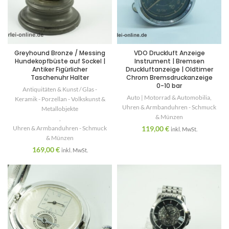
Greyhound Bronze / Messing
VDO Druckluft Anzeige
Hundekopfbüste auf Sockel |
Instrument | Bremsen
Antiker Figürlicher
Druckluftanzeige | Oldtimer
Taschenuhr Halter
Chrom Bremsdruckanzeige
0-10 bar
Antiquitäten & Kunst / Glas -
Auto | Motorrad & Automobilia
,
Keramik - Porzellan - Volkskunst &
Uhren & Armbanduhren - Schmuck
Metallobjekte
& Münzen
,
Uhren & Armbanduhren - Schmuck
119,00
€
inkl. MwSt.
& Münzen
169,00
€
inkl. MwSt.