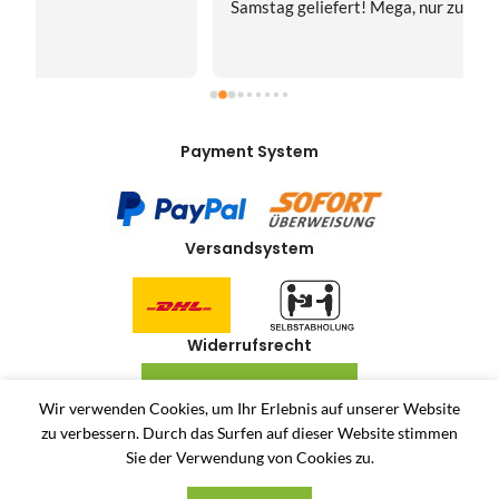
Samstag geliefert! Mega, nur zu empfehlen👍
v
Payment System
Versandsystem
Widerrufsrecht
VERTRAG WIDERRUFEN
Wir verwenden Cookies, um Ihr Erlebnis auf unserer Website
zu verbessern.
Durch das Surfen auf dieser Website stimmen
Allerlei-Online
2024
Dienstleistungen Häuser
. Antiquitäten und Second Hand
Sie der Verwendung von Cookies zu.
Produkte Online Shop.
Unsere AGB
Privatsphäre und Datenschutz
Widerrufsrecht