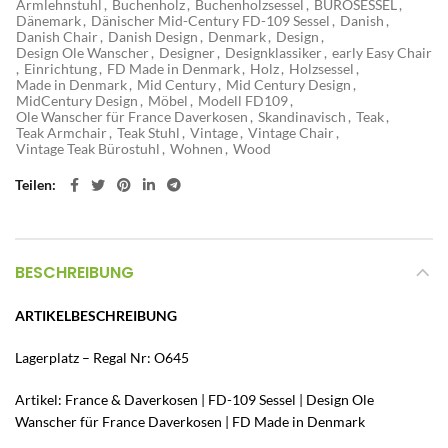
Armlehnstuhl
,
Buchenholz
,
Buchenholzsessel
,
BÜROSESSEL
,
Dänemark
,
Dänischer Mid-Century FD-109 Sessel
,
Danish
,
Danish Chair
,
Danish Design
,
Denmark
,
Design
,
Design Ole Wanscher
,
Designer
,
Designklassiker
,
early Easy Chair
,
Einrichtung
,
FD Made in Denmark
,
Holz
,
Holzsessel
,
Made in Denmark
,
Mid Century
,
Mid Century Design
,
MidCentury Design
,
Möbel
,
Modell FD109
,
Ole Wanscher für France Daverkosen
,
Skandinavisch
,
Teak
,
Teak Armchair
,
Teak Stuhl
,
Vintage
,
Vintage Chair
,
Vintage Teak Bürostuhl
,
Wohnen
,
Wood
Teilen
BESCHREIBUNG
ARTIKELBESCHREIBUNG
Lagerplatz – Regal Nr: O645
Artikel: France & Daverkosen | FD-109 Sessel | Design Ole
Wanscher für France Daverkosen | FD Made in Denmark