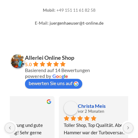
Mobil:
+49 151 11 61 82 58
E-Mail:
juergenhaeuser@t-online.de
Allerlei Online Shop
5.0
Basierend auf 14 Bewertungen
powered by
G
o
o
g
l
e
bewerten Sie uns auf
Christa Meis
vor 2 Monaten
Toller Shop, Top Qualität. Aber der absolute 
E
Hammer war der Turboversand!!! Freitag bestellt, 
f