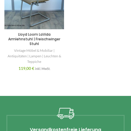
Lloyd Loom LaVida
Armlehnstuhl | Freischwinger
Stuhl
Vintage Möbel & Mobiliar |
Antiquitäten | Lampen | Leuchten &
Teppiche
119,00
€
inkl. MwSt.
Versandkostenfreie Lieferung