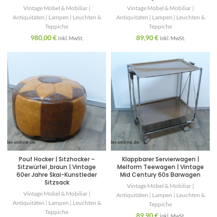
Vintage Möbel & Mobiliar |
Vintage Möbel & Mobiliar |
Antiquitäten | Lampen | Leuchten &
Antiquitäten | Lampen | Leuchten &
Teppiche
Teppiche
980,00
€
89,90
€
inkl. MwSt.
inkl. MwSt.
Pouf Hocker | Sitzhocker –
Klappbarer Servierwagen |
Sitzwürfel ,braun | Vintage
Melform Teewagen | Vintage
60er Jahre Skai-Kunstleder
Mid Century 60s Barwagen
Sitzsack
Vintage Möbel & Mobiliar |
Vintage Möbel & Mobiliar |
Antiquitäten | Lampen | Leuchten &
Antiquitäten | Lampen | Leuchten &
Teppiche
Teppiche
89,90
€
inkl. MwSt.