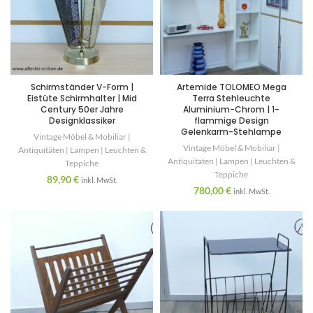
Schirmständer V-Form |
Artemide TOLOMEO Mega
Eistüte Schirmhalter | Mid
Terra Stehleuchte
Century 50er Jahre
Aluminium-Chrom | 1-
Designklassiker
flammige Design
Gelenkarm-Stehlampe
Vintage Möbel & Mobiliar |
Vintage Möbel & Mobiliar |
Antiquitäten | Lampen | Leuchten &
Antiquitäten | Lampen | Leuchten &
Teppiche
Teppiche
89,90
€
inkl. MwSt.
780,00
€
inkl. MwSt.