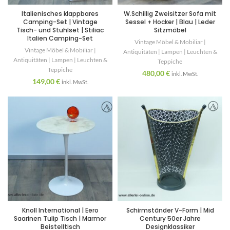
Italienisches klappbares
W.Schillig Zweisitzer Sofa mit
Camping-Set | Vintage
Sessel + Hocker | Blau | Leder
Tisch- und Stuhlset | Stiliac
Sitzmöbel
Italien Camping-Set
Vintage Möbel & Mobiliar |
Vintage Möbel & Mobiliar |
Antiquitäten | Lampen | Leuchten &
Antiquitäten | Lampen | Leuchten &
Teppiche
Teppiche
480,00
€
inkl. MwSt.
149,00
€
inkl. MwSt.
Knoll International | Eero
Schirmständer V-Form | Mid
Saarinen Tulip Tisch | Marmor
Century 50er Jahre
Beistelltisch
Designklassiker