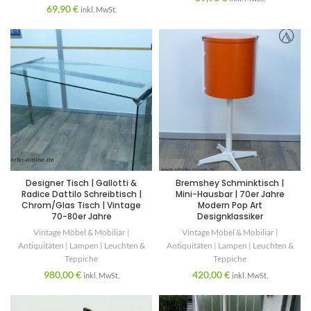
69,90
€
inkl. MwSt.
Designer Tisch | Gallotti &
Bremshey Schminktisch |
Radice Dattilo Schreibtisch |
Mini-Hausbar | 70er Jahre
Chrom/Glas Tisch | Vintage
Modern Pop Art
70-80er Jahre
Designklassiker
Vintage Möbel & Mobiliar |
Vintage Möbel & Mobiliar |
Antiquitäten | Lampen | Leuchten &
Antiquitäten | Lampen | Leuchten &
Teppiche
Teppiche
980,00
€
420,00
€
inkl. MwSt.
inkl. MwSt.