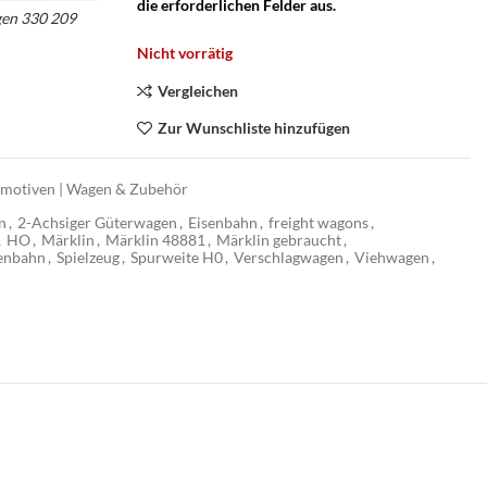
die erforderlichen Felder aus.
gen 330 209
op – Märklin
Nicht vorrätig
rklin H0
Vergleichen
Zur Wunschliste hinzufügen
motiven | Wagen & Zubehör
n
,
2-Achsiger Güterwagen
,
Eisenbahn
,
freight wagons
,
,
HO
,
Märklin
,
Märklin 48881
,
Märklin gebraucht
,
enbahn
,
Spielzeug
,
Spurweite H0
,
Verschlagwagen
,
Viehwagen
,