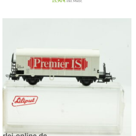
15,90
€
inkl. MwSt.