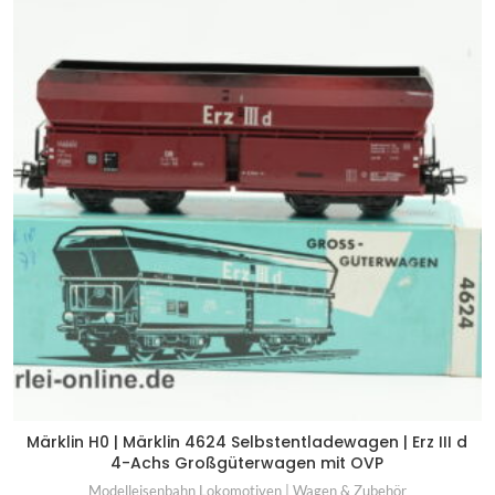
Märklin H0 | Märklin 4624 Selbstentladewagen | Erz III d
4-Achs Großgüterwagen mit OVP
Modelleisenbahn Lokomotiven | Wagen & Zubehör