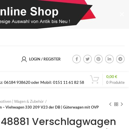
LOGIN / REGISTER
0,00
€
etz: 06184 938620 oder Mobil: 0151 11 61 82 58
0
Produkte
otiven | Wagen & Zubehör
n – Viehwagen 330 209 V23 der DB | Güterwagen mit OVP
| 48881 Verschlagwagen