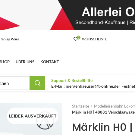
0
dfähige Ware
WUNSCHLISTE
SHOP
ÜBER UNS
KONTAKT
Support & Bestellhilfe
E-Mail: juergenhaeuser@t-online.de | Festn
Startseite
Modelleisenbahn Lokom
Märklin H0 | 48881 Verschlagwage
LEIDER AUSVERKAUFT
Märklin H0 