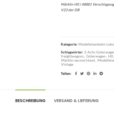
Märklin H0 | 48881 Verschlagwa
V23 der DB
im Allerlei Online Sh
H0 Viehwagen 330 209 V23 – Mä
Verschlagwagen – Märklin 48881
Kategorie:
Modelleisenbahn Loko
Schlagwörter:
2-Achs Güterwage
freightwagons
,
Güterwagen
,
H0
Märklin second Hand
,
Modelleis
Vintage
Teilen
BESCHREIBUNG
VERSAND & LIEFERUNG