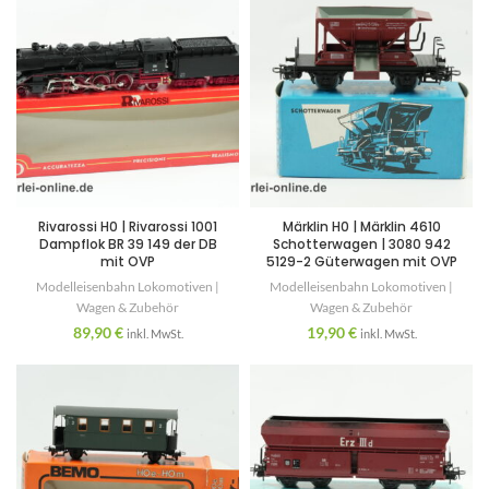
Rivarossi H0 | Rivarossi 1001
Märklin H0 | Märklin 4610
Dampflok BR 39 149 der DB
Schotterwagen | 3080 942
mit OVP
5129-2 Güterwagen mit OVP
Modelleisenbahn Lokomotiven |
Modelleisenbahn Lokomotiven |
Wagen & Zubehör
Wagen & Zubehör
89,90
€
19,90
€
inkl. MwSt.
inkl. MwSt.