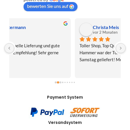
bewerten Sie uns auf
Christa Meis
vor 2 Monaten
Toller Shop, Top Qualität. Aber der absolute 
E
Hammer war der Turboversand!!! Freitag bestellt, 
f
Samstag geliefert! Mega, nur zu empfehlen👍
v
Payment System
Versandsystem