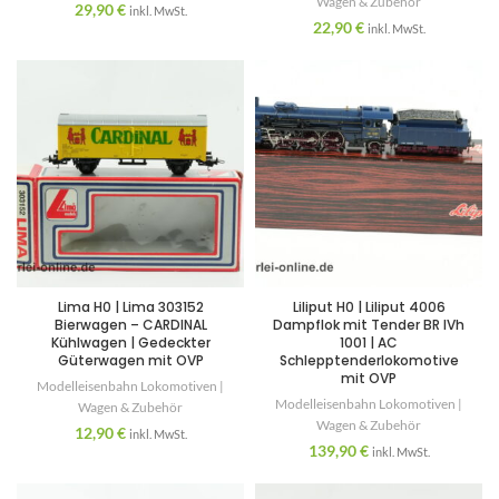
Wagen & Zubehör
29,90
€
inkl. MwSt.
22,90
€
inkl. MwSt.
Lima H0 | Lima 303152
Liliput H0 | Liliput 4006
Bierwagen – CARDINAL
Dampflok mit Tender BR IVh
Kühlwagen | Gedeckter
1001 | AC
Güterwagen mit OVP
Schlepptenderlokomotive
mit OVP
Modelleisenbahn Lokomotiven |
Modelleisenbahn Lokomotiven |
Wagen & Zubehör
Wagen & Zubehör
12,90
€
inkl. MwSt.
139,90
€
inkl. MwSt.