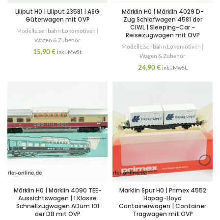
Liliput H0 | Liliput 23581 | ASG
Märklin H0 | Märklin 4029 D-
Güterwagen mit OVP
Zug Schlafwagen 4581 der
CIWL | Sleeping-Car –
Modelleisenbahn Lokomotiven |
Reisezugwagen mit OVP
Wagen & Zubehör
Modelleisenbahn Lokomotiven |
15,90
€
inkl. MwSt.
Wagen & Zubehör
24,90
€
inkl. MwSt.
Märklin H0 | Märklin 4090 TEE-
Märklin Spur H0 | Primex 4552
Aussichtswagen | 1.Klasse
Hapag-Lloyd
Schnellzugwagen ADüm 101
Containerwagen | Container
der DB mit OVP
Tragwagen mit OVP