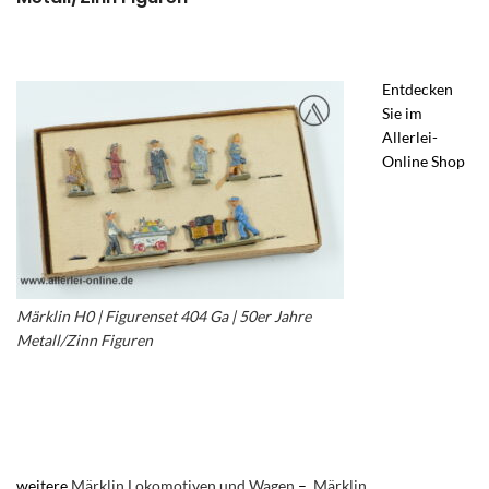
Entdecken
Sie im
Allerlei-
Online Shop
Märklin H0 | Figurenset 404 Ga | 50er Jahre
Metall/Zinn Figuren
im Allerlei Online Shop –
Märklin Metall Zinn Figuren Miniaturfiguren –
Märklin Figurensatz 404 G – Märklin Figurenset
404 Ga
weitere
Märklin Lokomotiven
und Wagen
–
Märklin