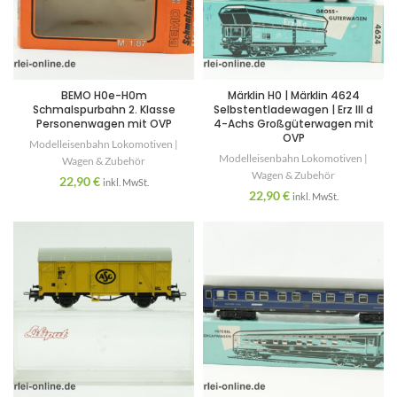
BEMO H0e-H0m
Märklin H0 | Märklin 4624
Schmalspurbahn 2. Klasse
Selbstentladewagen | Erz III d
Personenwagen mit OVP
4-Achs Großgüterwagen mit
OVP
Modelleisenbahn Lokomotiven |
Modelleisenbahn Lokomotiven |
Wagen & Zubehör
Wagen & Zubehör
22,90
€
inkl. MwSt.
22,90
€
inkl. MwSt.