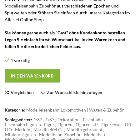
Modelleisenbahn Zubehör
aus verschiedenen Epochen und
Spurweiten oder Stöbern Sie einfach durch unsere Kategorien im
Allerlei Online Shop
Sie können gerne auch als "Gast" ohne Kundenkonto bestellen.
Legen Sie einfach Ihre/n Wunschartikel in den Warenkorb und
füllen Sie die erforderlichen Felder aus.
1 vorrätig
IN DEN WARENKORB
Vergleichen
Zur Wunschliste hinzufügen
Kategorie:
Modelleisenbahn Lokomotiven | Wagen & Zubehör
Schlagwörter:
1:87
,
1/87
,
Dekoration
,
Eisenbahn
,
Eisenbahn Figuren
,
Figur
,
Figuren
,
Figurensatz
,
Figurenset
,
H0
,
HO
,
Märklin
,
Märklin 404 Ga
,
Märklin gebraucht
,
Miniaturfiguren
,
Modellbahn-Zubehör
,
Modellbau
,
Modelleisenbahn
,
Modelleisenbahn gebraucht
,