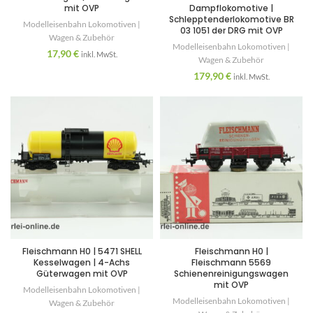
mit OVP
Dampflokomotive |
Schlepptenderlokomotive BR
Modelleisenbahn Lokomotiven |
03 1051 der DRG mit OVP
Wagen & Zubehör
Modelleisenbahn Lokomotiven |
17,90
€
inkl. MwSt.
Wagen & Zubehör
179,90
€
inkl. MwSt.
Fleischmann H0 | 5471 SHELL
Fleischmann H0 |
Kesselwagen | 4-Achs
Fleischmann 5569
Güterwagen mit OVP
Schienenreinigungswagen
mit OVP
Modelleisenbahn Lokomotiven |
Modelleisenbahn Lokomotiven |
Wagen & Zubehör