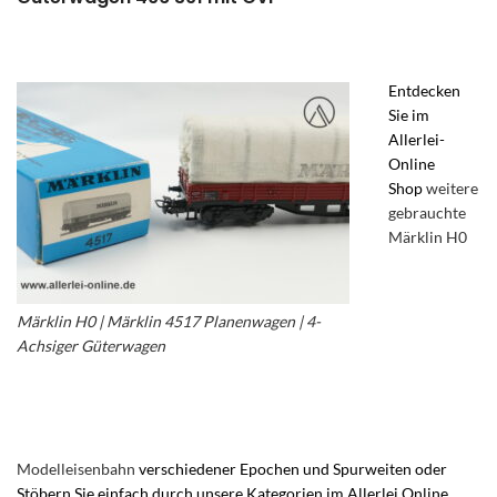
Entdecken
Sie im
Allerlei-
Online
Shop
weitere
gebrauchte
Märklin H0
Märklin H0 | Märklin 4517 Planenwagen | 4-
Achsiger Güterwagen
im Allerlei Online Shop –
Märklin 4-Achs Güterwagen – 4-Achsiger
Planewagen
Modelleisenbahn
verschiedener Epochen und Spurweiten oder
Stöbern Sie einfach durch unsere Kategorien im Allerlei Online