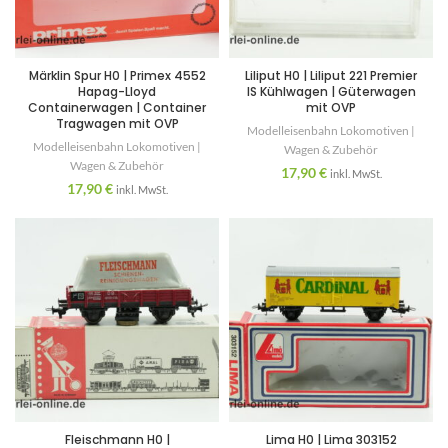
Märklin Spur H0 | Primex 4552
Liliput H0 | Liliput 221 Premier
Hapag-Lloyd
IS Kühlwagen | Güterwagen
Containerwagen | Container
mit OVP
Tragwagen mit OVP
Modelleisenbahn Lokomotiven |
Modelleisenbahn Lokomotiven |
Wagen & Zubehör
Wagen & Zubehör
17,90
€
inkl. MwSt.
17,90
€
inkl. MwSt.
Fleischmann H0 |
Lima H0 | Lima 303152