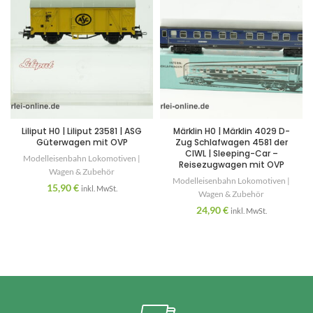
Liliput H0 | Liliput 23581 | ASG
Märklin H0 | Märklin 4029 D-
Güterwagen mit OVP
Zug Schlafwagen 4581 der
CIWL | Sleeping-Car –
Modelleisenbahn Lokomotiven |
Reisezugwagen mit OVP
Wagen & Zubehör
Modelleisenbahn Lokomotiven |
15,90
€
inkl. MwSt.
Wagen & Zubehör
24,90
€
inkl. MwSt.