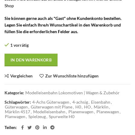
Shop
Sie können gerne auch als "Gast" ohne Kundenkonto bestellen.
Legen Sie einfach Ihre/n Wunschartikel in den Warenkorb und
füllen Sie die erforderlichen Felder aus.
1 vorrätig
IN DEN WARENKORB
Vergleichen
Zur Wunschliste hinzufügen
Kategorie:
Modelleisenbahn Lokomotiven | Wagen & Zubehör
Schlagwörter:
4-Achs Güterwagen
,
4-achsig
,
Eisenbahn
,
Güterwagen
,
Güterwagen mit Plane
,
H0
,
HO
,
Märklin
,
Märklin 4517
,
Modelleisenbahn
,
Planenwagen
,
Planewagen
,
Planwagen
,
Spielzeug
,
Spurweite H0
Teilen