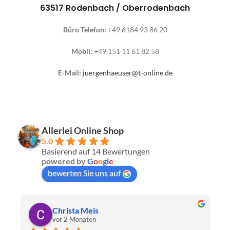
63517 Rodenbach / Oberrodenbach
Büro Telefon:
+49 6184 93 86 20
Mobil:
+49 151 11 61 82 58
E-Mail:
juergenhaeuser@t-online.de
Allerlei Online Shop
5.0
Basierend auf 14 Bewertungen
powered by
G
o
o
g
l
e
bewerten Sie uns auf
Christa Meis
vor 2 Monaten