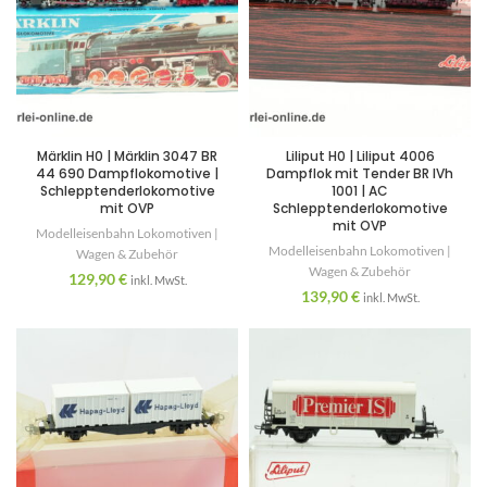
Märklin H0 | Märklin 3047 BR
Liliput H0 | Liliput 4006
44 690 Dampflokomotive |
Dampflok mit Tender BR IVh
Schlepptenderlokomotive
1001 | AC
mit OVP
Schlepptenderlokomotive
mit OVP
Modelleisenbahn Lokomotiven |
Modelleisenbahn Lokomotiven |
Wagen & Zubehör
Wagen & Zubehör
129,90
€
inkl. MwSt.
139,90
€
inkl. MwSt.