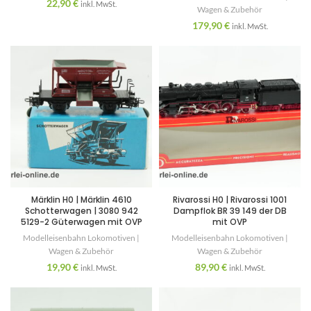
22,90
€
inkl. MwSt.
Wagen & Zubehör
179,90
€
inkl. MwSt.
Märklin H0 | Märklin 4610
Rivarossi H0 | Rivarossi 1001
Schotterwagen | 3080 942
Dampflok BR 39 149 der DB
5129-2 Güterwagen mit OVP
mit OVP
Modelleisenbahn Lokomotiven |
Modelleisenbahn Lokomotiven |
Wagen & Zubehör
Wagen & Zubehör
19,90
€
89,90
€
inkl. MwSt.
inkl. MwSt.