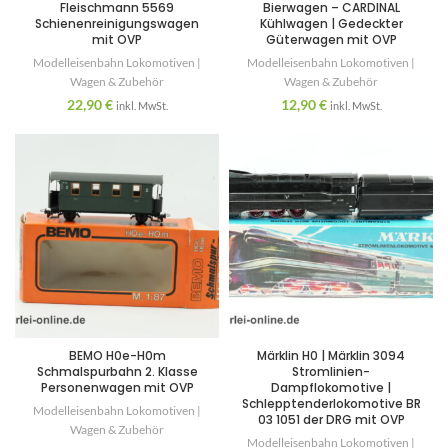
Fleischmann 5569
Bierwagen – CARDINAL
Schienenreinigungswagen
Kühlwagen | Gedeckter
mit OVP
Güterwagen mit OVP
Modelleisenbahn Lokomotiven |
Modelleisenbahn Lokomotiven |
Wagen & Zubehör
Wagen & Zubehör
22,90
€
12,90
€
inkl. MwSt.
inkl. MwSt.
BEMO H0e-H0m
Märklin H0 | Märklin 3094
Schmalspurbahn 2. Klasse
Stromlinien-
Personenwagen mit OVP
Dampflokomotive |
Schlepptenderlokomotive BR
Modelleisenbahn Lokomotiven |
03 1051 der DRG mit OVP
Wagen & Zubehör
Modelleisenbahn Lokomotiven |