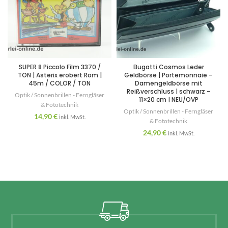
SUPER 8 Piccolo Film 3370 /
Bugatti Cosmos Leder
TON | Asterix erobert Rom |
Geldbörse | Portemonnaie –
45m / COLOR / TON
Damengeldbörse mit
Reißverschluss | schwarz –
Optik / Sonnenbrillen - Ferngläser
11×20 cm | NEU/OVP
& Fototechnik
Optik / Sonnenbrillen - Ferngläser
14,90
€
inkl. MwSt.
& Fototechnik
24,90
€
inkl. MwSt.