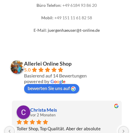
Büro Telefon:
+49 6184 93 86 20
Mobil:
+49 151 11 61 82 58
E-Mail:
juergenhaeuser@t-online.de
Allerlei Online Shop
5.0
Basierend auf 14 Bewertungen
powered by
G
o
o
g
l
e
bewerten Sie uns auf
Christa Meis
vor 2 Monaten
Toller Shop, Top Qualität. Aber der absolute 
E