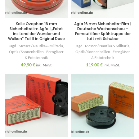
Kalle Ozaphan 16 mm
Agfa 16 mm Sicherheits-Film |
Sicherheitsfilm Agfa | „Fahrt
Deutsche Wochenschau –
ins Land der Wunder und
Fernaufklärer Spähtruppe der
Wolken“ Teil II in Original Dose
Luft mit Schuber
Jagd - Messer / Nautika & Militaria
,
Jagd - Messer / Nautika & Militaria
,
Optik / Sonnenbrillen - Ferngläser
Optik / Sonnenbrillen - Ferngläser
& Fototechnik
& Fototechnik
49,90
€
119,00
€
inkl. MwSt.
inkl. MwSt.