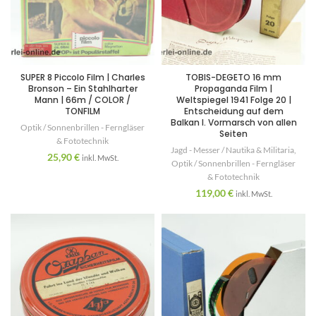
SUPER 8 Piccolo Film | Charles
TOBIS-DEGETO 16 mm
Bronson – Ein Stahlharter
Propaganda Film |
Mann | 66m / COLOR /
Weltspiegel 1941 Folge 20 |
TONFILM
Entscheidung auf dem
Balkan I. Vormarsch von allen
Optik / Sonnenbrillen - Ferngläser
Seiten
& Fototechnik
Jagd - Messer / Nautika & Militaria
,
25,90
€
inkl. MwSt.
Optik / Sonnenbrillen - Ferngläser
& Fototechnik
119,00
€
inkl. MwSt.