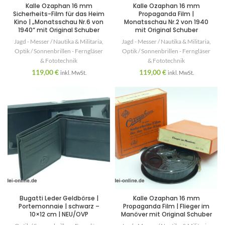
Kalle Ozaphan 16 mm
Kalle Ozaphan 16 mm
Sicherheits-Film für das Heim
Propaganda Film |
Kino | „Monatsschau Nr.6 von
Monatsschau Nr.2 von 1940
1940“ mit Original Schuber
mit Original Schuber
Jagd - Messer / Nautika & Militaria
,
Jagd - Messer / Nautika & Militaria
,
Optik / Sonnenbrillen - Ferngläser
Optik / Sonnenbrillen - Ferngläser
& Fototechnik
& Fototechnik
119,00
€
119,00
€
inkl. MwSt.
inkl. MwSt.
Bugatti Leder Geldbörse |
Kalle Ozaphan 16 mm
Portemonnaie | schwarz –
Propaganda Film | Flieger im
10×12 cm | NEU/OVP
Manöver mit Original Schuber