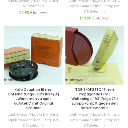
Optik / Sonnenbrillen - Ferngläser
Jagd - Messer / Nautika & Militaria
,
& Fototechnik
Optik / Sonnenbrillen - Ferngläser
& Fototechnik
22,90
€
inkl. MwSt.
119,00
€
inkl. MwSt.
Kalle Ozaphan 16 mm
TOBIS-DEGETO 16 mm
Unterhaltungs- Film 1634/B |
Propaganda Film |
„Wenn man zu spät
Weltspiegel 1941 Folge 23 |
aufsteht“ mit Original
Europa kämpft gegen den
Schuber
Bolschewismus
Jagd - Messer / Nautika & Militaria
,
Jagd - Messer / Nautika & Militaria
,
Optik / Sonnenbrillen - Ferngläser
Optik / Sonnenbrillen - Ferngläser
& Fototechnik
& Fototechnik