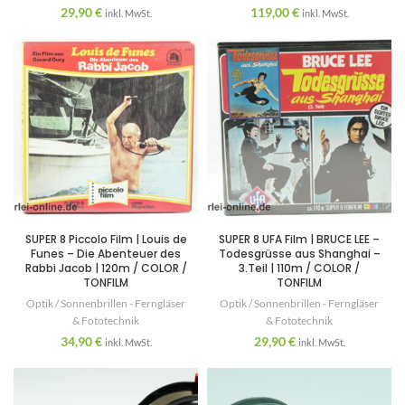
29,90
€
119,00
€
inkl. MwSt.
inkl. MwSt.
SUPER 8 Piccolo Film | Louis de
SUPER 8 UFA Film | BRUCE LEE –
Funes – Die Abenteuer des
Todesgrüsse aus Shanghai –
Rabbi Jacob | 120m / COLOR /
3.Teil | 110m / COLOR /
TONFILM
TONFILM
Optik / Sonnenbrillen - Ferngläser
Optik / Sonnenbrillen - Ferngläser
& Fototechnik
& Fototechnik
34,90
€
29,90
€
inkl. MwSt.
inkl. MwSt.