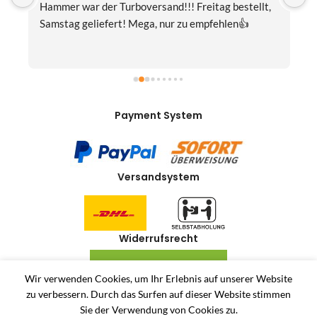
Hammer war der Turboversand!!! Freitag bestellt, 
f
Samstag geliefert! Mega, nur zu empfehlen👍
v
Payment System
Versandsystem
Widerrufsrecht
VERTRAG WIDERRUFEN
Wir verwenden Cookies, um Ihr Erlebnis auf unserer Website
zu verbessern.
Durch das Surfen auf dieser Website stimmen
Allerlei-Online
2024
Dienstleistungen Häuser
. Antiquitäten und Second Hand
Sie der Verwendung von Cookies zu.
Produkte Online Shop.