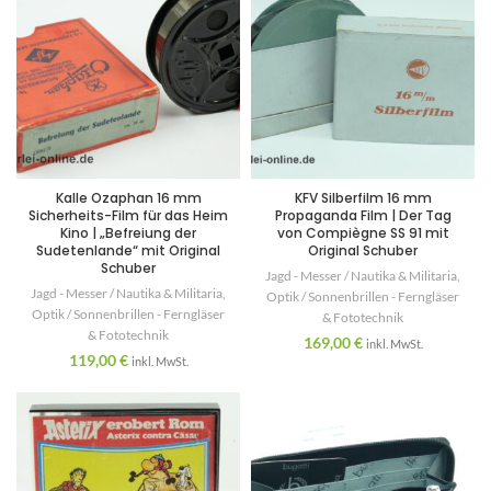
Kalle Ozaphan 16 mm
KFV Silberfilm 16 mm
Sicherheits-Film für das Heim
Propaganda Film | Der Tag
Kino | „Befreiung der
von Compiègne SS 91 mit
Sudetenlande“ mit Original
Original Schuber
Schuber
Jagd - Messer / Nautika & Militaria
,
Jagd - Messer / Nautika & Militaria
,
Optik / Sonnenbrillen - Ferngläser
Optik / Sonnenbrillen - Ferngläser
& Fototechnik
& Fototechnik
169,00
€
inkl. MwSt.
119,00
€
inkl. MwSt.