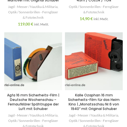
Manöver mit Original Schuber
45m / COLOR / TON
Jagd - Messer / Nautika & Militaria
,
Optik / Sonnenbrillen - Ferngläser
Optik / Sonnenbrillen - Ferngläser
& Fototechnik
& Fototechnik
14,90
€
inkl. MwSt.
119,00
€
inkl. MwSt.
Agfa 16 mm Sicherheits-Film |
Kalle Ozaphan 16 mm
Deutsche Wochenschau –
Sicherheits-Film für das Heim
Fernaufklärer Spähtruppe der
Kino | „Monatsschau Nr.6 von
Luft mit Schuber
1940“ mit Original Schuber
Jagd - Messer / Nautika & Militaria
,
Jagd - Messer / Nautika & Militaria
,
Optik / Sonnenbrillen - Ferngläser
Optik / Sonnenbrillen - Ferngläser
& Fototechnik
& Fototechnik