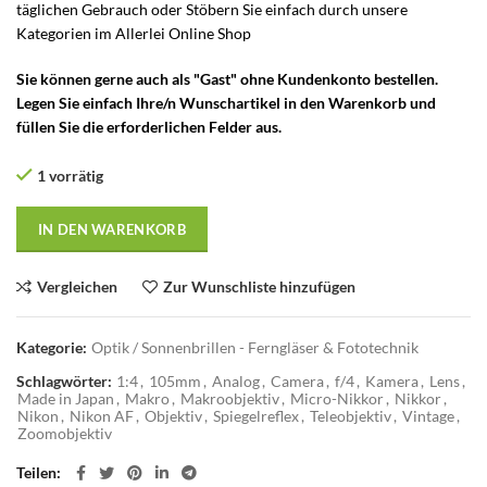
täglichen Gebrauch oder Stöbern Sie einfach durch unsere
Kategorien im Allerlei Online Shop
Sie können gerne auch als "Gast" ohne Kundenkonto bestellen.
Legen Sie einfach Ihre/n Wunschartikel in den Warenkorb und
füllen Sie die erforderlichen Felder aus.
1 vorrätig
IN DEN WARENKORB
Vergleichen
Zur Wunschliste hinzufügen
Kategorie:
Optik / Sonnenbrillen - Ferngläser & Fototechnik
Schlagwörter:
1:4
,
105mm
,
Analog
,
Camera
,
f/4
,
Kamera
,
Lens
,
Made in Japan
,
Makro
,
Makroobjektiv
,
Micro-Nikkor
,
Nikkor
,
Nikon
,
Nikon AF
,
Objektiv
,
Spiegelreflex
,
Teleobjektiv
,
Vintage
,
Zoomobjektiv
Teilen