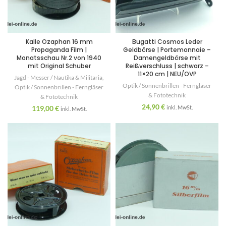
Kalle Ozaphan 16 mm
Bugatti Cosmos Leder
Propaganda Film |
Geldbörse | Portemonnaie –
Monatsschau Nr.2 von 1940
Damengeldbörse mit
mit Original Schuber
Reißverschluss | schwarz –
11×20 cm | NEU/OVP
Jagd - Messer / Nautika & Militaria
,
Optik / Sonnenbrillen - Ferngläser
Optik / Sonnenbrillen - Ferngläser
& Fototechnik
& Fototechnik
24,90
€
119,00
€
inkl. MwSt.
inkl. MwSt.