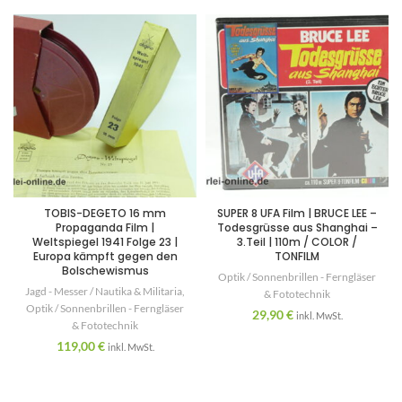
TOBIS-DEGETO 16 mm
SUPER 8 UFA Film | BRUCE LEE –
Propaganda Film |
Todesgrüsse aus Shanghai –
Weltspiegel 1941 Folge 23 |
3.Teil | 110m / COLOR /
Europa kämpft gegen den
TONFILM
Bolschewismus
Optik / Sonnenbrillen - Ferngläser
Jagd - Messer / Nautika & Militaria
,
& Fototechnik
Optik / Sonnenbrillen - Ferngläser
29,90
€
inkl. MwSt.
& Fototechnik
119,00
€
inkl. MwSt.