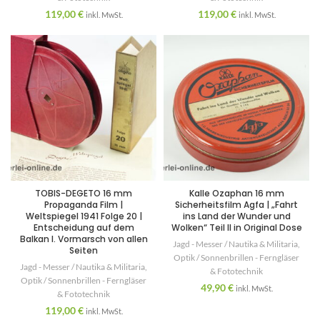
119,00
€
119,00
€
inkl. MwSt.
inkl. MwSt.
TOBIS-DEGETO 16 mm
Kalle Ozaphan 16 mm
Propaganda Film |
Sicherheitsfilm Agfa | „Fahrt
Weltspiegel 1941 Folge 20 |
ins Land der Wunder und
Entscheidung auf dem
Wolken“ Teil II in Original Dose
Balkan I. Vormarsch von allen
Jagd - Messer / Nautika & Militaria
,
Seiten
Optik / Sonnenbrillen - Ferngläser
Jagd - Messer / Nautika & Militaria
,
& Fototechnik
Optik / Sonnenbrillen - Ferngläser
49,90
€
inkl. MwSt.
& Fototechnik
119,00
€
inkl. MwSt.