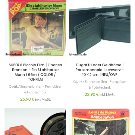
SUPER 8 Piccolo Film | Charles
Bugatti Leder Geldbörse |
Bronson – Ein Stahlharter
Portemonnaie | schwarz –
Mann | 66m / COLOR /
10×12 cm | NEU/OVP
TONFILM
Optik / Sonnenbrillen - Ferngläser
Optik / Sonnenbrillen - Ferngläser
& Fototechnik
& Fototechnik
22,90
€
inkl. MwSt.
25,90
€
inkl. MwSt.