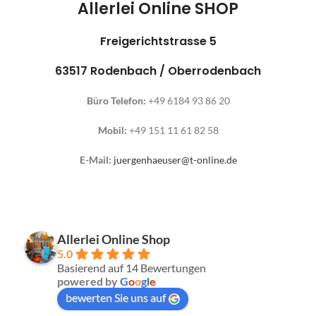
Allerlei Online SHOP
Freigerichtstrasse 5
63517 Rodenbach / Oberrodenbach
Büro Telefon:
+49 6184 93 86 20
Mobil:
+49 151 11 61 82 58
E-Mail:
juergenhaeuser@t-online.de
Allerlei Online Shop
5.0
Basierend auf 14 Bewertungen
powered by
G
o
o
g
l
e
bewerten Sie uns auf