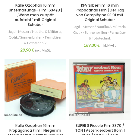
Kalle Ozaphan 16 mm
KFV Silberfilm 16 mm
Unterhaltungs- Film 1634/B |
Propaganda Film | Der Tag
„Wenn man zu spät
von Compiègne SS 91 mit
aufsteht“ mit Original
Original Schuber
Schuber
Jagd - Messer / Nautika & Militaria
,
Jagd - Messer / Nautika & Militaria
,
Optik / Sonnenbrillen - Ferngläser
Optik / Sonnenbrillen - Ferngläser
& Fototechnik
& Fototechnik
169,00
€
inkl. MwSt.
29,90
€
inkl. MwSt.
Kalle Ozaphan 16 mm
SUPER 8 Piccolo Film 3370 /
Propaganda Film | Flieger im
TON | Asterix erobert Rom |