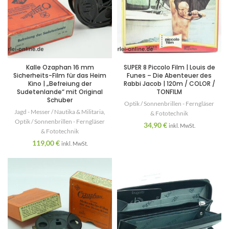
Kalle Ozaphan 16 mm
SUPER 8 Piccolo Film | Louis de
Sicherheits-Film für das Heim
Funes – Die Abenteuer des
Kino | „Befreiung der
Rabbi Jacob | 120m / COLOR /
Sudetenlande“ mit Original
TONFILM
Schuber
Optik / Sonnenbrillen - Ferngläser
Jagd - Messer / Nautika & Militaria
,
& Fototechnik
Optik / Sonnenbrillen - Ferngläser
34,90
€
inkl. MwSt.
& Fototechnik
119,00
€
inkl. MwSt.