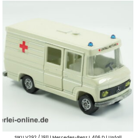
SIKU V292 / 1911 | Mercedes-Benz L 406 D | Unfall