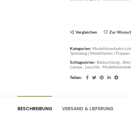
Spur 0 Zubehör – Blech-Lampen 
Blechspielzeug
Vergleichen
Zur Wunsch
Kategorien:
Modelleisenbahn Lo
Spielzeug | Modellautos | Puppen
Schlagwörter:
Beleuchtung
,
Blec
Lampe
,
Leuchte
,
Modelleisenba
Teilen
BESCHREIBUNG
VERSAND & LIEFERUNG