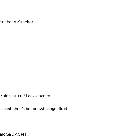
leisenbahn Zubehör
 Spielspuren / Lackschäden
lleisenbahn Zubehör ,wie abgebildet
ER GEDACHT !