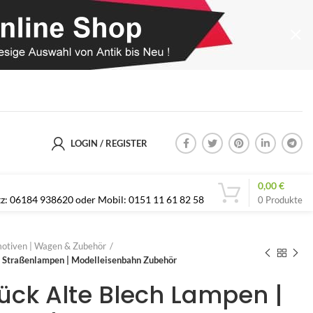
LOGIN / REGISTER
0,00
€
etz: 06184 938620 oder Mobil: 0151 11 61 82 58
0
Produkte
otiven | Wagen & Zubehör
 | Straßenlampen | Modelleisenbahn Zubehör
tück Alte Blech Lampen |