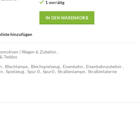
1 vorrätig
–
IN DEN WARENKORB
liste hinzufügen
komotiven | Wagen & Zubehör
,
 & Teddys
h
,
Blechlampe
,
Blechspielzeug
,
Eisenbahn
,
Eisenbahnzubehör
,
hn
,
Spielzeug
,
Spur 0
,
Spur0
,
Straßenlampe
,
Straßenlaterne