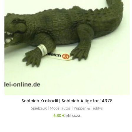
Schleich Krokodil | Schleich Alligator 14378
Spielzeug | Modellautos | Puppen & Teddys
6,80
€
inkl. MwSt.