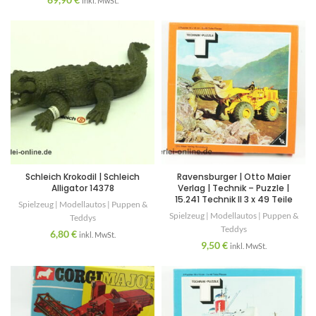
inkl. MwSt.
Schleich Krokodil | Schleich
Ravensburger | Otto Maier
Alligator 14378
Verlag | Technik – Puzzle |
15.241 Technik II 3 x 49 Teile
Spielzeug | Modellautos | Puppen &
Spielzeug | Modellautos | Puppen &
Teddys
Teddys
6,80
€
inkl. MwSt.
9,50
€
inkl. MwSt.