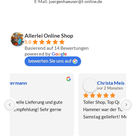
E-Mail:
juergenhaeuser@t-online.de
Allerlei Online Shop
5.0
Basierend auf 14 Bewertungen
powered by
G
o
o
g
l
e
bewerten Sie uns auf
Christa Meis
vor 2 Monaten
Toller Shop, Top Qualität. Aber der absolute 
E
Hammer war der Turboversand!!! Freitag bestellt, 
f
Samstag geliefert! Mega, nur zu empfehlen👍
v