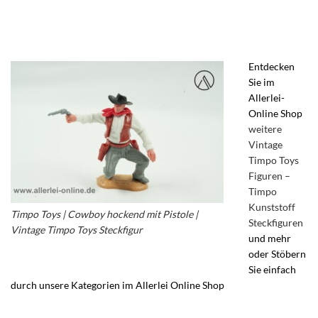
Entdecken
Sie im
Allerlei-
Online Shop
weitere
Vintage
Timpo Toys
Figuren –
Timpo
Kunststoff
Timpo Toys | Cowboy hockend mit Pistole |
Steckfiguren
Vintage Timpo Toys Steckfigur
und mehr
oder Stöbern
Sie einfach
durch unsere Kategorien im Allerlei Online Shop
– Vintage
Kunststoff Figuren – Actionfiguren – Vintage Timpo Toys Ltd.
Steckfiguren – Timpo Toys Wild West Figuren – Kunststoff-