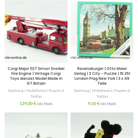
Corgi Major 1127 Simon Snorkel
Ravensburger | Otto Maier
Fire Engine | Vintage Corgi
Verlag | 3 City – Puzzle | 15.251
Toys diecast Model Made in
London Prag New York | 3 x 49
GT.Britain
Teile
Spielzeug | Modellautos | Puppen &
Spielzeug | Modellautos | Puppen &
Teddys
Teddys
129,00
€
9,50
€
inkl. MwSt.
inkl. MwSt.