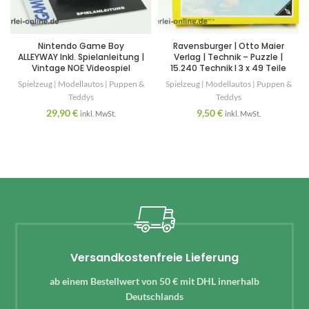
Nintendo Game Boy
Ravensburger | Otto Maier
ALLEYWAY Inkl. Spielanleitung |
Verlag | Technik – Puzzle |
Vintage NOE Videospiel
15.240 Technik I 3 x 49 Teile
Spielzeug | Modellautos | Puppen &
Spielzeug | Modellautos | Puppen &
Teddys
Teddys
29,90
€
9,50
€
inkl. MwSt.
inkl. MwSt.
Versandkostenfreie Lieferung
ab einem Bestellwert von 50 € mit DHL innerhalb
Deutschlands