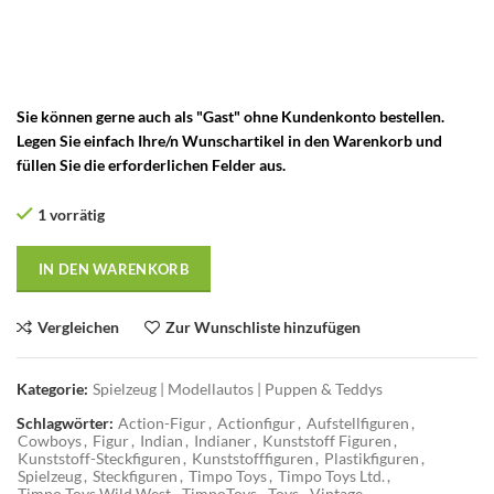
Steckfiguren – Timpo Toys Aufstellfiguren – Timpo Toys England –
Timpo Toys Made in Great Britain – timpo toys cowboys – Timpo
Toys England
Sie können gerne auch als "Gast" ohne Kundenkonto bestellen.
Legen Sie einfach Ihre/n Wunschartikel in den Warenkorb und
füllen Sie die erforderlichen Felder aus.
1 vorrätig
IN DEN WARENKORB
Vergleichen
Zur Wunschliste hinzufügen
Kategorie:
Spielzeug | Modellautos | Puppen & Teddys
Schlagwörter:
Action-Figur
,
Actionfigur
,
Aufstellfiguren
,
Cowboys
,
Figur
,
Indian
,
Indianer
,
Kunststoff Figuren
,
Kunststoff-Steckfiguren
,
Kunststofffiguren
,
Plastikfiguren
,
Spielzeug
,
Steckfiguren
,
Timpo Toys
,
Timpo Toys Ltd.
,
Timpo Toys Wild West
,
TimpoToys
,
Toys
,
Vintage