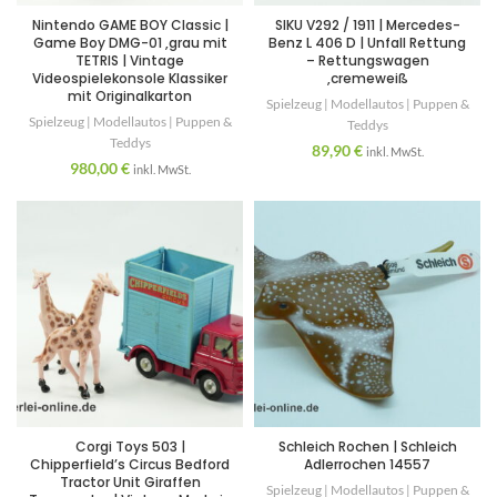
Nintendo GAME BOY Classic |
SIKU V292 / 1911 | Mercedes-
Game Boy DMG-01 ,grau mit
Benz L 406 D | Unfall Rettung
TETRIS | Vintage
– Rettungswagen
Videospielekonsole Klassiker
,cremeweiß
mit Originalkarton
Spielzeug | Modellautos | Puppen &
Spielzeug | Modellautos | Puppen &
Teddys
Teddys
89,90
€
inkl. MwSt.
980,00
€
inkl. MwSt.
Corgi Toys 503 |
Schleich Rochen | Schleich
Chipperfield’s Circus Bedford
Adlerrochen 14557
Tractor Unit Giraffen
Spielzeug | Modellautos | Puppen &