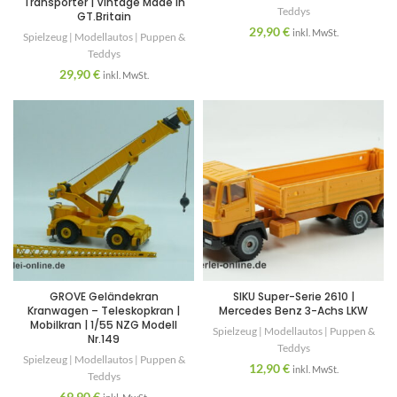
Transporter | Vintage Made in
Teddys
GT.Britain
29,90
€
inkl. MwSt.
Spielzeug | Modellautos | Puppen &
Teddys
29,90
€
inkl. MwSt.
GROVE Geländekran
SIKU Super-Serie 2610 |
Kranwagen – Teleskopkran |
Mercedes Benz 3-Achs LKW
Mobilkran | 1/55 NZG Modell
Spielzeug | Modellautos | Puppen &
Nr.149
Teddys
Spielzeug | Modellautos | Puppen &
12,90
€
inkl. MwSt.
Teddys
69,90
€