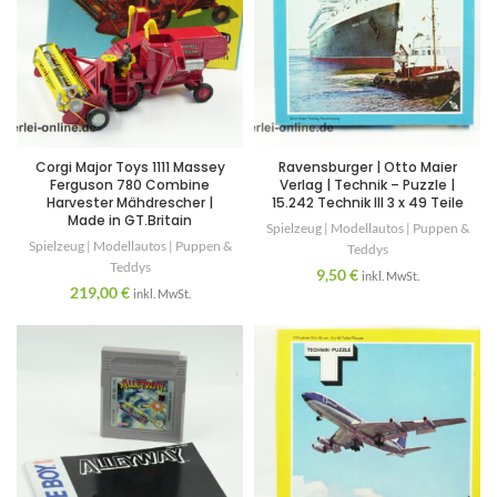
Corgi Major Toys 1111 Massey
Ravensburger | Otto Maier
Ferguson 780 Combine
Verlag | Technik – Puzzle |
Harvester Mähdrescher |
15.242 Technik III 3 x 49 Teile
Made in GT.Britain
Spielzeug | Modellautos | Puppen &
Spielzeug | Modellautos | Puppen &
Teddys
Teddys
9,50
€
inkl. MwSt.
219,00
€
inkl. MwSt.