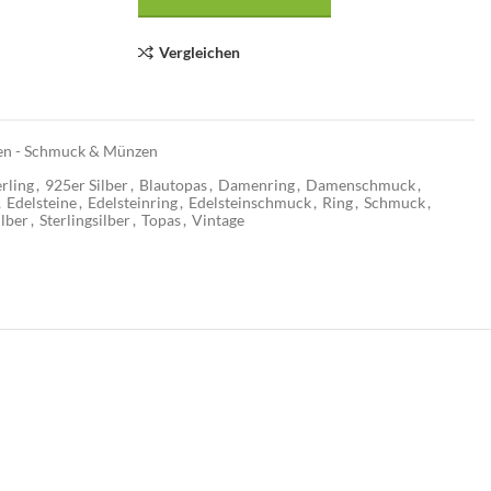
Vergleichen
n - Schmuck & Münzen
rling
,
925er Silber
,
Blautopas
,
Damenring
,
Damenschmuck
,
,
Edelsteine
,
Edelsteinring
,
Edelsteinschmuck
,
Ring
,
Schmuck
,
ilber
,
Sterlingsilber
,
Topas
,
Vintage