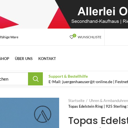
0
dfähige Ware
WUNSCHLISTE
SHOP
ÜBER UNS
KONTAKT
Support & Bestellhilfe
E-Mail: juergenhaeuser@t-online.de | Festn
Startseite
Uhren & Armbanduhren
Topas Edelstein Ring | 925 Sterling
Topas Edelst