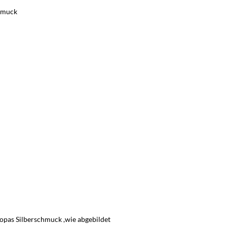
chmuck
utopas Silberschmuck ,wie abgebildet