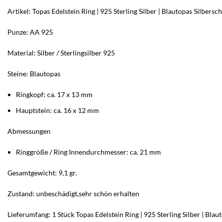
Artikel: Topas Edelstein Ring | 925 Sterling Silber | Blautopas Silbers
Punze: AA 925
Material: Silber / Sterlingsilber 925
Steine: Blautopas
Ringkopf: ca. 17 x 13 mm
Hauptstein: ca. 16 x 12 mm
Abmessungen
Ringgröße / Ring Innendurchmesser: ca. 21 mm
Gesamtgewicht: 9,1 gr.
Zustand: unbeschädigt,sehr schön erhalten
Lieferumfang: 1 Stück Topas Edelstein Ring | 925 Sterling Silber | Bla