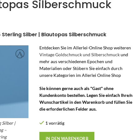
autopas Silberschmuck
5 Sterling Silber | Blautopas Silberschmuck
Entdecken Sie im Allerlei-Online Shop weiteren
Vintage Goldschmuck und Silberschmuck
und
mehr aus verschiedenen Epochen und
Materialien oder Stöbern Sie einfach durch
unsere Kategorien im Allerlei Online Shop
Sie können gerne auch als "Gast" ohne
Kundenkonto bestellen. Legen Sie einfach Ihre/n
Wunschartikel in den Warenkorb und füllen Sie
die erforderlichen Felder aus.
 Silber |
1 vorrätig
ng –
ring
IN DEN WARENKORB