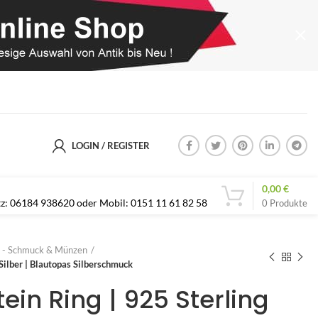
LOGIN / REGISTER
0,00
€
etz: 06184 938620 oder Mobil: 0151 11 61 82 58
0
Produkte
 - Schmuck & Münzen
 Silber | Blautopas Silberschmuck
ein Ring | 925 Sterling