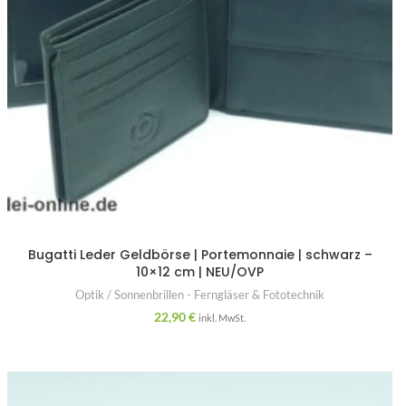
Bugatti Leder Geldbörse | Portemonnaie | schwarz –
10×12 cm | NEU/OVP
Optik / Sonnenbrillen - Ferngläser & Fototechnik
22,90
€
inkl. MwSt.