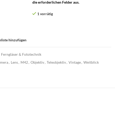
die erforderlichen Felder aus.
1 vorrätig
liste hinzufügen
- Ferngläser & Fototechnik
mera
,
Lens
,
M42
,
Objektiv
,
Teleobjektiv
,
Vintage
,
Weitblick