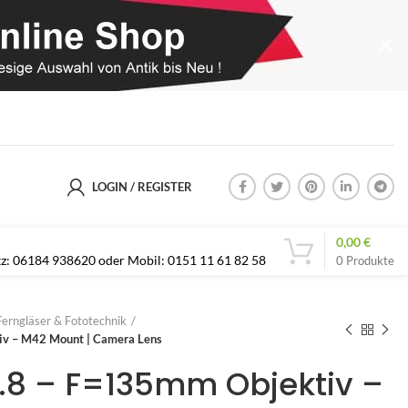
LOGIN / REGISTER
0,00
€
etz: 06184 938620 oder Mobil: 0151 11 61 82 58
0
Produkte
 Ferngläser & Fototechnik
iv – M42 Mount | Camera Lens
:2.8 – F=135mm Objektiv –