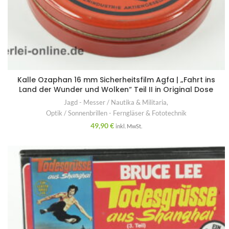
Kalle Ozaphan 16 mm Sicherheitsfilm Agfa | „Fahrt ins
Land der Wunder und Wolken“ Teil II in Original Dose
Jagd - Messer / Nautika & Militaria
,
Optik / Sonnenbrillen - Ferngläser & Fototechnik
49,90
€
inkl. MwSt.